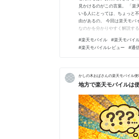
見かけるのがこの言葉。 「楽
いる人にとっては、ちょっと不
由があるの。 今回は楽天モバ
なのかを分かりやすく解説する
天モバイルは、大手キャリアと
#
楽天モバイル
#
楽天モバイ
トバンクは、20年以上かけて
#
楽天モバイルレビュー
#
通
社回線をスタートしたのは202
かしの木おばさんの楽天モバイル便
地方で楽天モバイルは