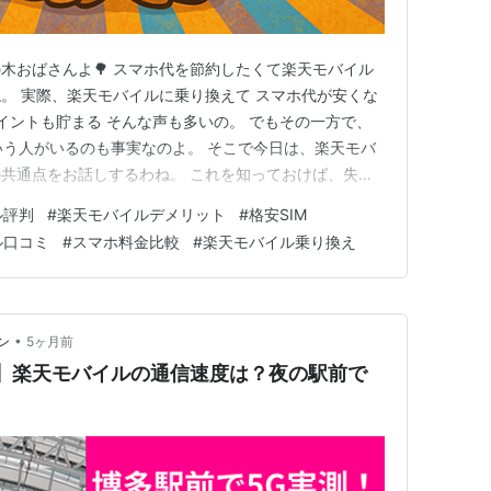
木おばさんよ🌳 スマホ代を節約したくて楽天モバイル
。 実際、楽天モバイルに乗り換えて スマホ代が安くな
ポイントも貯まる そんな声も多いの。 でもその一方で、
いう人がいるのも事実なのよ。 そこで今日は、楽天モバ
共通点をお話しするわね。 これを知っておけば、失敗
よ。 共通点① 電波状況を確認していない 一番多いの
ル評判
#
楽天モバイルデメリット
#
格安SIM
の電波を確認していない」 楽天モバイルはここ数年でか
ル口コミ
#
スマホ料金比較
#
楽天モバイル乗り換え
によって通信…
•
ン
5ヶ月前
】楽天モバイルの通信速度は？夜の駅前で
？