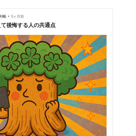
•
利帳
5ヶ月前
えて後悔する人の共通点