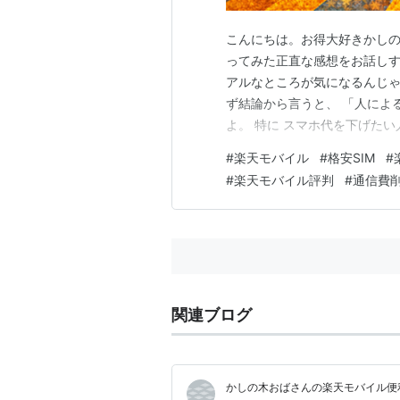
こんにちは。お得大好きかしの
ってみた正直な感想をお話しす
アルなところが気になるんじゃ
ず結論から言うと、 「人によ
よ。 特に スマホ代を下げたい
わ。 良かったところ① とにか
#
楽天モバイル
#
格安SIM
#
3GBまで：1,078円 20GBま
#
楽天モバイル評判
#
通信費
プルな料金。…
関連ブログ
かしの木おばさんの楽天モバイル便