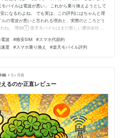
天モバイルは電波が悪い」 これから乗り換えようとして
安になるわよね。 でも実は、この評判にはちゃんと理
イルの電波が悪いと言われる理由と、実際のところどう
わね。 理由① 楽天モバイルはまだ新しい通信会社 楽
比べるとまだ新しい通信会社なの。 ドコモ・au・ソフ
ル電波
#
格安SIM
#
スマホ代節約
基地局を増やしてきたわよね。 一方、楽天モバイルが自
信速度
#
スマホ乗り換え
#
楽天モバイル評判
0年。 つまり、…
•
利帳
5ヶ月前
使えるのか正直レビュー