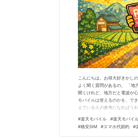
こんにちは。お得大好きかしの
よく聞く質問があるの。 「地
聞くけれど、地方だと電波が心
モバイルは使えるのかを、でき
えている人の参考になればうれ
由 まず最初に知っておいてほ
#
楽天モバイル
#
楽天モバイ
サービス開始当初は、 基地局
#
格安SIM
#
スマホ代節約
#
た理由で、「繋がらない」とい