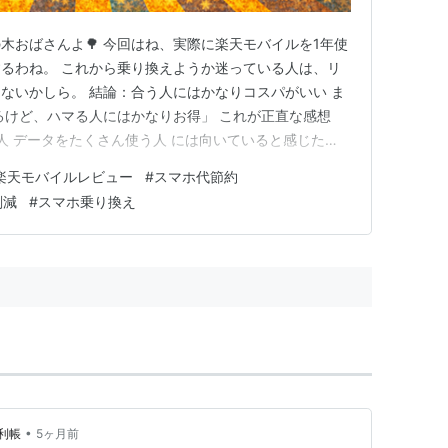
木おばさんよ🌳 今回はね、実際に楽天モバイルを1年使
るわね。 これから乗り換えようか迷っている人は、リ
ないかしら。 結論：合う人にはかなりコスパがいい ま
るけど、ハマる人にはかなりお得」 これが正直な感想
人 データをたくさん使う人 には向いていると感じた
く料金が安い 楽天モバイルのRakuten最強プランは、
楽天モバイルレビュー
#
スマホ代節約
で：2,178円 20GB以上：3,278円（使い放題） というシン
削減
#
スマホ乗り換え
•
利帳
5ヶ月前