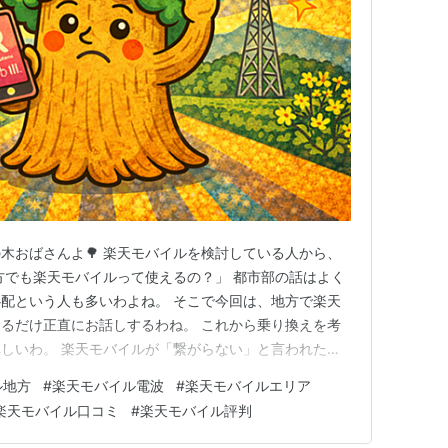
木おばさんよ🌳 楽天モバイルを検討している人から、
方でも楽天モバイルって使えるの？」 都市部の話はよく
配という人も多いわよね。 そこで今回は、地方で楽天
るだけ正直にお話しするわね。 これから乗り換えを考
しいわ。 楽天モバイルが「繋がらない」と言われた理
しいこと。 楽天モバイルは比較的新しい通信会社なの。
ル地方
#
楽天モバイル電波
#
楽天モバイルエリア
が少ない 地方のエリアが狭い 屋内で電波が弱い こうし
楽天モバイル口コミ
#
楽天モバイル評判
う口コミが広がっ…