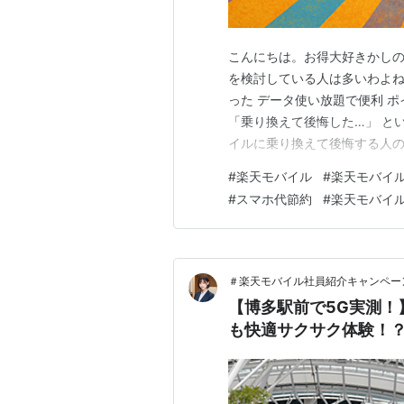
こんにちは。お得大好きかしの
を検討している人は多いわよね
った データ使い放題で便利 
「乗り換えて後悔した…」 と
イルに乗り換えて後悔する人の
する可能性をぐっと減らせるわ
#
楽天モバイル
#
楽天モバイ
がこれ。 「自分の生活エリア
#
スマホ代節約
#
楽天モバイ
なり改善しているけれど、地域
＃楽天モバイル社員紹介キャンペー
【博多駅前で5G実測！
も快適サクサク体験！