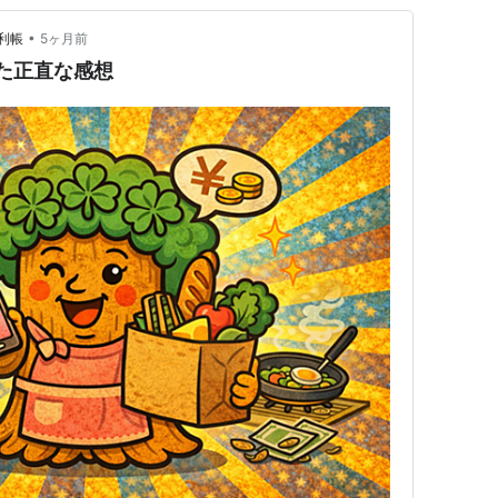
•
利帳
5ヶ月前
た正直な感想