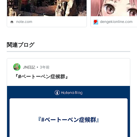
note.com
dengekionline.com
関連ブログ
•
JN日記
3年前
『#ベートーベン症候群』