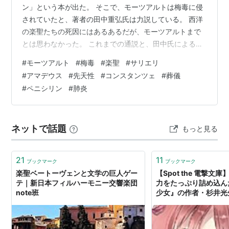
ン」という本が出た。 そこで、モーツアルトは梅毒に侵
されていたと、著者の田中重弘氏は力説している。 西洋
の楽聖たちの死因にはあるあるだが、モーツアルトまで
とは思わなかった。 これまでの通説と、田中氏による主
張を比べてみる。 通説⇒モーツアルトは、彼の才能をね
#
モーツアルト
#
梅毒
#
楽聖
#
サリエリ
たんでいた宮廷楽長のサリエリによって毒殺された。映
#
アマデウス
#
先天性
#
コンスタンツェ
#
葬儀
画『アマデウス』は、内容をスキャンダラスに作るた
#
ペニシリン
#
肺炎
め、サリエリのよる暗殺説を使った。 田中説⇒サリエリ
は、モーツアルトを宮廷作曲家に推薦したり、彼の子ど
もたちに特別な音楽教育の機会を設けたりして、むしろ
ネットで話題
もっと見る
モーツアルトに協力的な人間だった。 通説…
21
11
ブックマーク
ブックマーク
楽聖ベートーヴェンと文学の巨人ゲー
【Spot the 電撃
テ｜新日本フィルハーモニー交響楽団
力をたっぷり詰め込ん
note班
少女』の作者・杉井光
ー！ - 電撃オンライン