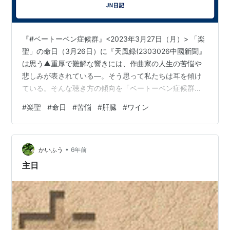
『#ベートーベン症候群』<2023年3月27日（月）> 「楽
聖」の命日（3月26日）に『天風録(2303026中國新聞』
は思う▲重厚で難解な響きには、作曲家の人生の苦悩や
悲しみが表されている―。そう思って私たちは耳を傾け
ている。そんな聴き方の傾向を「ベートーベン症候群」
▲作り手の人生を読み取ろうとする音楽の聴き方は、１
#
楽聖
#
命日
#
苦悩
#
肝臓
#
ワイン
９世紀前半から主流に。ベートーベンの死後に発見され
た「遺書」がきっかけという▲最新研究でベートーベン
の病気が明らかになった▲残されていた毛髪からＤＮＡ
•
解析した結果、肝臓病になりやすい体質が判明。Ｂ型肝
かいふう
6年前
炎ウイルスに感染した跡も見つかった。５６歳で亡くな
主日
るまで晩年は毎日、ワインを大量…