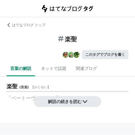
はてなブログ トップ
楽聖
このタグでブログを書く
言葉の解説
ネットで話題
関連ブログ
楽聖
(
音楽
)
【
がくせい
】
「ベートーヴェン」を見よ。
解説の続きを読む