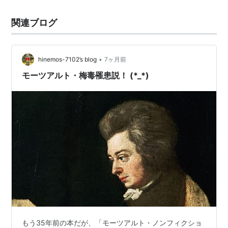
関連ブログ
•
hinemos-7102’s blog
7ヶ月前
モーツアルト・梅毒罹患説！ (*_*)
もう35年前の本だが、「モーツアルト・ノンフィクショ