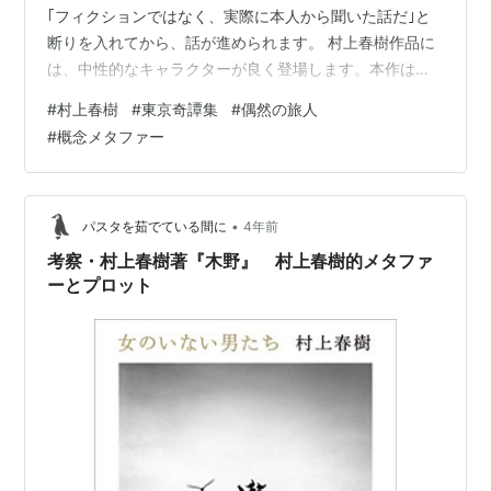
｢フィクションではなく、実際に本人から聞いた話だ｣と
断りを入れてから、話が進められます。 村上春樹作品に
は、中性的なキャラクターが良く登場します。本作は調
律師をしているゲイの男性のお話です。
#
村上春樹
#
東京奇譚集
#
偶然の旅人
#
概念メタファー
•
パスタを茹でている間に
4年前
考察・村上春樹著『木野』 村上春樹的メタファ
ーとプロット