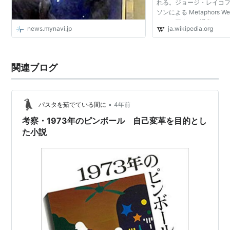
れる。ジョージ・レイコ
ソンによる Metaphors We
れた。同書では通常メタ
news.mynavi.jp
ja.wikipedia.org
考えて来られなかった日
れ、それらの背後に...
関連ブログ
•
パスタを茹でている間に
4年前
考察・1973年のピンボール 自己変革を目的とし
た小説