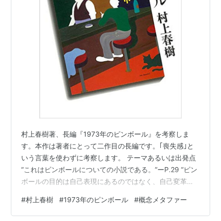
村上春樹著、長編『1973年のピンボール』を考察しま
す。本作は著者にとって二作目の長編です。｢喪失感｣と
いう言葉を使わずに考察します。 テーマあるいは出発点
”これはピンボールについての小説である。”ーP.29 ”ピン
ボールの目的は自己表現にあるのではなく、自己変革に
ある。エゴの拡大にではなく、縮小にある。分析にでは
#
村上春樹
#
1973年のピンボール
#
概念メタファー
なく、包括にある。”ーP.30 著者の解決あるいはメッセ
ージ (この)小説を書くことは、自己表現ではなく、自己