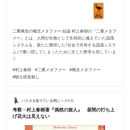
二重構造の概念メタファー 結論 村上春樹の『二重メタフ
ァー』とは、人間が生物として生得的に備えていた認識
システムを、新たに獲得した｢社会で共有する認識システ
ム｣で覆い隠してしまったために生じた弊害を指していま
す。
#
村上春樹
#
二重メタファー
#
概念メタファー
#
騎士団長殺し
•
パスタを茹でている間に
4年前
考察・村上春樹著『偶然の旅人』 昼間の打ち上
げ花火は見えない