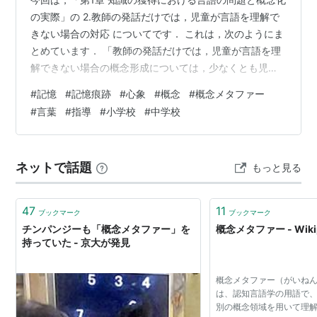
の実際」の 2.教師の発話だけでは，児童が言語を理解で
きない場合の対応 についてです． これは，次のようにま
とめています． 「教師の発話だけでは，児童が言語を理
解できない場合の概念形成については，少なくとも児童
の記憶に，その言語に関する何らかの心象が残っている
#
記憶
#
記憶痕跡
#
心象
#
概念
#
概念メタファー
ことが，概念形成のための条件となる」 例えば既出の
#
言葉
#
指導
#
小学校
#
中学校
「垂木」の理解には，軒天や庇(ひさし)を見上げた経験の
心象が必要です． ですから，「あなたの家の軒(のき)の
部分は，どうなっていますか」などの追加発問で，でき
ネットで話題
もっと見る
るだけ経験の心象を出させる工夫が必要となります． 引
用 : https://w…
47
11
ブックマーク
ブックマーク
チンパンジーも「概念メタファー」を
概念メタファー - Wikip
持っていた - 京大が発見
概念メタファー（がいね
は、認知言語学の用語で
別の概念領域を用いて理