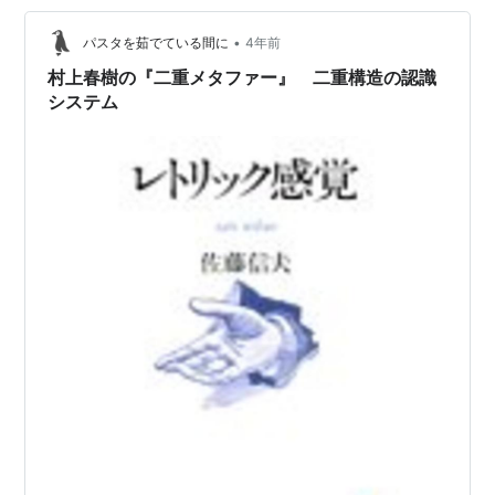
変革を目的にしている。自分らしさの追求ではなく、自
•
我(エゴ)の中から自己(社会と共有できる自分)を抽出し、
パスタを茹でている間に
4年前
自我を縮小することである。純粋な自我(エゴ)だけを取り
村上春樹の『二重メタファー』 二重構造の認識
出して分析す…
システム