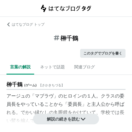
はてなブログ トップ
榊千鶴
このタグでブログを書く
言葉の解説
ネットで話題
関連ブログ
榊千鶴
(
ゲーム
)
【
さかきちづる
】
アージュの「マブラヴ」のヒロインの１人。クラスの委
員長をやっていることから「委員長」と主人公から呼ば
れる。でかい縁なしの丸眼鏡をかけていて、学校では長
解説の続きを読む
い髪を編んでいる。