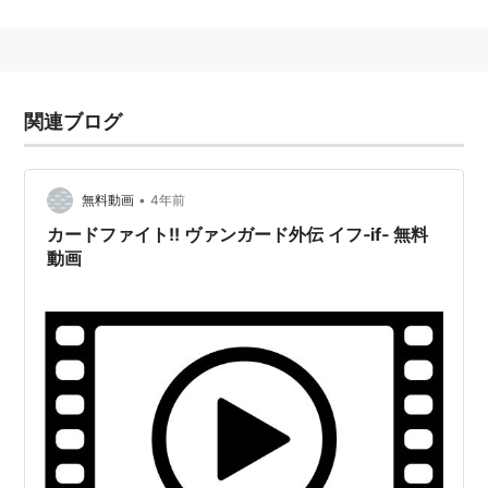
ュースへと移籍。2015年7月よりフリー。
2016年3月7日、
石井マーク
と結婚したことを発表し
た。
関連ブログ
主な出演作品
テレビアニメ
•
無料動画
4年前
彼氏彼女の事情（宮沢雪野）
カードファイト!! ヴァンガード外伝 イフ‐if‐ 無料
動画
KAIKANフレーズ（雪村愛音）
スージーちゃんとマービー（ムギコ・バビィ）
鋼鉄天使くるみ（くるみ）
だぁ！だぁ！だぁ！（小西綾）
機動天使エンジェリックレイヤー（鈴原みさき）
キャプテン翼（中沢早苗）
鋼鉄天使くるみ2式（くるみ2式）
ヒカルの碁（奈瀬明日美）