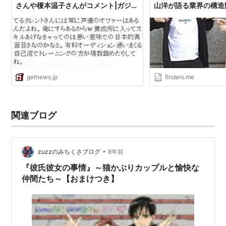
さんや榎本温子さんがコメント|ガジェ
山洋が語る業界の構造問
エレメントハンター（キアラ・フィリーナ）
ット通信 GetNews
極上!!めちゃモテ委員長（姫乃華恋）
カードファイト!! ヴァンガード シリーズ（先導エ
ミ）
ファンタシースターオンライン2 ジ アニメーション
getnews.jp
finders.me
（ラッピー、サヤカ）
OVA
関連ブログ
鋼鉄天使くるみ零（くるみ）
東京大学物語（水野遙）
•
zuzzのみちくさブログ
8年前
サイボーグ009VSデビルマン（サッちゃん）
『彼氏彼女の事情』～猫かぶりカップルと愉快な
仲間たち～【おまけつき】
ゲーム
スターオーシャン Till the End of Time（ソフィア・
エスティード）