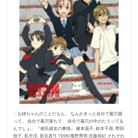
メモリーズオフ〜それから〜（花祭果凛）
サモンナイトエクステーゼ 夜明けの翼（エイナ）
ファイアーエムブレム 蒼炎の軌跡（ミスト）
アヴァロンコード（ミエリ）
ルクス・ペイン （神代ヤヨイ）
不思議のクロニクル 振リ返リマセン勝ツマデハ（ナ
ミィ）
リスト::声優/あ行
「お姉ちゃんのことだもん。 なんかきっと自分で墓穴掘
って、 自分で墓穴落ちて、 自分で墓穴の中のたうってる
んでしょ」 『彼氏彼女の事情』 榎本温子, 鈴木千尋, 野田
順子, 私市淳, 新谷真弓 1998/庵野秀明,佐藤裕紀 それぞれ