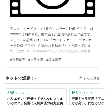
ソウルテイカー（秋葉）
アソボット戦記 五九（紫苑）
デ・ジ・キャラットにょ（リンナ・キャラット）
流星戦隊ムスメット（早乙女マルシア/オトメマゼン
アニメ「カードファイト!! ヴァンガード外伝 イフ‐if‐」は
ダ）
2020年に制作され、榎本温子が主演を演じた作品です。
それゆけ！外道乙女隊（北華音子）
そしてこの記事では、その「カードファイト!! ヴァンガ
ガンパレード・オーケストラ（辻野友美）
ード外伝 イフ‐if‐」が見られる動画サイトを調べていま
す。主にU-NEXTやAmazonビデオでの配信状況を調査し
ふたりはプリキュア Splash Star
（美翔舞/キュアイ
ていますが、『Dailymotionとかの無料サイトにはない
ーグレット/キュアウィンディ）
#
宮野真守
#
吉田有里
#
榎本温子
の？』 『わざわざ登録するのはちょっと･･･』という方向
ギャラクシーエンジェる〜ん
（ナツメ・イザヨイ）
けに、無料動画サイトのリンクも載せています。動画が
風の少女エミリー（ローダ・スチュアート）
あったとしても違法アップロードされた動画ばかりだと
ネットで話題
もっと見る
CLANNAD/CLANNAD AFTER STORY（宮沢有紀
思いますが、気にしない人は無料動画サイトでも動画を
寧）
探してみてください。1.「カードファイト!! ヴ…
GUNSLINGER GIRL -IL TEATRINO-（トリエラ）
356
163
ブックマーク
ブックマーク
MAJOR （陣内アリス）
ホリエモン「声優ってそんなにスキル
声優ギャラ問題「アニ
いるの？」発言に人気声優の緒方恵美
方が高い」になるワケ
ヴァイス・サヴァイヴR（しずる）