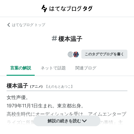
はてなブログ トップ
榎本温子
このタグでブログを書く
言葉の解説
ネットで話題
関連ブログ
榎本温子
(
アニメ
)
【
えのもとあつこ
】
女性声優。
1979年11月1日生まれ。東京都出身。
高校生時代にオーディションを受け、アイムエンタープ
解説の続きを読む
ライズに所属。1998年、アニメ『彼氏彼女の事情』主
役の宮沢雪野役で声優デビュー。2005年9月、81プロデ