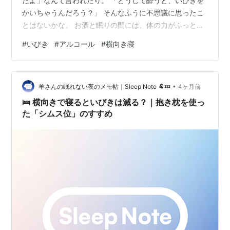
たよ」なんて言われたり。 「どうして酔うと、いびきを
かいちゃうんだろう？」 そんなふうに不思議に思ったこ
とはないかな。 お酒と眠りの間には、体の力がふっと抜
けるからこそ起きる、ちょっとした“物理的な変化”がある
#
いびき
#
アルコール
#
横向き寝
んだ。 今日はその仕組みと、心地よく眠るためのヒント
を羊さんがそっとメモしてきたよ。 [/📝] [🌙] お酒を飲む
と、なぜいびきをかくの？🍺 気道を支える力が、ふわり
•
と緩むから 喉の奥で起きている「舌根沈下」👅 舌が重力
羊さんの眠れない夜のメモ帖｜Sleep Note 🐏💤
4ヶ月前
で落ち込んでしまうメカニズム お酒と上手に付き合う、
🛌 横向きで寝るといびきは減る？｜抱き枕を使っ
眠りの…
た「シムス位」のすすめ