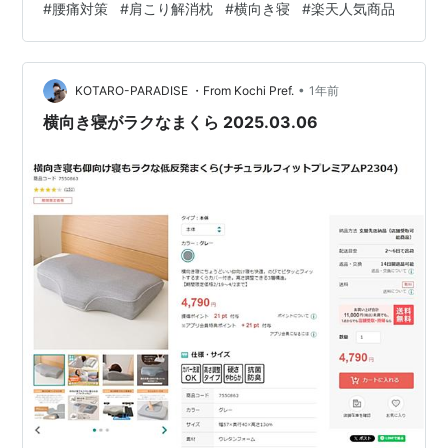
#
腰痛対策
#
肩こり解消枕
#
横向き寝
#
楽天人気商品
くちゃ変わります。 HUGMIN（ハグミン）抱き枕とは？
楽天で大人気！TVでも話題の抱き枕 楽天総合ランキング
1位を獲得、しかもレビューは4.5以上。その理由は、た
だ“可愛い”とか“オシャレ”じゃないんです。 U字型の形状
•
KOTARO-PARADISE ・From Kochi Pref.
1年前
で体をやさし…
横向き寝がラクなまくら 2025.03.06