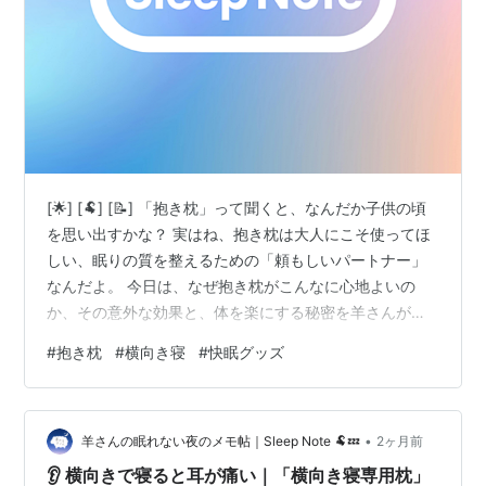
[🌟] [🐏] [📝] 「抱き枕」って聞くと、なんだか子供の頃
を思い出すかな？ 実はね、抱き枕は大人にこそ使ってほ
しい、眠りの質を整えるための「頼もしいパートナー」
なんだよ。 今日は、なぜ抱き枕がこんなに心地よいの
か、その意外な効果と、体を楽にする秘密を羊さんがノ
ートにまとめてみたよ。 [/📝] [🌙] 横向き寝の「不安定
#
抱き枕
#
横向き寝
#
快眠グッズ
さ」を解消する役割🌙 背骨の配列と「安心のスイッチ」
🔍 理想の寝姿勢は「背骨の配列」で決まる 心を落ち着か
せる「幸せホルモン」の力 自分にぴったりの「相棒」を
•
選ぶヒント🌱 ① 「シムス位」で腰への負担をゼロへ ②
羊さんの眠れない夜のメモ帖｜Sleep Note 🐏💤
2ヶ月前
形状と素材の選び方 📝今夜のチェックリスト🐏 🎧今夜の
👂 横向きで寝ると耳が痛い｜「横向き寝専用枕」