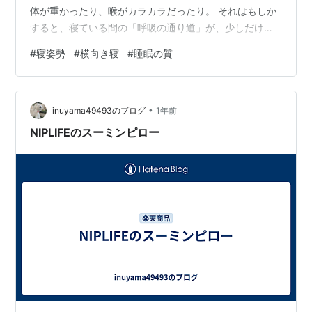
体が重かったり、喉がカラカラだったり。 それはもしか
すると、寝ている間の「呼吸の通り道」が、少しだけ窮
屈になっているサインかもしれません。 今日は、体が一
#
寝姿勢
#
横向き寝
#
睡眠の質
番リラックスして呼吸できる「姿勢」について、羊さん
がそっとメモしてきたよ。 [/📝] [🌙] 眠りの質と「寝姿
勢」の意外な関係 🛌 その疲れ、「脳を休ませない」姿勢
•
のせいかも なぜ「仰向け」だと苦しくなることがある
inuyama49493のブログ
1年前
の？🔍 深い眠りを阻む「気道の塞がり」の正体 「横向き
NIPLIFEのスーミンピロー
寝」で呼吸の通…