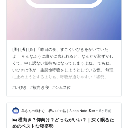
[🌟] [🐏] [📝] 「昨日の夜、すごくいびきをかいていた
よ」 そんなふうに誰かに言われると、なんだか恥ずかし
くて、申し訳ない気持ちになってしまうよね。 でもね、
いびきは体が一生懸命呼吸をしようとしている音。 無理
に止めようとするよりも、呼吸が通りやすい「姿勢」を
見つけてあげることが大切なんだ。 今日は、羊さんがお
#
いびき
#
横向き寝
#
シムス位
すすめする「横向き寝」と「シムス位」についてメモし
てきたよ。 [/📝] [🌙] いびきは体からのSOSサイン？📢
呼吸の通り道が狭くなっている合図 重力で落ち込む
•
「舌」がいびきの正体👅 なぜ「仰向け」だと音が鳴る
羊さんの眠れない夜のメモ帖｜Sleep Note 🐏💤
5ヶ月前
の？ 医療現場も認める気道確保術「横向き寝」🛌 抱き枕
🛌 横向き？仰向け？どっちがいい？｜深く眠るた
を使った「シムス…
めのベストな寝姿勢