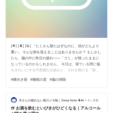
[🌟] [🐏] [📝] 「たくさん寝たはずなのに、頭がどんより
重い」 そんな朝を迎えることはありませんか？ もしかし
たら、脳の中に昨日の疲れ——「ゴミ」が残ったままに
なっているのかもしれません。 今日は、寝ている間に脳
をきれいにする不思議な仕組みと、それを助ける「寝る
姿勢」について、羊さんがメモしてきたよ。 [/📝] [🌙] 脳
#
横向き寝
#
睡眠の質
#
脳の掃除
のゴミ出しは「深い眠り」から始まる🌙 脳を洗う不思議
な水流「グリアリンパ系」💧 掃除効率を上げる「横向き
寝」という選択🛌 今日からできる「横向き」の工夫 📝今
•
夜のチェックリスト🐏 🎧今夜のSleep Music💤
羊さんの眠れない夜のメモ帖｜Sleep Note 🐏💤
4ヶ月前
[:SPOT_INDEX] 脳のゴミ出しは「深い眠り」か…
🍺 お酒を飲むといびきがひどくなる｜アルコール