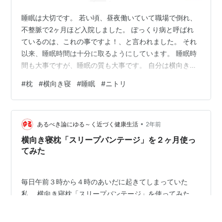
睡眠は大切です。 若い頃、昼夜働いていて職場で倒れ、
不整脈で2ヶ月ほど入院しました。 ぽっくり病と呼ばれ
ているのは、これの事ですよ！、と言われました。 それ
以来、睡眠時間は十分に取るようにしています。 睡眠時
間も大事ですが、睡眠の質も大事です。 自分は横向きで
寝るのですが、時々肩が痛くなったりして目が覚める事
#
枕
#
横向き寝
#
睡眠
#
ニトリ
があります。 枕かな？。 ナイスなタイミングでニトリの
CMが。 ウォーキング兼ねてニトリまで行って買って来
ました。 詳細はこちらで見てもらう事にして、使ってみ
•
ましょう。 今まで使用していたニトリの物より柔らかい
あるべき論にゆる～く近づく健康生活
2年前
です。 半月ほど使ってみた感想です。 感触が良くてすご
横向き寝枕「スリープバンテージ」を２ヶ月使っ
く癒されます。 柔らか過ぎ…
てみた
毎日午前３時から４時のあいだに起きてしまっていた
私。 横向き寝枕「スリープバンテージ」を使ってみた
ら、それが改善したとお伝えしたのが２ヶ月前。