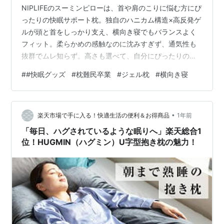
NIPLIFEのスーミンピローは、首や肩のこりに悩む方にぴ
ったりの快眠サポート枕。独自のハニカム構造×高反発ゲ
ルが頭と首をしっかり支え、横向き寝でもバランスよく
フィット。柔らかめの感触なのに沈みすぎず、通気性も
抜群でムレ知らず。高さも選べて、自分にぴったりの寝
心地が叶います。さらに枕カバー付き＆洗えて清潔、2個
#
#快眠グッズ
#
枕難民卒業
#
ジェル枕
#
横向き寝
セットで40％OFFはお得すぎ！ a.r10.to
•
楽天市場で手に入る！快適生活の便利＆お得商品
1年前
「毎日、ハグされているような眠りへ」楽天総合1
位！HUGMIN（ハグミン）U字型抱き枕の魅力！