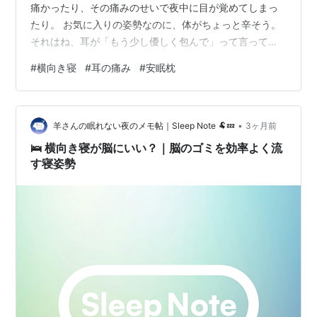
痛かったり、その痛みのせいで夜中に目が覚めてしまっ
たり。 お気に入りの姿勢なのに、体がちょっと辛そう。
それはね、耳が「もう少し優しく包んで」って言ってい
るサインかもしれないよ。 今日は、横向き寝と耳の関係
#
横向き寝
#
耳の痛み
#
安眠枕
について、そっと紐解いてみようか。 [/📝] [🌙] 横向き寝
で耳が痛くなるのはなぜ？👂 耳はとてもデリケートな
「軟骨」の組織 痛みは「血流」からのサイン 耳と肩を守
•
る「仕組み」を知ろう🔍 耳介軟骨は一度傷つくと治りに
羊さんの眠れない夜のメモ帖｜Sleep Note 🐏💤
3ヶ月前
くい？ 「肩幅」という大きな隙間 「横向き寝専用枕」と
🛌 横向き寝が脳にいい？｜脳のゴミを効率よく流
いう選…
す寝姿勢