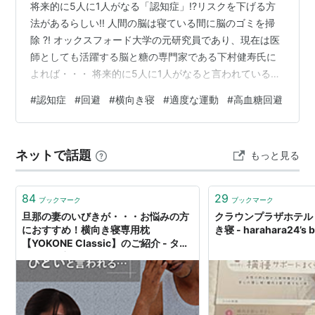
将来的に5人に1人がなる「認知症」!?リスクを下げる方
法があるらしい!! 人間の脳は寝ている間に脳のゴミを掃
除 ?! オックスフォード大学の元研究員であり、現在は医
師としても活躍する脳と糖の専門家である下村健寿氏に
よれば・・・ 将来的に5人に1人がなると言われている
「認知症」のリスクを「寝る時の姿勢」により下げられ
#
認知症
#
回避
#
横向き寝
#
適度な運動
#
高血糖回避
るとのことです。 朝起きた時、どうも頭がスッキリしな
い、最近物忘れが増えたような気がする…何か記憶力が
衰えたようだ…と、悩まれていませんか！？ 下村健寿氏
ネットで話題
もっと見る
によれば・・・ 脳の「夜間自動洗浄システム」の正体 私
たちの脳は、寝ている間に「ある驚くべき自動洗浄シス
テム」を稼働させている。 …
84
29
ブックマーク
ブックマーク
旦那の妻のいびきが・・・お悩みの方
クラウンプラザホテル
におすすめ！横向き寝専用枕
き寝 - harahara24’s b
【YOKONE Classic】のご紹介 - タブ
チマンの良い物紹介のコーナー