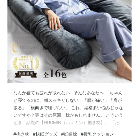
なんか寝ても疲れが取れない…そんなあなたへ 「ちゃん
と寝てるのに、朝スッキリしない」「腰が痛い」「肩が
張る」「横向きで寝づらい」 これ、結構多い悩みじゃな
いですか？実はその原因、枕かもしれません。 こういう
とき、話題の【HUGMIN（ハグミン）抱き枕】。 「ただ
の抱き枕でしょ？」って言われるけど、そんなんじゃな
#
抱き枕
#
快眠グッズ
#
妊婦枕
#
授乳クッション
いんです。結論から言うと、これ1つで睡眠の質、めちゃ