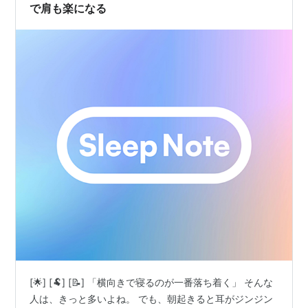
Slee…
で肩も楽になる
[🌟] [🐏] [📝] 「横向きで寝るのが一番落ち着く」 そんな
人は、きっと多いよね。 でも、朝起きると耳がジンジン