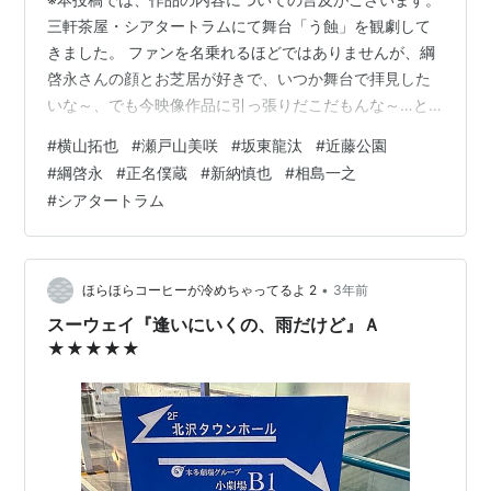
三軒茶屋・シアタートラムにて舞台「う蝕」を観劇して
きました。 ファンを名乗れるほどではありませんが、綱
啓永さんの顔とお芝居が好きで、いつか舞台で拝見した
いな～、でも今映像作品に引っ張りだこだもんな～…と
思っていた矢先に上演発表されたこの作品。 あらすじは
#
横山拓也
#
瀬戸山美咲
#
坂東龍汰
#
近藤公園
以下の通りです。 日本のどこかにある離島・コノ島。あ
#
綱啓永
#
正名僕蔵
#
新納慎也
#
相島一之
る日、コノ島を謎の土砂災害が襲う。虫歯のように局地
#
シアタートラム
的な地盤沈下は「う蝕」と呼ばれ、歯科治療のカルテと
犠牲者の身元を照合する為に4人の歯科医が集まった。ま
ずは地元の開業医・根田(新納)。根田の依頼で本土から派
遣されてきた加茂(近藤)と彼を慕う…
•
ほらほらコーヒーが冷めちゃってるよ 2
3年前
スーウェイ『逢いにいくの、雨だけど』Ａ
★★★★★