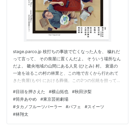
stage.parco.jp 枝打ちの事故で亡くなった人を、 穢れだ
って言って、 その喪屋に置くんだよ。 そういう場所なん
だよ。 畿央地域の山間にある人見 (ひとみ) 村。 衰退の
一途を辿るこの村の林業と、この地で古くから行われて
きた喪屋(もや) における葬儀。この2つの伝統を担ってき
た中谷家と、8年前に都市から越してきた杉山家は親戚関
#
目頭を押さえた
#
横山拓也
#
秋田汐梨
係にあったが、杉山がコンサルタント業を人見村に持ち
#
筒井あやめ
#
東京芸術劇場
込んだことで、家族間の溝は深かった。ただ、同い年の
#
タカノフルーツパーラー
#
パフェ
#
スイーツ
高校生の娘たちは、子どもの頃から親友のような存在で
#
林翔太
ある。 杉山の娘・遼は、母の形見である一眼レフカメラ
を愛用し、村に暮らす人たちのポートレートを「遺影」
と称して撮…