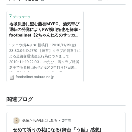
の平凡な家庭に突如噴出した命にまつわる葛藤を、周到
な会話の応酬で描き出す（チラシより）。 その…
7
ブックマーク
地域決勝に望む藤枝MYFC、酒気帯び
運転の発覚によりFW横山拓也を解雇 -
footballnet【2ちゃんねるのサッカー
ニュースまとめ】
1 デニウ損▲φ ★ 投稿日：2010/11/19(金)
23:33:06 ID:???0 【運営】クラブ所属選手に
よる道路交通法違反行為につきまして
2010-11-19 22:03 このたび、当クラブ所属
選手である横山拓也が2010年11月17日未
明、藤枝市内において酒気帯び運転をしてい
footballnet.sakura.ne.jp
たことが判明いたしました。 当然ながら本行
為は、決して許される行為で...
関連ブログ
•
偶像たちが目にしみる
2年前
せめて祈りの花になる(舞台「う蝕」感想)