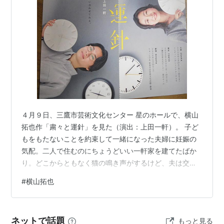
リスト::サッカー選手
４月９日、三鷹市芸術文化センター 星のホールで、横山
拓也作「粛々と運針」を見た（演出：上田一軒）。 子ど
もをもたないことを約束して一緒になった夫婦に妊娠の
気配。二人で住むのにちょうどいい一軒家を建てたばか
り。どこからともなく猫の鳴き声がするけど、夫は交通
事故で頸椎を痛めており、探せないと言う。一方、入院
#
横山拓也
中の母親の見舞いを終えた兄弟。まだ治療の余地がある
にも関わらず、尊厳死を選ぶと言い出した母親に頭を抱
える。病室にいた「金沢」と名乗る高齢の男性にそその
ネットで話題
もっと見る
かされたのかもしれない。一体あの人は誰なんだ？ 二つ