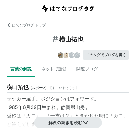
はてなブログ トップ
横山拓也
このタグでブログを書く
言葉の解説
ネットで話題
関連ブログ
横山拓也
(
スポーツ
)
【
よこやまたくや
】
サッカー選手。ポジションはフォワード。
1985年6月29日生まれ。静岡県出身。
愛称は「カニ」。「干支は？」と聞かれた時に「カニ」
解説の続きを読む
と答えてしまったことが由来。