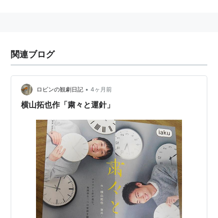
所属クラブ
2001-2003
静岡学園高等学校
関連ブログ
2004-2006
浦和レッドダイヤモンズ
2007
•
ロビンの観劇日記
4ヶ月前
横山拓也作「粛々と運針」
モンテディオ山形
2008
愛媛FC
2009
XEBRA SHIZUOKA（フットサル）
2009.7-2010.11
藤枝MYFC