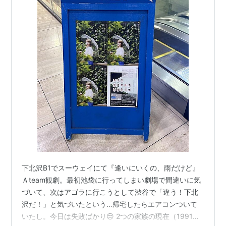
下北沢B1でスーウェイにて『逢いにいくの、雨だけど』
Ａteam観劇。最初池袋に行ってしまい劇場で間違いに気
づいて、次はアゴラに行こうとして渋谷で「違う！下北
沢だ！」と気づいたという…帰宅したらエアコンついて
いたし。今日は失敗ばかり😔 2つの家族の現在（1991