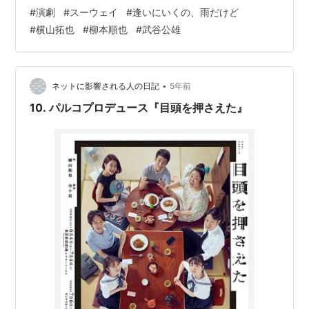
年）と過去（27年前）複雑な人間関係と過去のある不慮
#
演劇
#
スーウェイ
#
逢いにいくの、雨だけど
の事故が交錯しながら名前だけだった登場人物が私の前
#
横山拓也
#
柳本順也
#
武谷公雄
に静かに現れて物語が繋がっていった。横山拓也さんの
戯曲を形にした俳優陣も素晴らしかった。潤ちゃんの心
の機微を見せてくれた武谷さん凄い。アクが強かったり
個性的な役が多い武谷さんだけど、この舞台のような静
•
ネットに影響される人の日記
5年前
かな役も良いです。ダブルキャストＢte…
10. パルコプロデュース『目頭を押さえた』