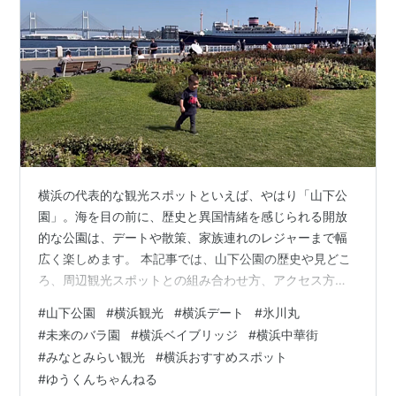
横浜の代表的な観光スポットといえば、やはり「山下公
園」。海を目の前に、歴史と異国情緒を感じられる開放
的な公園は、デートや散策、家族連れのレジャーまで幅
広く楽しめます。 本記事では、山下公園の歴史や見どこ
ろ、周辺観光スポットとの組み合わせ方、アクセス方法
までを徹底的に解説します。横浜観光を計画している方
#
山下公園
#
横浜観光
#
横浜デート
#
氷川丸
は必見です。 山下公園 山下公園とは？歴史を知るともっ
#
未来のバラ園
#
横浜ベイブリッジ
#
横浜中華街
と楽しめる 山下公園の主な見どころ 氷川丸 ― 歴史ある
#
みなとみらい観光
#
横浜おすすめスポット
豪華客船を体感 未来のバラ園 ― 季節を彩る絶景スポッ
#
ゆうくんちゃんねる
ト 赤い靴はいてた女の子像 横浜ベイブリッジと夜景 山