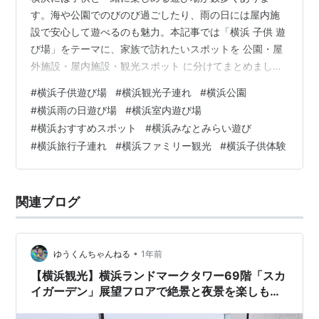
す。海や公園でのびのび過ごしたり、雨の日には屋内施
設で安心して遊べるのも魅力。本記事では「横浜 子供 遊
び場」をテーマに、家族で訪れたいスポットを 公園・屋
外施設・屋内施設・観光スポット に分けてまとめまし
た。週末のおでかけや横浜旅行の参考にしてください。
#
横浜子供遊び場
#
横浜観光子連れ
#
横浜公園
横浜で雨の日でも安心！屋内で遊べる子供向け施設 ボー
#
横浜雨の日遊び場
#
横浜室内遊び場
ネルンドあそびのせかい マークイズみなとみらい店 ハピ
#
横浜おすすめスポット
#
横浜みなとみらい遊び
ピランド横浜アソビル店 アンパンマンこどもミュージア
#
横浜旅行子連れ
#
横浜ファミリー観光
#
横浜子供体験
ム ミュージックアベニュー横浜みなとみらい（ヤマハミ
ュージック） あそびパークplus みなとみらい東急スクエ
ア店 新横浜ラーメン博物館…
関連ブログ
•
ゆうくんちゃんねる
1年前
【横浜観光】横浜ランドマークタワー69階「スカ
イガーデン」展望フロアで絶景と夜景を楽しも
う！