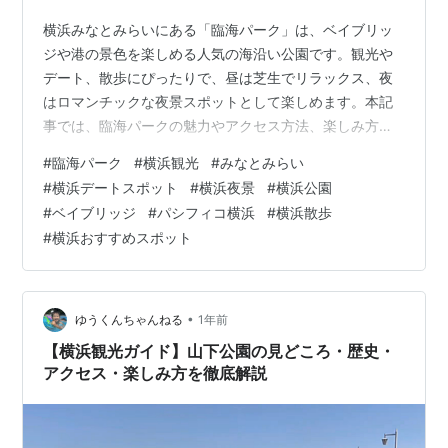
横浜みなとみらいにある「臨海パーク」は、ベイブリッ
ジや港の景色を楽しめる人気の海沿い公園です。観光や
デート、散歩にぴったりで、昼は芝生でリラックス、夜
はロマンチックな夜景スポットとして楽しめます。本記
事では、臨海パークの魅力やアクセス方法、楽しみ方を
徹底解説します。 臨海パーク 臨海パークとは？横浜みな
#
臨海パーク
#
横浜観光
#
みなとみらい
とみらいを代表する海辺の公園 臨海パークの見どころと
#
横浜デートスポット
#
横浜夜景
#
横浜公園
楽しみ方 ① 広い芝生広場でピクニック ② 横浜ベイブ
#
ベイブリッジ
#
パシフィコ横浜
#
横浜散歩
リッジを望む大パノラマ ③ デートに最適！海沿いの遊
#
横浜おすすめスポット
歩道 ④ 夜景スポットとしての魅力 臨海パークへのアク
セス 臨海パークを訪れる際のおすすめポイント まとめ｜
臨海パークは横浜観光・デートに…
•
ゆうくんちゃんねる
1年前
【横浜観光ガイド】山下公園の見どころ・歴史・
アクセス・楽しみ方を徹底解説