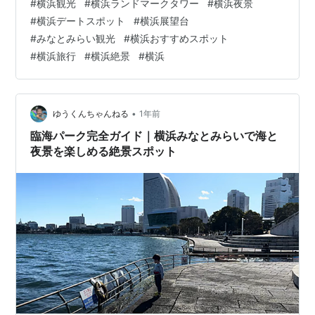
#
横浜観光
#
横浜ランドマークタワー
#
横浜夜景
「デートにおすすめの夜景スポット」としても有名で
#
横浜デートスポット
#
横浜展望台
す。 横浜ランドマークタワー69階「スカイガーデン」
#
みなとみらい観光
#
横浜おすすめスポット
横浜ランドマークタワー「スカイガーデン」の魅力 1.
#
横浜旅行
#
横浜絶景
#
横浜
360度の大パノラマビュー スカイガーデンからは、横浜
ベイブリッジや赤レンガ倉庫、みなとみらいの高層ビル
群、さらに東京スカイツリーや房総半島…
•
ゆうくんちゃんねる
1年前
臨海パーク完全ガイド｜横浜みなとみらいで海と
夜景を楽しめる絶景スポット