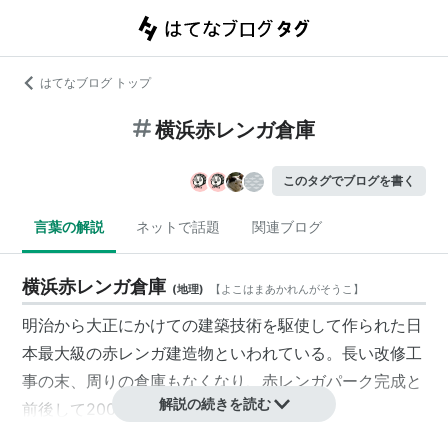
はてなブログ トップ
横浜赤レンガ倉庫
このタグでブログを書く
言葉の解説
ネットで話題
関連ブログ
横浜赤レンガ倉庫
(
地理
)
【
よこはまあかれんがそうこ
】
明治から大正にかけての建築技術を駆使して作られた日
本最大級の赤レンガ建造物といわれている。長い改修工
事の末、周りの倉庫もなくなり、赤レンガパーク完成と
解説の続きを読む
前後して2002年4月に完成。