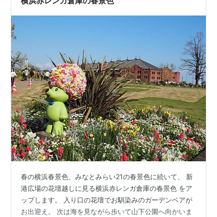
横浜赤レンガ倉庫の春景色
い！ クレープの…
春の横浜春景色、みなとみらい21の春景色に続いて、 新
港広場の花壇越しに見る横浜赤レンガ倉庫の春景色 をア
ップします。 入り口の花壇でお馴染みのガーデンベアが
お出迎え。 次は海を見ながら歩いて山下公園へ向かいま