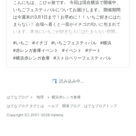
こんにちは、こひゃ旅です。 今回は現在横浜で開催中、
いちごフェスティバルについてお届けします。 開催期間
は今週末の3月1日まで！お早めに！！ いちご好きにはた
まらない！ 会場へ着くと一面がイチゴの匂いに包まれて
います。本当にいちごが好きな人にはたまらない空間で
すね！ そして、会場内にはいちごのお菓子やいちごの直
#
いちご
#
イチゴ
#
いちごフェスティバル
#
横浜
売、いちごみるくなど様々ないちごがあります！ 横浜い
#
赤レンガ倉庫イベント
#
イベント
#
デート
ちごフェスティバル 上の写真に写っているのは、いちご
#
横浜赤レンガ倉庫
#
ストロベリーフェスティバル
大福（写真下）、いちごマカロン（写真上）、いちごミ
ルク（写真右）、いちご鯛焼き（写真左）です。 また、
下の写真を見ていただくとわかるように、会場は大きな
読み込み中…
テントで覆われており、雨天でも安…
はてなブログ
>
地理
>
横浜赤レンガ倉庫
はてなブログ タグとは
ヘルプ
開発ブログ
はてなブログトップ
Copyright (C) 2001-
2026
Hatena.