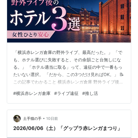
「横浜赤レンガ倉庫の野外ライブ、最高だった。」 「で
も、ホテル選びに失敗すると、その余韻ごと台無しにな
る。」 「ホテル適当に取る」って、遠征の中で一番もっ
たいない選択。 「だから、この3つだけ見ればOK。」 📝
この記事でわかること 横浜赤レンガ倉庫 野外ライブ後の
ホテル選びで失敗しないための3つのタイプ別おすすめ
#
横浜赤レンガ倉庫
#
ライブ遠征
#
推し活
会場から駅・ホテルまでの正確なアクセス情報 女性ひと
り遠征でも安心なセキュリティ・治安情報 終演後の混雑
を避けて余韻を持ち帰るコツ 気になるホテルへ今すぐジ
•
ャンプ①コスパ回復型：ナビオス横浜②安心回復型：ア
土手猫の手
10日前
パホテル&リゾート〈横浜ベイタワー〉③ご褒美回復
2026/06/06（土）「グップラ赤レンガまつり」
型：横浜みなとみらい 万葉倶…