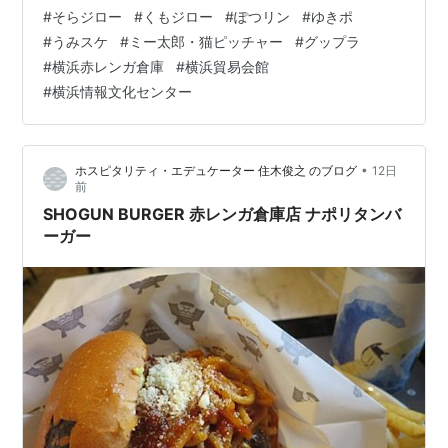
& そらジロー ＆ ミー太郎（後ろ姿「猫ピッチャー」）
#
そらジロー
#
くもジロー
#
ぽつリン
#
ゆきポ
「グップラ赤レンガまつり」リーフレット＆ステッカー
#
うみスケ
#
ミー太郎・猫ピッチャー
#
グップラ
そらジローファミリー ＆ ミー太郎 www.ntv.co.jp
#
横浜赤レンガ倉庫
#
横浜貿易会館
www.instagram.com ※関連。2026-06-07イベント情
#
横浜情報文化センター
報・ご連絡＆私信そらジロー doteneco-cm.hatenab…
•
ホスピタリティ・エデュケーター 住木俊之 のブログ
12日
前
SHOGUN BURGER 赤レンガ倉庫店 ナポリタンバ
ーガー