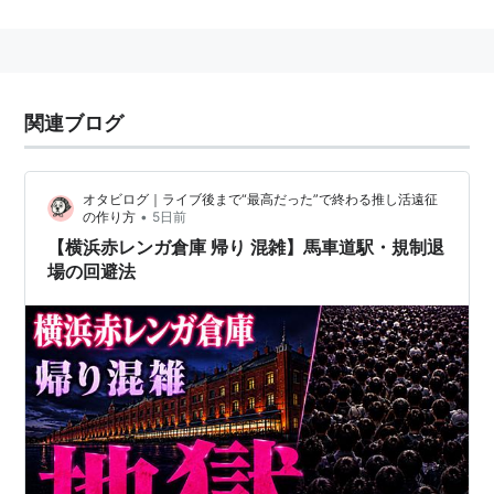
■車
首都高速横羽線を横浜方面へ。
関連ブログ
「みなとみらい」または「横浜公園」下車。
横浜ベイブリッジを渡り、首都高速湾岸線を
経由して「みなとみらい」下車。
オタビログ｜ライブ後まで“最高だった”で終わる推し活遠征
•
の作り方
5日前
【横浜赤レンガ倉庫 帰り 混雑】馬車道駅・規制退
■電車
場の回避法
JR・市営地下鉄「桜木町駅」より汽車道経由で徒歩約
15分。
JR・市営地下鉄「関内駅」より徒歩約15分。
みなとみらい線「馬車道駅」または「日本大通り駅」よ
り徒歩約6分。
「みなとみらい駅」より徒歩約12分。