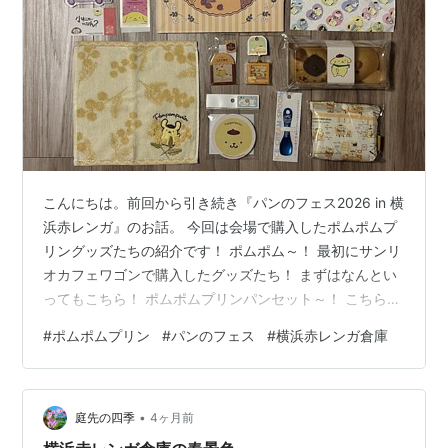
こんにちは。前回から引き続き『パンのフェス2026 in 横
浜赤レンガ』のお話。 今回は会場で購入したポムポムプ
リングッズたちの紹介です！ ポムポム～！ 最初にサンリ
オカフェワゴンで購入したグッズたち！ まずはなんとい
ってもこちら！ ポムポムプリンパンセット～！ こちらポ
ムポムプリンのデザイナーさんの出身地である石川県小
#
ポムポムプリン
#
パンのフェス
#
横浜赤レンガ倉庫
松市のパン屋さんで売られてるものになります。 お皿に
出してみました。 かわいいいいいい！！ぽむぽむ～！ お
顔はカスタード！ おしりはミルククリームかな？ 普段は
•
手に入りにくいものなのでゲットできてうれしかった！
庭先の四季
4ヶ月前
カフェワゴンのアクキーも買いました！ めちゃかわい