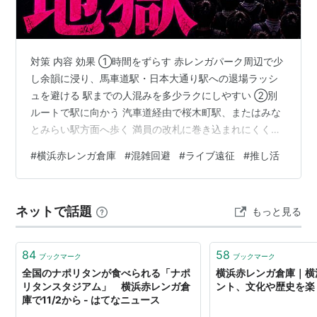
■バス
桜木町駅前より
市営バスで「赤レンガ倉庫」下車。
対策 内容 効果 ①時間をずらす 赤レンガパーク周辺で少
100円バスは土曜・日曜・祝日のみ運行。ただし、春・
し余韻に浸り、馬車道駅・日本大通り駅への退場ラッシ
夏・冬休みは、毎日運行。）
ュを避ける 駅までの人混みを多少ラクにしやすい ②別
観光スポット周遊バス“あかいくつ”で「赤レンガ倉庫」
ルートで駅に向かう 汽車道経由で桜木町駅、またはみな
下車。
とみらい駅方面へ歩く 満員の改札に巻き込まれにくくな
る 🏆③馬車道エリアに泊まる 帰りの移動そのものを翌
#
横浜赤レンガ倉庫
#
混雑回避
#
ライブ遠征
#
推し活
■船
朝に回す 一番ストレスが少ない選択肢 ※混雑状況は公演
内容・規制退場の有無・終演時間によって変わります。
シーバス横浜駅東口・ みなとみらいより「ピア赤レン
😮‍💨 横浜赤レンガ倉庫の帰り道、馬車道駅・日本大通り駅
ガ」下船。
ネットで話題
もっと見る
は混み合いやすい 「横浜赤レンガ倉庫 帰り 混雑」「横
浜赤レンガ倉庫 野外ライブ」「馬車道駅 混雑」「横浜赤
レンガ倉庫 規制…
84
58
ブックマーク
ブックマーク
全国のナポリタンが食べられる「ナポ
横浜赤レンガ倉庫｜横
リタンスタジアム」 横浜赤レンガ倉
ント、文化や歴史を楽
庫で11/2から - はてなニュース