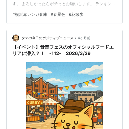
す。 よろしかったらポチっとお願いします。 ランキング
参加中お写んぽ日記ランキング参加中植物 ランキング参
#
横浜赤レンガ倉庫
#
春景色
#
花散歩
加中野生動物・自然観察ランキング参加中gooからきまし
た ランキング参加中雑談・日記を書きたい人のグループ
•
タマの今日のポジティブニュース
4ヶ月前
【イベント】音楽フェスのオフィシャルフードエ
リアに潜入？！ -112- 2026/3/29