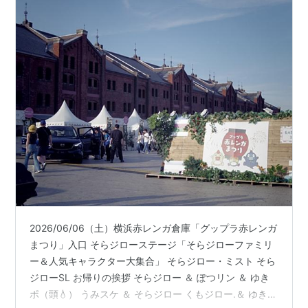
2026/06/06（土）横浜赤レンガ倉庫「グップラ赤レンガ
まつり」入口 そらジローステージ「そらジローファミリ
ー＆人気キャラクター大集合」 そらジロー・ミスト そら
ジローSL お帰りの挨拶 そらジロー ＆ ぽつリン ＆ ゆき
ポ（頭💧） うみスケ ＆ そらジロー くもジロー.＆ ゆきポ