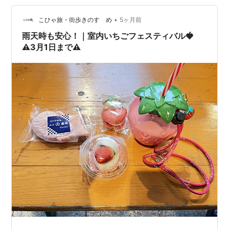
が、めずらしく会期前に情報を入手できたので、開始後
•
すぐの平日に行ってきました。 海辺なのもあって外は冷
こひゃ旅・街歩きのすゝめ
5ヶ月前
えましたが、赤レンガ倉庫内はものすごい熱気。 倉庫内
雨天時も安心！｜室内いちごフェスティバル🍓
は狭いため嵩張る荷物を持って…
⚠️3月1日まで⚠️