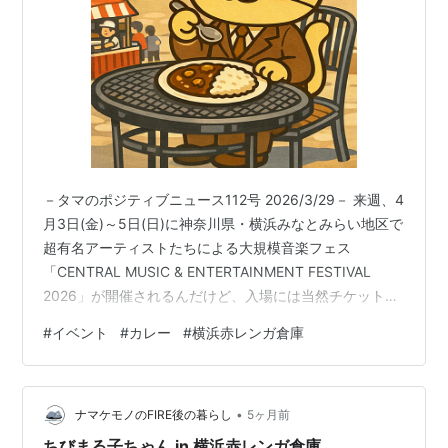
－タマのポジティブニュース112号 2026/3/29－ 来週、4
月3日(金)～5日(日)に神奈川県・横浜みなとみらい地区で
超有名アーティストたちによる大規模音楽フェス
「CENTRAL MUSIC & ENTERTAINMENT FESTIVAL
2026」が開催されるんだけど、入場には当然チケットが
必要だよねえ～。でも「チケットはないけど、お祭りの
#
イベント
#
カレー
#
横浜赤レンガ倉庫
空気を楽しみたい！」っていうあなたに朗報だよ。 なん
とフェスのオフィシャルフードエリアに指定されている
横浜赤レンガ倉庫 赤レンガパークでは、
•
「CURRY&MUSIC JAPAN 2026」が開催されて、無料で
ナマケモノのFIRE後の暮らし
5ヶ月前
入場できるんだって！カレー店21店舗が出…
ちびまる子ちゃん in 横浜赤レンガ倉庫