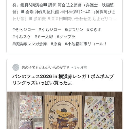
発』鑑賞&講演会🟧 講師 河合弘之監督（弁護士・映画監
督）🟧 会場 神保町区民館 神田神保町2−40 （神保町ひま
わり館）🟧 参加費 ５００円🟧問い合わせ先 ちよだリユ
ニオン（北城）090−1559−7154 短編映画『日本と原
#
そらジロー
#
くもジロー
#
ぽつリン
#
ゆきポ
発』監督：河合弘之 千代田区政 - こえだの声2026年06
#
うみスケ
#
ミー太郎
#
グップラ
月05日6／7『日本と原発』講演会前プレ学習
#
横浜赤レンガ倉庫
#
原発
#
小池都知事リコール！
blog.livedoor.jp グップラ赤レンガまつり2026年6月5日
(金) ～ 2026年6月7日(日) www.yokohama-akareng…
•
男の子でもかわいいものがすき
3ヶ月前
パンのフェス2026 in 横浜赤レンガ！ポムポムプ
リングッズいっぱい買ったよ