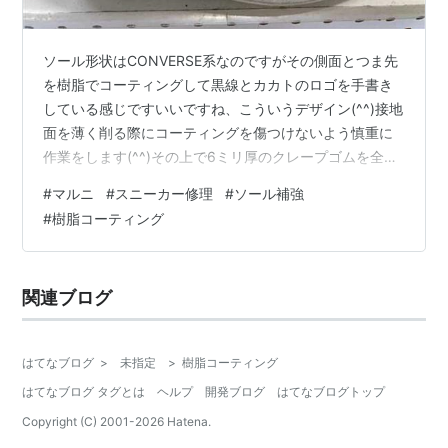
ソール形状はCONVERSE系なのですがその側面とつま先
を樹脂でコーティングして黒線とカカトのロゴを手書き
している感じですいいですね、こういうデザイン(^^)接地
面を薄く削る際にコーティングを傷つけないよう慎重に
作業をします(^^)その上で6ミリ厚のクレープゴムを全体
に貼りました側面の黒線とクレープの黒がよくマッチし
#
マルニ
#
スニーカー修理
#
ソール補強
ています(^^)あとはガンガン履くだけです♪ お問い合わせ
#
樹脂コーティング
はこちらから、LINEでもメールでもOKです nakajima-
kutu.com
関連ブログ
はてなブログ
>
未指定
>
樹脂コーティング
はてなブログ タグとは
ヘルプ
開発ブログ
はてなブログトップ
Copyright (C) 2001-
2026
Hatena.