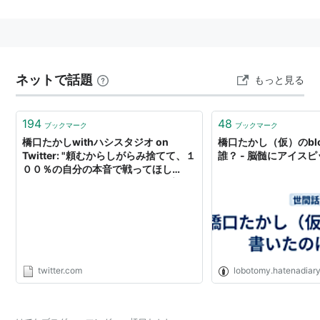
焼きたて!!ジャぱん
（以前の作品は橋口隆志を参照のこと）
リスト::漫画家
ネットで話題
もっと見る
194
48
ブックマーク
ブックマーク
橋口たかしwithハシスタジオ on
橋口たかし（仮）のbl
Twitter: "頼むからしがらみ捨てて、１
誰？ - 脳髄にアイス
００％の自分の本音で戦ってほし
い・・・ アンタのリーダーシップでし
か、この国を救う術がないんだよ！
https://t.co/GR3LtgOkpQ"
twitter.com
lobotomy.hatenadiary