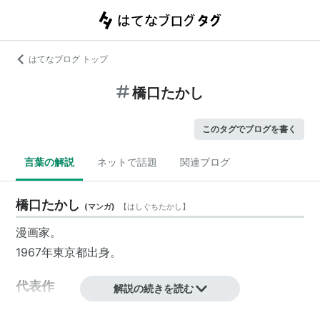
はてなブログ トップ
橋口たかし
このタグでブログを書く
言葉の解説
ネットで話題
関連ブログ
橋口たかし
(
マンガ
)
【
はしぐちたかし
】
漫画家。
1967年東京都出身。
代表作
解説の続きを読む
シザーズ