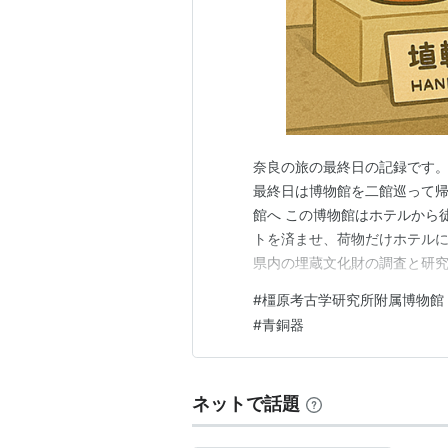
奈良の旅の最終日の記録です。
最終日は博物館を二館巡って帰
館へ この博物館はホテルから
トを済ませ、荷物だけホテルに
県内の埋蔵文化財の調査と研
財産である埋蔵文化財を保護し
#
橿原考古学研究所附属博物館
示では旧石器時代、縄文時代
#
青銅器
の奈良県の遺跡から出土した考
ネットで話題