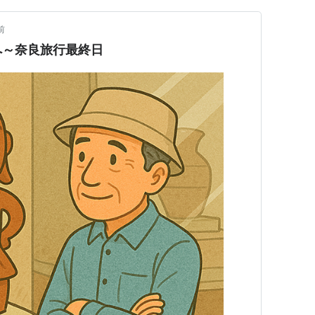
前
へ～奈良旅行最終日