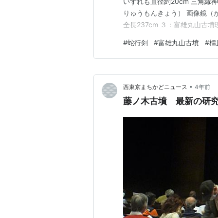
いずれも直径約20cm 三角
りゅうもんきょう） 画像鏡（が
全長237cm ３：富雄丸山古墳
所） 蛇行剣発掘時写真（橿原考
#
蛇行剣
#
富雄丸山古墳
#
橿
頂上からの眺め 発掘現場 こ
は近鉄富雄…
•
西東京まちかどニュース
4年前
藤ノ木古墳 最新の研