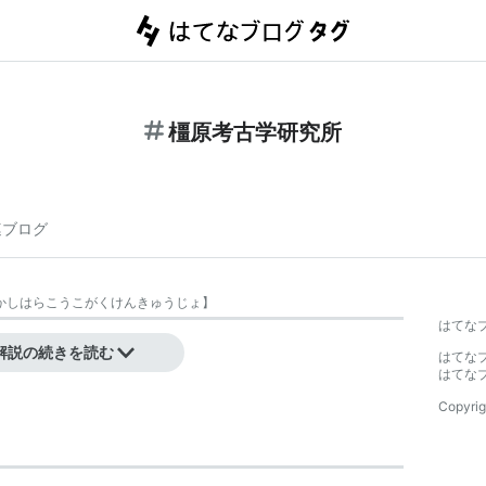
橿原考古学研究所
連ブログ
かしはらこうこがくけんきゅうじょ
】
はてな
解説の続きを読む
はてな
はてな
Copyrig