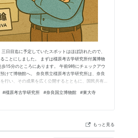
 三日目迄に予定していたスポットはほぼ訪れたので、
ることにしました。 まずは橿原考古学研究所付属博物
徒歩15分のところにあります。 午前9時にチェックアウ
預けて博物館へ。 奈良県立橿原考古学研究所は、奈良
究を行い、その成果を広く公開するとともに、国民共有の
後世に伝える活動をしています。 付属博物館の常設展
#
橿原考古学研究所
#
奈良国立博物館
#
東大寺
、弥生時代、古墳時代、飛鳥・奈良時代、平安～室町時代
古資料を時代別に展示し…
もっと見る