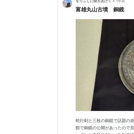
•
をりふしに瞳をあげて
1年前
富雄丸山古墳 銅鏡
蛇行剣と三枚の銅鏡で話題の奈
館で銅鏡の公開があったので見に