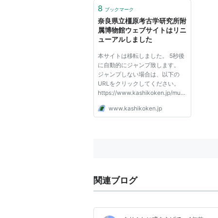
8
ブックマーク
奈良県立橿原考古学研究所附
属博物館ウェブサイトはリニ
ューアルしました
本サイトは移転しました。 5秒後
に自動的にジャンプ致します。
ジャンプしない場合は、以下の
URLをクリックしてください。
https://www.kashikoken.jp/mus
eum/
www.kashikoken.jp
関連ブログ