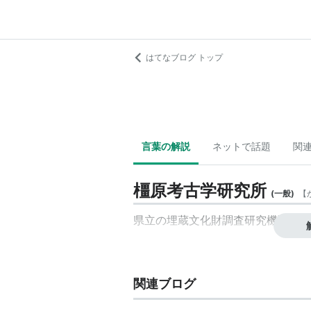
はてなブログ トップ
言葉の解説
ネットで話題
関
橿原考古学研究所
(
一般
)
【
県立の埋蔵文化財調査研究機関。
関連ブログ