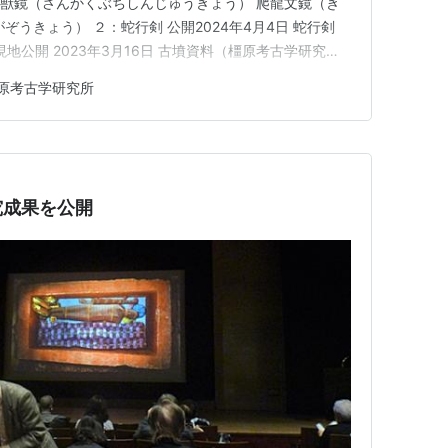
縁神獣鏡（さんかくぶちしんじゅうきょう） 爬龍文鏡（き
ぞうきょう） ２：蛇行剣 公開2024年4月4日 蛇行剣
現地公開 2023年3月16日 古墳資料（橿原考古学研究
古学研究所） 古墳は直径109mの造出し付き円墳 古墳
原考古学研究所
の時は銅鏡が取り出し前で 棺の左側に見えています。古墳
究成果を公開