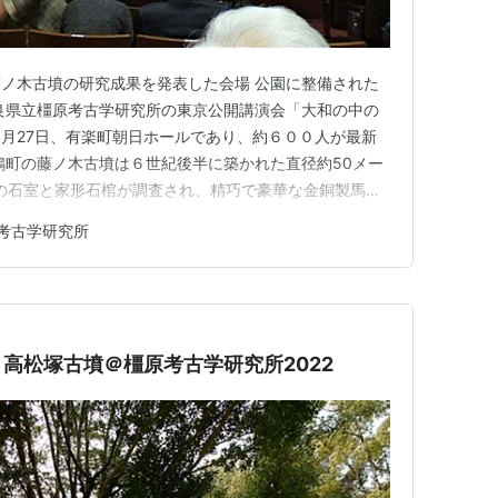
ノ木古墳の研究成果を発表した会場 公園に整備された
良県立橿原考古学研究所の東京公開講演会「大和の中の
1月27日、有楽町朝日ホールであり、約６００人が最新
鳩町の藤ノ木古墳は６世紀後半に築かれた直径約50メー
掘の石室と家形石棺が調査され、精巧で豪華な金銅製馬具
光を浴びた。石棺内外の出土品は2004年に国宝に指定
考古学研究所
を担った同研究所の前園実知雄・特別指導研究員が、２
の死亡記事や墳丘の…
高松塚古墳＠橿原考古学研究所2022