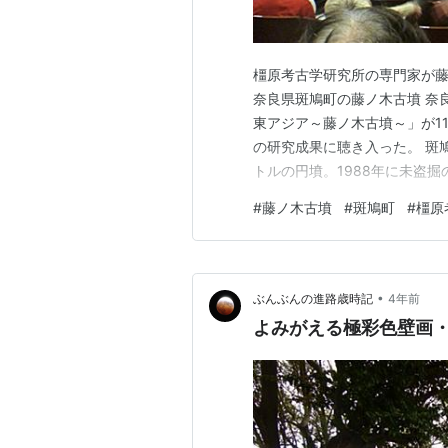
橿原考古学研究所の専門家が藤
奈良県斑鳩町の藤ノ木古墳 奈
東アジア～藤ノ木古墳～」が1
の研究成果に聴き入った。 斑
トルの円墳。1988年に未盗
などの副葬品が大量に出土し脚
#
藤ノ木古墳
#
斑鳩町
#
橿原
された。 講演では、発掘調査
人の被葬者について、日本書紀
•
ぶんぶんの進路歳時記
4年前
よみがえる極彩色壁画・