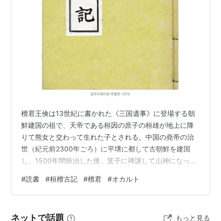
『三国遺事』が『魏書』と『檀君古記』からの引用文と
いう。
でも、『三國志』の「魏書」には檀君云々の記録が見当
たらない。
また、今半島が流布するの『檀君古記』が偽書だと証明
された。恐らく『三国遺事』の中の『古記』を附会する
ための偽作。
檀君王倹は13世紀に書かれた《三国遺事》に登場する朝
鮮建国の祖で、天帝である桓因の庶子の桓雄が地上に降
りて熊女と交わって生れた子とされる。中国の堯帝の治
*1
:
しばしば朝鮮が日本より歴史が古いという根拠にされ
世（紀元前2300年ごろ）に平壌に都して古朝鮮を建国
る
し、1500年間統治した後、箕子に禅譲して山神になった
*2
:
が、三国遺事以前の半島史料は檀君の存在が記録し
という。日本では、モンゴルに支配された高麗時代の民
#
読書
#
桓檀古記
#
檀君
#
オカルト
ていない。
族主義の昂揚を背景に創設された神話とする見解が有力
である。 しかし韓国の立場では、中国人である箕子や衛
満による建国や、まして植民地である漢四郡から朝鮮史
ネットで話題
もっと見る
を始めることは許されず、何が何でも「朝鮮人による古