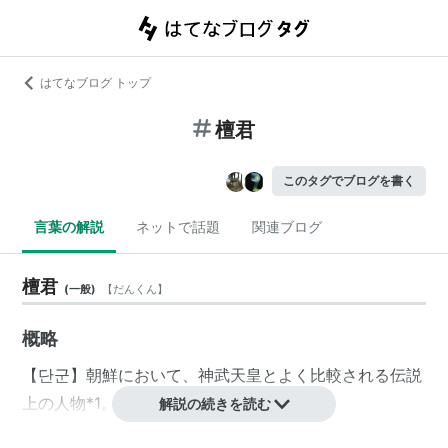
はてなブログ トップ
檀君
このタグでブログを書く
言葉の解説
ネットで話題
関連ブログ
檀君
(
一般
)
【
だんくん
】
概略
【단군】朝鮮において、神武天皇とよく比較される伝説
上の人物
*1
。名は王倹。
解説の続きを読む
『三国遺事』
*2
によると、紀元前2333年から1500年の