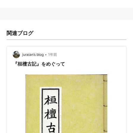
間、朝鮮を統治したとされる。
三国遺事
関連ブログ
魏書云：乃往二千載、有檀君王儉。立都阿斯達。
經
開國號朝
云無葉山、亦云白岳。在白州地、或云在開城東。今白岳宮是。
•
juraian’s blog
1年前
鮮、與高同時。
『桓檀古記』をめぐって
古記云：昔有桓因、
庶子桓雄、數意天下、
謂帝釋也。
貪求人世。父知子意、下視三危太伯、可以弘益人
間。乃授天符印三箇、遣往理之。雄率徒三千、降
於太伯山頂。
藭壇樹下、謂之藭市。是
即太伯今妙香山。
謂、桓雄天王也。將風伯雨師雲師、而主穀主命主
病主刑主善惡、凡主人間三百六十餘事、在世理
化。