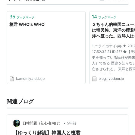
朝鮮」から始めなければならない。そこで唯一の文献記
録である檀君に何とかして実在性を与えよう…
35
14
ブックマーク
ブックマーク
檀君 WHO's WHO
２ちゃん的韓国ニュース
は韓民族。東洋の檀君
洋へ渡った。西洋人は
るので自慢できる歴史
1 ニライカナイφφ ★ 2012/
17:52:32.21 ID:???
史を知っている民族が未
人）である 歴史を知らな
亡させられる。 東洋と西
霜院博士の話だ。 東北ア
kamomiya.ddo.jp
blog.livedoor.jp
朝鮮を除外してしまうと
解することができない。...
関連ブログ
•
日韓問題（初心者向け）
5年前
【ゆっくり解説】韓国人と檀君