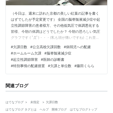
（今日は、週末に訪れた京都の美しい紅葉の記事を書く
はずでしたが予定変更です） 全国の脳脊髄液減少症や起
立性調節障害の患者様方、その他低気圧で体調悪化する
皆様、今朝の体調はどうでしたか？ 今朝の恐ろしい気圧
グラフです ( ﾟДﾟ)・・・(私も頭が痛いですね) これ並み
の気圧急降下＋1000ミリバールを切った日に、少々の頭
#
欠課日数
#
公立高校欠課回数
#
病弱児への配慮
痛があっても登校ができていたら、脳脊髄液減少症もほ
#
ホームルーム欠課
#
脳脊髄液減少症
ぼ治ったか？というような嬉しい気分になれるのです
#
起立性調節障害
#
医師の診断書
が・・・ 娘は、朝の目覚ましが20分ごとに3回鳴っても
#
特別事情の配慮措置
#
欠課と単位数
#
藤田くらら
覚醒できず、登校は断念したのです。 毎日、8時半の登
校時間に起きるために、7時に目覚ましの1回目を鳴ら
し、20分に2回め、40分…
関連ブログ
はてなブログ
>
未指定
>
欠課日数
はてなブログ タグとは
ヘルプ
開発ブログ
はてなブログトップ