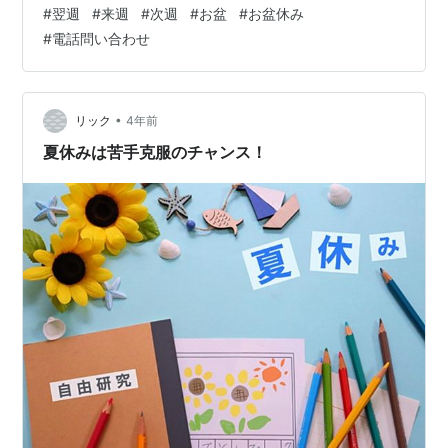
週」と「来週」って何が違うんだろう？ 意味合いとして
#
翌週
#
来週
#
次週
#
お盆
#
お盆休み
は同じような...自分はどんな時（どんな場面）で、翌週
#
電話問い合わせ
と来週を使い分けているんだろう？ 今まであまり意識し
て使い分けていたかなぁ...ちょっと気になったので調べ
てみました。 「翌週」とは話題に挙げられている週を基
準とした次の週のこと、つまりその次の週という意味
•
リック
4年前
で、時間軸の基準が未来か過去にある。 …
夏休みは苦手克服のチャンス！