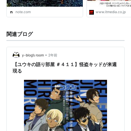
note.com
www.itmedia.co.jp
関連ブログ
•
y-blog’s room
2年前
【ユウキの語り部屋 ＃４１１】怪盗キッドが来週
現る