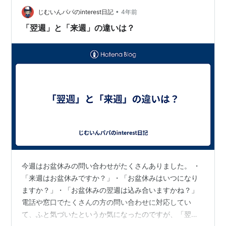
ドと王冠マジック】予告映像が公開 ヒントも発表（オリ
•
コン） - Yahoo!ニュース そして次週は怪盗キッドです
じむいんパパのinterest日記
4年前
よ、100万ドルの五稜星から黒の組織より出演率が高い？
「翌週」と「来週」の違いは？
黒の組織はでもも…
今週はお盆休みの問い合わせがたくさんありました。 ・
「来週はお盆休みですか？」・「お盆休みはいつになり
ますか？」・「お盆休みの翌週は込み合いますかね？」
電話や窓口でたくさんの方の問い合わせに対応してい
て、ふと気づいたというか気になったのですが、「翌