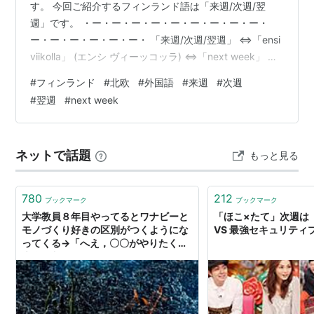
す。 今回ご紹介するフィンランド語は「来週/次週/翌
週」です。 ・ー・ー・ー・ー・ー・ー・ー・ー・ー・
ー・ー・ー・ー・ー・ー・ 「来週/次週/翌週」 ⇔「ensi
viikolla」 (エンシ ヴィーッコッラ) ⇔「next week」 ・
ー・ー・ー・ー・ー・ー・ー・ー・ー・ー・ー・ー・
#
フィンランド
#
北欧
#
外国語
#
来週
#
次週
ー・ー・ー・ 〔例文〕 「」 ⇔「」 () ⇔「」 ・ー・
#
翌週
#
next week
ー・ー・ー・ー・ー・ー・ー・ー・ー・ー・ー・ー・
ー・ー・ 〔関連単語〕 週⇔viikko(ヴィーッコ)⇔week
・ー・ー・ー・ー・ー・ー・ー・ー・ー・ー・ー・ー・
ネットで話題
もっと見る
ー・ー・ー・ まだまだフィンランド語を覚え…
780
212
ブックマーク
ブックマーク
大学教員８年目やってるとワナビーと
「ほこ×たて」次週は
モノづくり好きの区別がつくようにな
VS 最強セキュリティ
ってくる→「へえ，〇〇がやりたくて
大学に入ってきたんだ，でなんで今ま
ではやってないの？」（次週）「え，
どうして今週できなかったの？」｜落
合陽一