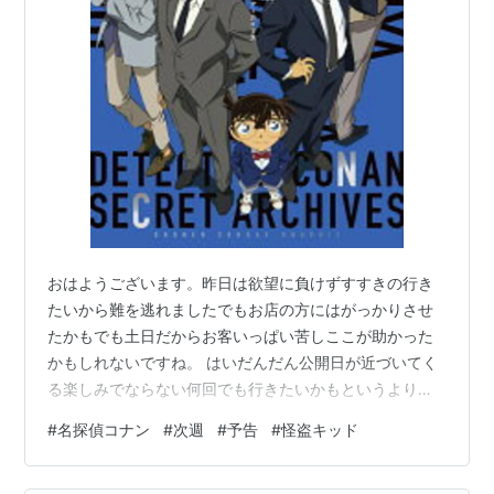
おはようございます。昨日は欲望に負けずすすきの行き
たいから難を逃れましたでもお店の方にはがっかりさせ
たかもでも土日だからお客いっぱい苦しここが助かった
かもしれないですね。 はいだんだん公開日が近づいてく
る楽しみでならない何回でも行きたいかもというより今
年はうまくすれば公開日に行けるそれが何よりもうれし
#
名探偵コナン
#
次週
#
予告
#
怪盗キッド
いことですね。 www.youtube.com はい昨日放送のコナ
ンもすごく面白い内容でしたね。『コナン』【怪盗キッ