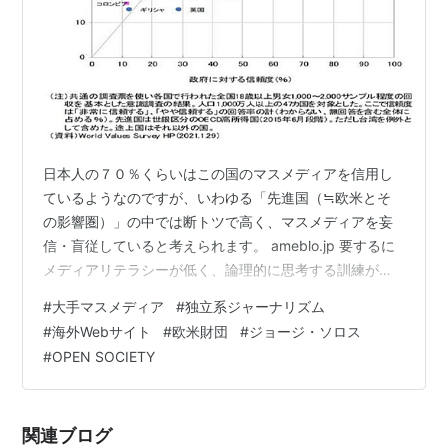
日本人の７０％くらいはこの国のマスメディアを信用し
ているようなのですが、いわゆる「先進国（≒欧米とそ
の影響圏）」の中では断トツで高く、マスメディアを妄
信・盲従していると考えられます。 ameblo.jp 要するに
メディアリテラシーが低く、論理的に思考する訓練が足
りないのでマスメディアの矛盾が見抜けないのだろうと
#
大手マスメディア
#
独立系ジャーナリズム
思うのですが、独立系ジャーナリズムのレベルが低く、
#
海外Webサイト
#
欧米財団
#
ジョージ・ソロス
また、独立系のジャーナリズムと称しながら、「Tansa」
#
OPEN SOCIETY
のように米国の財団から資金援助を受けている「米国御
用系ジャーナリズム」の存在も原因でしょう。
tansajp.org （WALTONはウォルマート創業家の財団で、
関連ブログ
OPEN SOCIE…