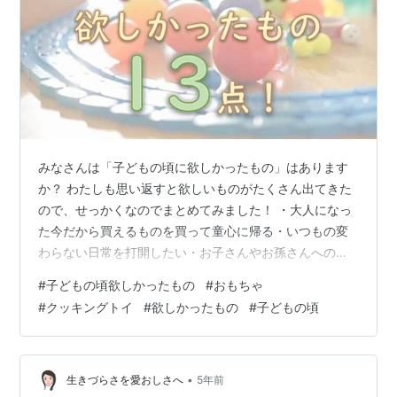
みなさんは「子どもの頃に欲しかったもの」はあります
か？ わたしも思い返すと欲しいものがたくさん出てきた
ので、せっかくなのでまとめてみました！ ・大人になっ
た今だから買えるものを買って童心に帰る・いつもの変
わらない日常を打開したい・お子さんやお孫さんへのプ
レゼント などの参考にしてもらえたら嬉しいです。 ぜひ
#
子どもの頃欲しかったもの
#
おもちゃ
子どもの頃を思い出しながら読んでみてください！ 覚え
#
クッキングトイ
#
欲しかったもの
#
子どもの頃
ているものはある？子どもの頃欲しかったもの13点！
1：ATM型貯金箱「マイATMバンク」 2：クレーンゲーム
「UFOキャッチャー」 3：わたあめメーカー「わたあめ
屋さん」 4：おうちで回転ずし「回転寿司トレイン」
•
生きづらさを愛おしさへ
5年前