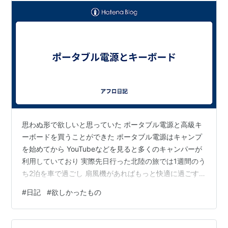
思わぬ形で欲しいと思っていた ポータブル電源と高級キ
ーボードを買うことができた ポータブル電源はキャンプ
を始めてから YouTubeなどを見ると多くのキャンパーが
利用していており 実際先日行った北陸の旅では1週間のう
ち2泊を車で過ごし 扇風機があればもっと快適に過ごす
ことができたのではないかと感じた 夏はポータブル電源
#
日記
#
欲しかったもの
＋扇風機 冬はポータブル電源＋電気毛布 この組み合わせ
をよく見ていたので 今回「防災の日」にあわせてキャン
ペーンをしていたのでポチった いやらしくもあるが値段