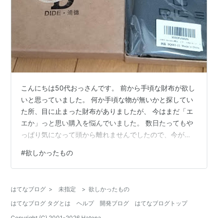
こんにちは50代おっさんです。 前から手頃な財布が欲し
いと思っていました。 何か手頃な物が無いかと探してい
た所、目に止まった財布がありましたが、 今はまだ「エ
エか」っと思い購入を悩んでいました。 数日たってもや
っぱり気になって頭から離れませんでしたので、今が買
うチャンスと思い買いました!(^^)! （安い買い物なのにな
#
欲しかったもの
んで悩むのでしょうかね(#^.^#) 購入して正解でした(^^)/
使いやすいし、大きさもちょうどいいし、見た目も高価
に見えますよ!(^^)! やっぱりチャンスと思ったら皆さんも
はてなブログ
>
未指定
>
欲しかったもの
行動しましょう（お前が言うなですね(#^.^#)） それで
はてなブログ タグとは
ヘルプ
開発ブログ
はてなブログトップ
は、また 送料無料 DIDE メンズ 二つ折…
Copyright (C) 2001-
2026
Hatena.