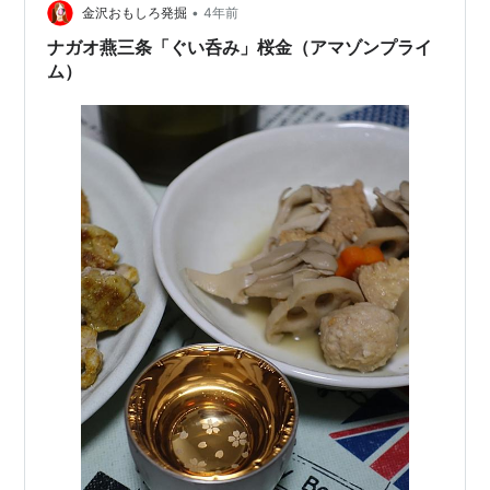
•
に触れると 僕にとって、ほぼ一ヶ月の生活費の値段 こん
金沢おもしろ発掘
4年前
な買い物をしたのもノートパソコンを買った以来か 正
ナガオ燕三条「ぐい呑み」桜金（アマゾンプライ
直、誰かに言われる…
ム）