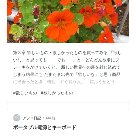
第３章 欲しいもの・欲しかったものを買ってみる 「欲し
いな」と思っても、 「でも……」と、どんどん欲求にブ
レーキをかけていくと、 新しい世界への扉を封じ込めて
しまう結果にも たまたま出先で「欲しいな」と思う商品
に出会ったとき、概ね「すぐ買う人」「買おうかどうし
ようか迷って買う人」「迷った挙句に買わない人」の3タ
#
欲しいもの
#
欲しかったもの
イプに分かれるでしょう。 もっとも同じ人でも商品の価
格などによって行動パターンは異なってくるのですが、
仮に、少々値が張るけれど自分のこれまでのワードロー
•
ブにはないとてもおしゃれな服に出会った場。 見た瞬
アフロ日記
4年前
間、「欲しいな」と思いますが、値札を見て「でも、高
ポータブル電源とキーボード
いな」ときて、それから「この服を着て…