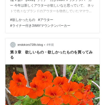
ー 今年は新しくアウターが欲しいなと思っていて、 ネッ
トで色々なブランドのアウターを物色していたママウ
マ。 今、家にあるアウターが、 コート１着・フリース1
#
欲しかったもの
#
アウター
着・アウトドア用ジャンパー１着の計３着で、 もっとカ
#
ライナー付き3WAYマウンテンパーカー
ジュアルな感じでオシャレなアウターが欲しい！ と、思
っていました！ で、ネットで見ていて気になったのが、
【ikka】ライナー付き3WAYマウンテンパーカー
tokyodesignchannel.com 中のファーがフワフワ…
•
endokoro728’s blog
4年前
第３章 欲しいもの・欲しかったものを買ってみ
る