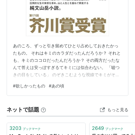
あのころ、ずっと引き留めてひとり占めしておきたかっ
たもの。 それはキミのカラダだったんだろうか？ それと
も、キミのココロだったんだろうか？ その両方だったな
んて答えは安っぽすぎるてキミには似合わない。 「嘘つ
きの目をしている」 のぞきこむような視線でキミがそう
つぶやいた。 ↓ ↓ ↓ ↓ すごくおもしろかった。久しぶ
#
欲しかったもの
#
あの頃
りに「小説」を読んだって気がした。 バリ山行 作者:松
永Ｋ三蔵 講談社 Amazon
ネットで話題
もっと見る
3203
2649
ブックマーク
ブックマーク