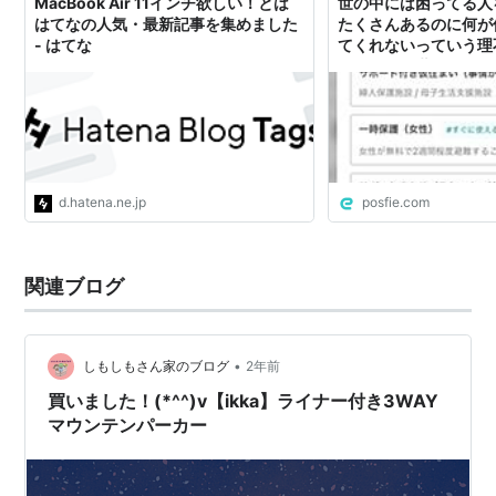
MacBook Air 11インチ欲しい！とは
世の中には困ってる人
はてなの人気・最新記事を集めました
たくさんあるのに何が
- はてな
てくれないっていう理
が、そんな世界をなん
てる人たちがいて、そ
ージがこの前リリース
を僕はフォロワーさん
欲しいと思ったんよ
d.hatena.ne.jp
posfie.com
関連ブログ
•
しもしもさん家のブログ
2年前
買いました！(*^^)v【ikka】ライナー付き3WAY
マウンテンパーカー