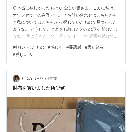
◇本当に欲しかったもの◇ 愛しい皆さま、こんにちは。
カウンセラーの春香です。 ＊お問い合わせはこちらから
＊私についてはこちらから 探していたものが見つかった
ような。 どうして、それをし続けたのかの謎が 解けたよ
うな。 役に立ちたくて、喜んでほしくて 頑張り続けてい
たのは、なぜなのか。 喜ぶ顔が見たい 喜んでくれると嬉
#
欲しかったもの
#
感じる
#
罪悪感
#
思い込み
しい 認められたい 褒めてもらいたい 愛されたい 愛して
#
愛しい私
ほしい 負けたくない 勝ちたい 手に入れたい 自分だけを
見て欲しい それは分かるんだけど… それよりもまだ何か
あるな… 喜んでもらえたら嬉しい。 自分のしたこと出来
たこと（行動）で 喜んでもらえたら嬉しい。 したことや
•
いぶなづ日記
5年前
出来…
財布を買いました(#^.^#)