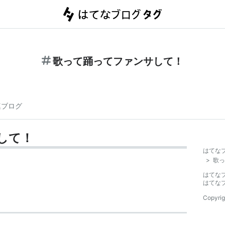
歌って踊ってファンサして！
連ブログ
して！
はてな
>
歌っ
はてな
はてな
Copyrig