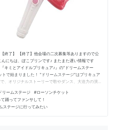
【終了】 【終了】他会場の二次募集等ありますので公
こんにちは、ぽこブリンです♪ またまた遅い情報です
より『キミとアイドルプリキュア♪』の"ドリームステー
ットで始まりました！ "ドリームステージ"はプリキュア
演で、オリジナルストーリーで歌やダンス、大迫力の演出
 www.toei-anim.co.jp お、おぅ・・・検索エン
ドリームステージ
#
ローソンチケット
わんだふるぷりきゅあ』のまま？早く修正してあげてー
って踊ってファンサして！
ムステージに行ってみたい