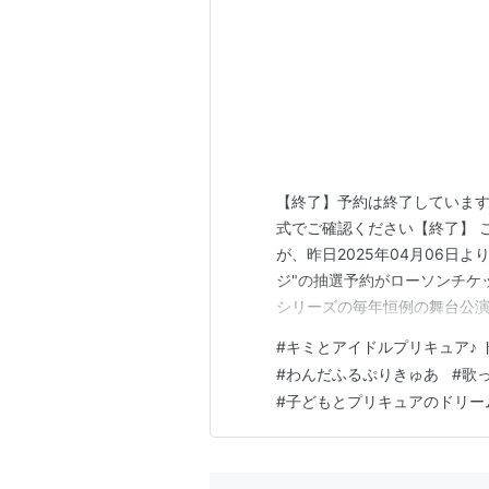
【終了】予約は終了しています
式でご確認ください【終了】 
が、昨日2025年04月06日
ジ"の抽選予約がローソンチケ
シリーズの毎年恒例の舞台公
が楽しめる、大人気のイベントです！
#
キミとアイドルプリキュア♪ 
ジン表示のタイトルがまだ『
#
わんだふるぷりきゅあ
#
歌
（涙） 劇団の"劇団飛行船"…
#
子どもとプリキュアのドリー