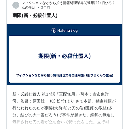
フィクションなどから拾う情報処理業界関連用語? (旧ひろく
れないようにした。 巳代松「…
•
んの生活)
3年前
期限(新・必殺仕置人)
新・必殺仕置人 第34話「軍配無用」(脚本：古市東洋
司、監督：原田雄一 (C) 松竹)より さて本題。勧進相撲が
行なわれたのだが綱綿(大前均)と刀の岩(団巌)の取組(多
分、結びの大一番だろう)で事件が起きた。綱錦の気迫に
気押された刀の岩が立ち合いで待ったをした。立行司の
日下清風(岩田直二)は綱錦の勝ちとしたのだが、これに物