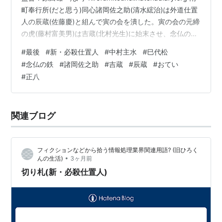
町奉行所(だと思う)同心諸岡佐之助(清水綋治)は外道仕置
人の辰蔵(佐藤慶)と組んで寅の会を潰した。寅の会の元締
の虎(藤村富美男)は吉蔵(北村光生)に始末させ、念仏の鉄
(山崎努)の仲間はこのようにして順に始末した、 巳代松
#
最後
#
新・必殺仕置人
#
中村主水
#
巳代松
仕置の現場を押さえ、拷問で「生きる屍」にした。 念仏
#
念仏の鉄
#
諸岡佐之助
#
吉蔵
#
辰蔵
#
おてい
の鉄辰蔵が捕まえ、右手を焼いた。 誰か不明 三人目の仕
#
正八
置人は現時点では不明である。辰蔵と吉蔵と諸岡が連ん
でいるところへ、この男がやってきた。 中村主水「南町
の者だ。」 南町奉行所では昼行燈…
関連ブログ
フィクションなどから拾う情報処理業界関連用語? (旧ひろく
•
んの生活)
3ヶ月前
切り札(新・必殺仕置人)