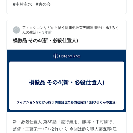
#
中村主水
#
寅の会
んだが、後述する理由から鉄が十両で競り落としてい
た。 実は死神は正八の手引きでお徳の遺体を引き取り、
その時、正八が巳代松の名前を騙ったことから巳代松に
フィクションなどから拾う情報処理業界関連用語? (旧ひろく
町方の探索が延びつつあり…
•
んの生活)
3年前
模倣品 その4(新・必殺仕置人)
新・必殺仕置人 第39話「流行無用」(脚本：中村勝行、
監督：工藤栄一 (C) 松竹)より 今回は飾り職人藤五郎(江