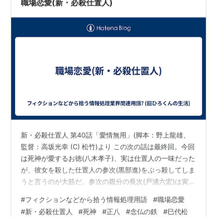
職場恋愛(新・必殺仕置人)
新・必殺仕置人 第40話「愛情無用」(脚本：野上龍雄、
監督：高坂光幸 (C) 松竹)より この次の話は最終回。今回
は死神が愛するお徳(八木孝子)、実は仕置人の一味だった
が、彼女を殺した仕置人の参次(黒部進)をぶっ殺してしま
うと言うのが大筋だ。参次の親分の長次(戸浦六宏)は寅の
会で 長次「一人旅冥土へ急ぐ死神や」 と言う挙句を作
#
フィクションなどから拾う情報処理用語
#
職場恋愛
り、百両から競るように要求。虎はこの要求を渋々飲
#
新・必殺仕置人
#
死神
#
正八
#
念仏の鉄
#
巳代松
み、長次は自分で百両そのままで競り落とすことを目論