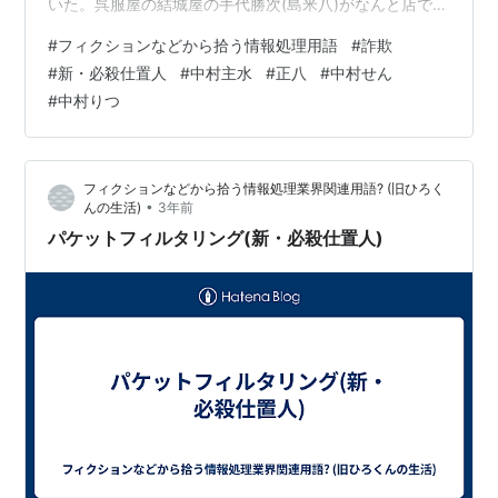
いた。呉服屋の結城屋の手代勝次(島米八)がなんと店で売
られている反物をいくつも大黒屋に質入してしまった。
#
フィクションなどから拾う情報処理用語
#
詐欺
番頭の九助(鶴田忍)はそれを受け取り 九助「一両でお預
#
新・必殺仕置人
#
中村主水
#
正八
#
中村せん
かりしましょう。」 と答えた。七兵ヱは質札を二枚(これ
#
中村りつ
がポイント)書き、そのうち一枚を九助に渡した。 九助
「では、一両とこちらが質札ですよ。」 そんなカラクリ
となっているとは知らない勝次は質札と一両をありがた
フィクションなどから拾う情報処理業界関連用語? (旧ひろく
く頂戴した。 …
•
んの生活)
3年前
パケットフィルタリング(新・必殺仕置人)