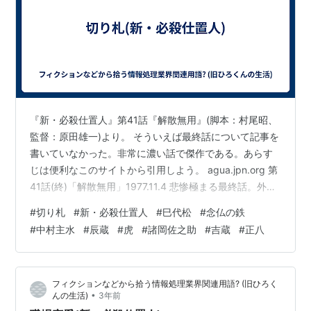
『新・必殺仕置人』第41話『解散無用』(脚本：村尾昭、
監督：原田雄一)より。 そういえば最終話について記事を
書いていなかった。非常に濃い話で傑作である。あらす
じは便利なこのサイトから引用しよう。 agua.jpn.org 第
41話(終)「解散無用」1977.11.4 悲惨極まる最終話。外道
仕事人が寅の会を乗っ取ろうと画策、巳代松捕縛は果た
#
切り札
#
新・必殺仕置人
#
巳代松
#
念仏の鉄
して罠であった。鉄チーム最後の切り札、顔の見えぬメ
#
中村主水
#
辰蔵
#
虎
#
諸岡佐之助
#
吉蔵
#
正八
ンバーである主水をめぐっての鞘当てが、緊迫のドラマ
となる。逝く者、旅立つ者、残る者、いつものように袖
の下をつかんだ主水の表情を固定して終劇。 ロケ地、辰
フィクションなどから拾う情報処理業界関連用語? (旧ひろく
の会に入れと迫られる鉄、金戒光明寺石段。巳代松を乗
•
んの生活)
3年前
せた大八…