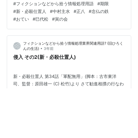
#
フィクションなどから拾う情報処理用語
#
期限
言いを言った男がいた。勧進元の大開の一蔵(多々良純)が
#
新・必殺仕置人
#
中村主水
#
正八
#
念仏の鉄
合図をすると刀の岩を召し抱えようとしていた藩の家中
#
おてい
#
巳代松
#
寅の会
の飯塚典馬(中村孝雄)がこう言い出した。 飯塚典馬「そ
の勝負、待った。」 飯塚典馬は老中にこれが行司差し違
えであると主張した。更には日下清風を無礼打ちにした
フィクションなどから拾う情報処理業界関連用語? (旧ひろく
いと申し出た。老…
•
んの生活)
3年前
侵入 その2(新・必殺仕置人)