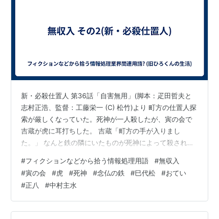
新・必殺仕置人 第36話「自害無用」(脚本：疋田哲夫と
志村正浩、監督：工藤栄一 (C) 松竹)より 町方の仕置人探
索が厳しくなっていた。死神が一人殺したが、寅の会で
吉蔵が虎に耳打ちした。 吉蔵「町方の手が入りまし
た。」 なんと鉄の隣にいたものが死神によって殺され
た。 虎「この男は町方に目をつけられている。皆も十分
#
フィクションなどから拾う情報処理用語
#
無収入
に身辺に警戒をしていただきたい。なお、これを機会に
#
寅の会
#
虎
#
死神
#
念仏の鉄
#
巳代松
#
おてい
寅の会もしばらく休ませてもらう。」 ガーン! 念仏の鉄
#
正八
#
中村主水
は身辺に注意しながら観音長屋に戻った。まず入ったの
は巳代松のところ。 巳代松「待ってましたよ。」 だが鉄
は物々しく戸を閉めてつっかい棒までして外から開けら