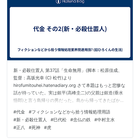
新・必殺仕置人 第37話「生命無用」(脚本：松原佳成、
監督：高坂光幸 (C) 松竹)より
hirofumitouhei.hatenadiary.org さて本題はもっと悲惨な
話が待っていた。実は銀平(高峰圭二)の父親は銀造(垂水
悟郎)と言う島帰りの男だった。島から帰ってきたばかり
だったが銀平が悪事に手を染めているのに苦しみ、銀平
#
代金
#
フィクションなどから拾う情報処理用語
に色々と忠告してはいたのだが、銀平は銀造が自分の父
#
新・必殺仕置人
#
巳代松
#
念仏の鉄
#
中村主水
親だとは知らず、更に話の流れから銀造と仲良くなって
#
正八
#
死神
#
虎
いた巳代松の家で、銀造が銀平の父親だと打ち明けても
銀平「一緒に暮らそうだと! これ(右腕に彫られた島帰り