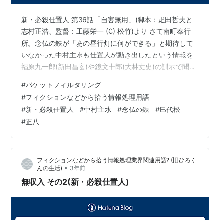
新・必殺仕置人 第36話「自害無用」(脚本：疋田哲夫と
志村正浩、監督：工藤栄一 (C) 松竹)より さて南町奉行
所。念仏の鉄が「あの昼行灯に何ができる」と期待して
いなかった中村主水も仕置人が動き出したという情報を
福原九一郎(新田昌玄)や鏡文十郎(大林丈史)の訓示で聞か
されていた。福原が(あの粂次(伍代参平)と「密通した」
#
パケットフィルタリング
ため)離縁した妻志乃(荒砂ゆき)を狙っているというの
#
フィクションなどから拾う情報処理用語
だ。否応なく、昼夜を分たず下谷にある志乃の屋敷を南
#
新・必殺仕置人
#
中村主水
#
念仏の鉄
#
巳代松
町奉行所同心が見張ることになったのである。 さて志乃
#
正八
は書状を認めた。鏡と福原の密談を聞き、「不義密通」
が仕置人を捉えるための罠だと聞いてしまったからであ
る。そして出かけるのを中…
フィクションなどから拾う情報処理業界関連用語? (旧ひろく
•
んの生活)
3年前
無収入 その2(新・必殺仕置人)