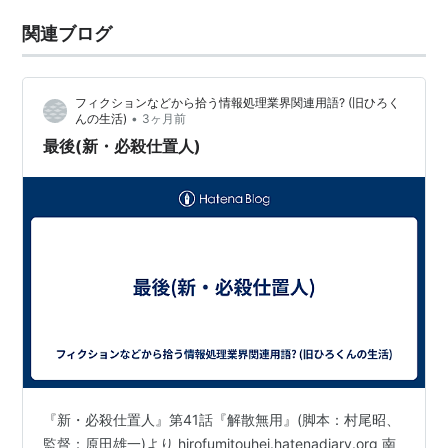
関連ブログ
フィクションなどから拾う情報処理業界関連用語? (旧ひろく
•
んの生活)
3ヶ月前
最後(新・必殺仕置人)
『新・必殺仕置人』第41話『解散無用』(脚本：村尾昭、
監督：原田雄一)より hirofumitouhei.hatenadiary.org 南