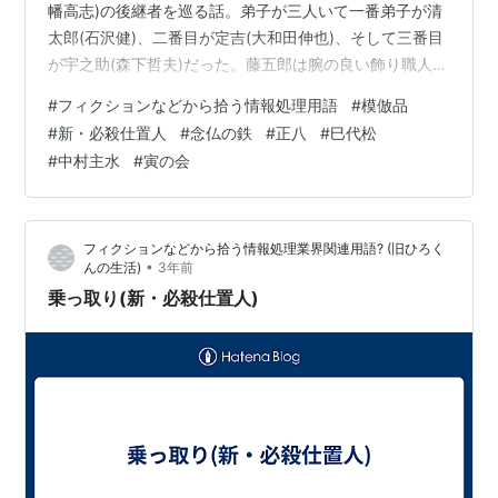
幡高志)の後継者を巡る話。弟子が三人いて一番弟子が清
太郎(石沢健)、二番目が定吉(大和田伸也)、そして三番目
が宇之助(森下哲夫)だった。藤五郎は腕の良い飾り職人で
藤五郎作の簪は高値で売れていた。藤五郎が指名したの
#
フィクションなどから拾う情報処理用語
#
模倣品
は一番弟子の清太郎だったのだが、藤五郎の娘のおくみ
#
新・必殺仕置人
#
念仏の鉄
#
正八
#
巳代松
(村地弘美)は定吉と恋仲だった。その矢先に清太郎が何者
#
中村主水
#
寅の会
かの手によって殺され、定吉が蝮の久蔵(八名信夫)という
岡っ引に容疑者として捕まってしまった。実は犯行自体
は宇之助の仕業だったが宇之助は久蔵とグルで更には藤
フィクションなどから拾う情報処理業界関連用語? (旧ひろく
五郎をも殺してし…
•
んの生活)
3年前
乗っ取り(新・必殺仕置人)