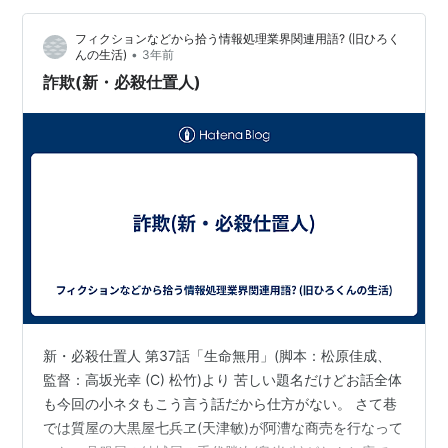
の印の刺青)と一緒にか!」 と罵倒する始末。銀平は聞く
フィクションなどから拾う情報処理業界関連用語? (旧ひろく
耳を持たな…
•
んの生活)
3年前
詐欺(新・必殺仕置人)
新・必殺仕置人 第37話「生命無用」(脚本：松原佳成、
監督：高坂光幸 (C) 松竹)より 苦しい題名だけどお話全体
も今回の小ネタもこう言う話だから仕方がない。 さて巷
では質屋の大黒屋七兵ヱ(天津敏)が阿漕な商売を行なって