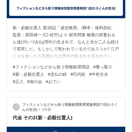
新・必殺仕置人 第38話「迷信無用」(脚本：保利吉紀、
監督：原田雄一 (C) 松竹)より 材木問屋 檜屋の若妻おも
ん(鮎川いづみ)は丙午の生まれで、なんと夫が二人も続け
て変死した。もしかして呪われているのであろうか? 江戸
に火を放った八百屋お七は丙午の生まれと言われていた
こともあり、丙午の女は夫を食い殺すと言う迷信もあっ
#
フィクションなどから拾う情報処理用語
#
乗っ取り
た。 さて寅の会。挙句は次の通り。 吉蔵「檜屋にゆらめ
#
新・必殺仕置人
#
念仏の鉄
#
巳代松
#
中村主水
く怪し火おかつかなあ虎漫筆」 頼み料は二十両だったが
#
正八
#
寅の会
#
おてい
念仏の鉄が十両で競り落とした。 さて調査が進んでおも
んの夫の連続変死はおもんの父の後妻のおかつ(森秋子)が
番頭の久蔵(島田順司)と手代の定吉(石田信之)と組んで行
フィクションなどから拾う情報処理業界関連用語? (旧ひろく
なった犯行…
•
んの生活)
3年前
代金 その2(新・必殺仕置人)