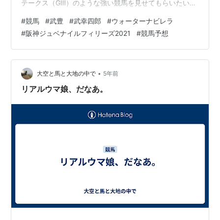
テークス（GⅢ）のような強い競馬を見せてもらいたいで
す。 2021阪神ジュベナイルフィリーズ ウォーターナビ
#
競馬
#
武豊
#
武幸四郎
#
ウォーターナビレラ
レラの応援馬券（複勝も買ったんですが、ネット経由な
#
阪神ジュベナイルフィリーズ2021
#
競馬予想
ので、応援馬券印刷になりませんでしたｗ） ちなみに複
勝の方はこちら。 このカンテレさんの動画を見てハッと
したんですが、武豊ジョッキーが意外にもここ最近GⅠを
勝ててないんですね。今年は骨折もあったのでその影響
•
大空と馬と大地の中で
5年前
も大きそうですが、確か…
リアルウマ娘、だなあ。