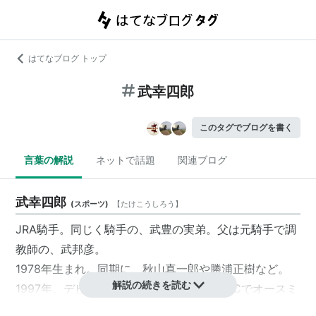
はてなブログ トップ
武幸四郎
このタグでブログを書く
言葉の解説
ネットで話題
関連ブログ
武幸四郎
(
スポーツ
)
【
たけこうしろう
】
JRA騎手。同じく騎手の、武豊の実弟。父は元騎手で調
教師の、武邦彦。
1978年生まれ。同期に、秋山真一郎や勝浦正樹など。
解説の続きを読む
1997年、デビュー二日目にしてマイラーズCでオースミ
タイクーンに騎乗し、初勝利。初勝利が初重賞制覇とい