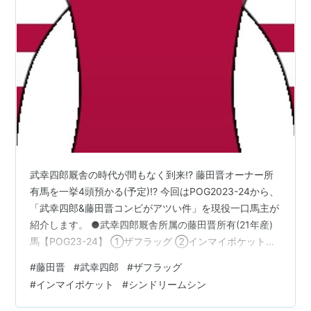
武幸四郎厩舎の時代が間もなく到来!? 藤田晋オーナー所
有馬を一挙4頭預かる(予定)!? 今回はPOG2023-24から、
「武幸四郎&藤田晋コンビがアツい件」を現役一口馬主が
紹介します。 ●武幸四郎厩舎所属の藤田晋所有(21年産)
馬【POG23-24】 ①ザフラッグ ②インマイポケット
③シンドリームシン ④ドラムライム ●武幸四郎厩舎所
#
藤田晋
#
武幸四郎
#
ザフラッグ
属の藤田晋所有馬 ●コメント ●武幸四郎厩舎所属の藤田
#
インマイポケット
#
シンドリームシン
晋所有(21年産)馬【POG23-24】 ①ザフラッグ 性別:牡
生年月日:2021年2月1日 父:ハーツクライ 母:スパニッシュ