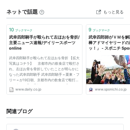
クイーン →アメリカンオークス 母父:Tribal Rule 生産者:
ネットで話題
もっと見る
追分ファ…
10
9
ブックマーク
ブックマーク
武幸四郎騎手が殴られて左ほおを骨折/
武幸四郎師がＶＭを解説
主要ニュース速報/デイリースポーツ
棒アドマイヤリードの
online
ッ！」 - スポニチ Sponi
ャンブル
武幸四郎騎手が殴られて左ほおを骨折 【拡大
写真はコチラ】 京都市内の飲食店で殴打さ
れ、左ほお骨を骨折していたことが明らかに
なった武幸四郎騎手 武幸四郎騎手＝栗東・フ
リー＝が19日朝、京都市内の飲食店で殴打さ
れ、左ほお骨を骨折していたことが明らかに
www.daily.co.jp
www.sponichi.co.jp
なった。既に警察に被害届を提出してい
る。 20、21日は小...
関連ブログ