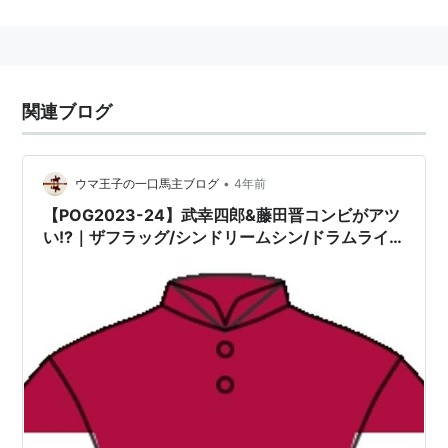
う派手なデビューを飾り、また、その年のJRA賞（最多
勝利新人騎手）を獲得。期待される若手の一人だが、何
となく“一発あける”イメージが強い。しかし最近は一皮
剥けてきた感もあり。
関連ブログ
2000年の秋華賞、ティコティコタックで初G1獲得。
騎手としてはかなり長身の、身長１７３ｃｍ。
また、騎手界における合コンの帝王として名を馳せる。
•
ウマ王子の一口馬主ブログ
4年前
【POG2023-24】武幸四郎&藤田晋コンビがアツ
い!?｜ザフラッグ/シンドリームシン/ドラムライ
ム