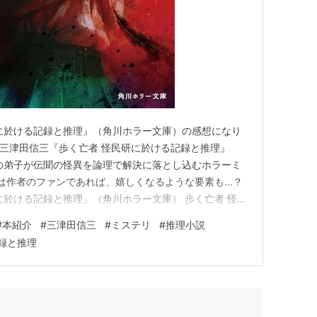
に於ける記録と推理』（角川ホラー文庫）の感想になり
 三津田信三『歩く亡者 怪民研に於ける記録と推理』
の弟子が伝聞の怪異を論理で解決に落とし込むホラーミ
は作者のファンであれば、嬉しくなるような要素も...？
に於ける記録と推理』（角川ホラー文庫） 歩く亡者 怪民
文庫) 作者:三津田 信三 KADOKAWA Amazon 刀城言
#
本紹介
#
三津田信三
#
ミステリ
#
推理小説
解決に落とし込むホラーミステリ あらすじ 見れば見る
録と推理