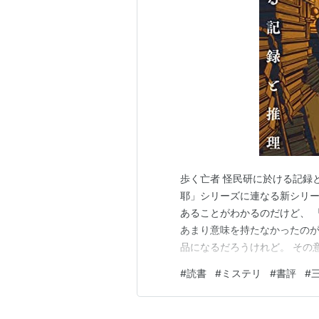
歩く亡者 怪民研に於ける記録と推
耶」シリーズに連なる新シリー
あることがわかるのだけど、 
あまり意味を持たなかったのが
品になるだろうけれど。 その
城言耶自身でも全く問題無いよ
#
読書
#
ミステリ
#
書評
#
けるかなぁ。 ミステリとして
も、ベストと次点を選ぶならば