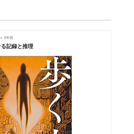
•
3年前
ける記録と推理