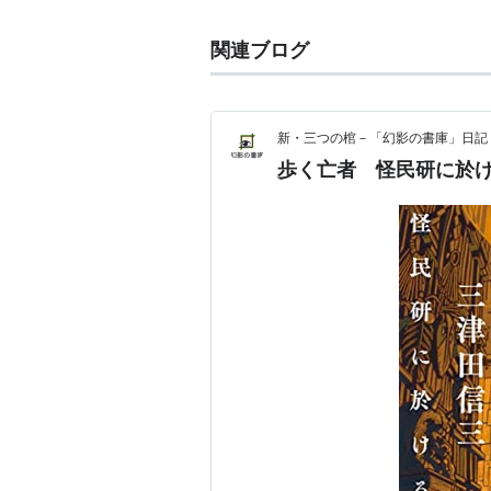
関連ブログ
新・三つの棺－「幻影の書庫」日記
歩く亡者 怪民研に於