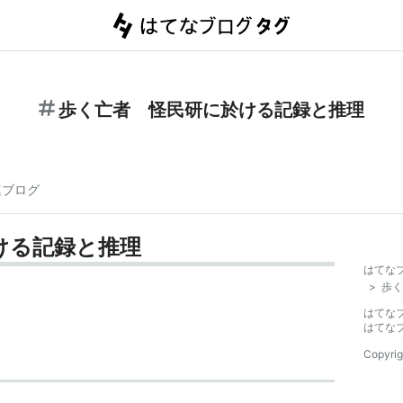
歩く亡者 怪民研に於ける記録と推理
連ブログ
ける記録と推理
はてな
>
歩く
はてな
はてな
Copyrig