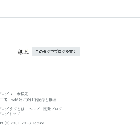
このタグでブログを書く
ブログ
>
未指定
亡者 怪民研に於ける記録と推理
ブログ タグとは
ヘルプ
開発ブログ
ブログトップ
ht (C) 2001-
2026
Hatena.