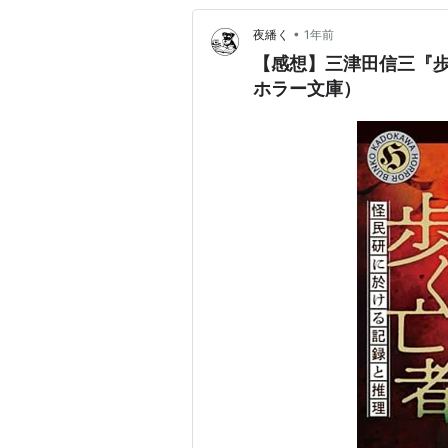
•
夜繙く
1年前
【感想】三津田信三『歩
ホラー文庫）