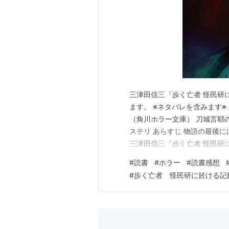
三津田信三『歩く亡者 怪民研
ます。 ※ネタバレを含みます※
（角川ホラー文庫） 刀城言耶
ステリ あらすじ 物語の最後に
三津田信三『歩く亡者 怪民研
研に於ける記録と推理 (角川ホラー
#
読書
#
ホラー
#
読書感想
耶の弟子が伝聞の怪異を論理で
#
歩く亡者 怪民研に於ける記
ほど何処か可怪し…