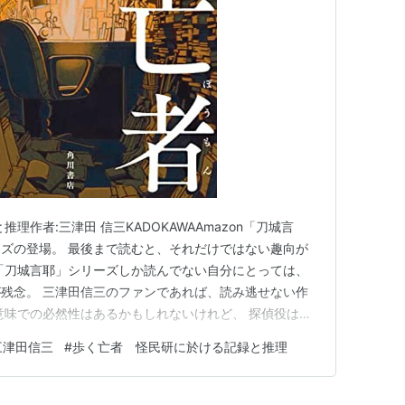
理作者:三津田 信三KADOKAWAAmazon「刀城言
ズの登場。 最後まで読むと、それだけではない趣向が
「刀城言耶」シリーズしか読んでない自分にとっては、
残念。 三津田信三のファンであれば、読み逃せない作
意味での必然性はあるかもしれないけれど、 探偵役は刀
うに思われるので、 新シリーズとしての新規性には欠
三津田信三
#
歩く亡者 怪民研に於ける記録と推理
は、全体的にバカトリックのオンパレード。 その意味で
、第一話と…