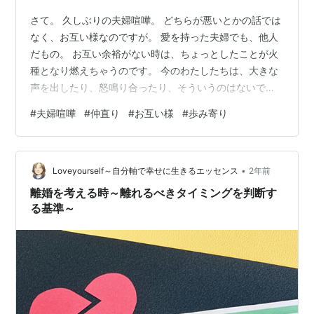
さて。 久しぶりの夫婦喧嘩。 どちらが悪いとかの話では
なく、お互い様なのですが。 愛を持った夫婦でも、他人
だもの。 お互い余裕がない時は、ちょっとしたことが火
種となり燃えちゃうのです。 今のわたしたちは、大きな
声を出したり、怒鳴り合ったり、そういうのはないです
が、淡々といつもより冷たいトーンで、イライラしてる
#
夫婦喧嘩
#
仲直り
#
お互い様
#
歩み寄り
のがわかる程度の言い方で、思ってることを言う。 で
も、思いそのままをぶつけるとまた被害が大きくなるの
で、加減を見ながら多少言葉を選びつつ、まだちょっと
•
残ってるお互いのイライラを燃やして、最後には一応鎮
Loveyourself～自分軸で幸せに生きるエッセンス
2年前
火を目指して、各々でのセルフ消火に２−３日を要する。
離婚を考える時～離れるべきタイミングを判断す
そんなパターン。 でもさ、夫婦も長く…
る基準～