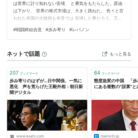
は世界に計り知れない安堵、 と勇気をもたらした。原油
は下がり、 世界の株式市場は、大きく跳ねた。 色々と言
われた米国の大統領も本音では 安堵した事だろう。又イ
ランも、トランプ大統領の合意の すり合わせ問題の歩み
#
戦闘終結合意
#
歩み寄り
#
レバノン
寄りは、少なくとも 核問題を除いては、戦闘の終結に賛
同 したのであろう。一時期は、破談ともなる雲行であっ
た。 イスラエルの度重なる憎悪のような攻撃が 隣国のレ
ネットで話題
もっと見る
バノンに向けてたびたび実行 されていたからである。こ
の攻撃はイランにとっては、中止が絶対 の合意の条件で
あった。 それだけイラン…
207
84
ブックマーク
ブックマーク
歩み寄りのはずが…日中関係、一気に
態度急変の中国 「歩
悪化 声を荒らげた王毅外相：朝日新
にある複数の"誤算"とは
聞デジタル
www.asahi.com
mainichi.jp