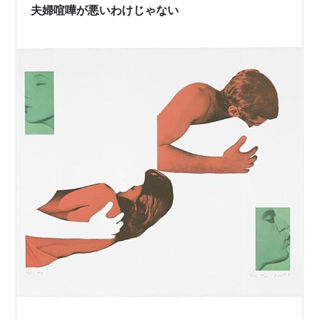
ぶりに話した。 当時彼は…
夫婦喧嘩が悪いわけじゃない