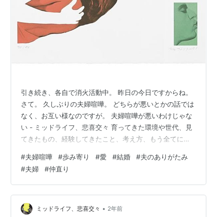
引き続き、各自で消火活動中。 昨日の今日ですからね。
さて。 久しぶりの夫婦喧嘩。 どちらが悪いとかの話では
なく、お互い様なのですが。 夫婦喧嘩が悪いわけじゃな
い - ミッドライフ、悲喜交々 育ってきた環境や世代、見
てきたもの、経験してきたこと、考え方、もう全てにお
いて違うんだもの。 その中で、好きなものが同じだった
#
夫婦喧嘩
#
歩み寄り
#
愛
#
結婚
#
夫のありがたみ
り、価値観が似ていたり、一緒にいて落ち着く空気を持
#
夫婦
#
仲直り
っていたり。 でも違うことの方が多くて当たり前なの。
言葉の通じる外国人同士の共同生活なんだこれは、歩み
寄り、歩み寄るしかない。 と言い聞かせる。 先日、わた
しが音楽活動をしていた頃を知っている古い友人と久し
•
ミッドライフ、悲喜交々
2年前