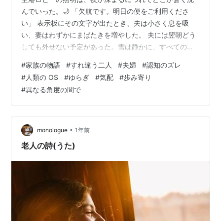
んでいった。🌙 「欠航です。明日の便をご利用くださ
い」 表示板にその文字が出たとき、夫は小さく息を吸
い、妻はわずかにまばたきを増やした。 夫には翌朝どう
しても外せない予定があった。雪は静かに、すべての段
取りを覆していく。❄️ 夫はスマートフォンを開き、新幹
#
家族の物語
#
すれ違う二人
#
夫婦
#
認知のズレ
線や乗り継ぎルートを慣れた指で素早く探し始めた。
#
人類の OS
#
ゆらぎ
#
気配
#
歩み寄り
「このルートなら、間に合うかもしれない」 低く抑えた
#
異なる角度の間で
声が落ちる。 妻はその横にそっと寄り、画面をのぞき込
むようにして思いついた案を柔らかく口にした。 「ね
え、こういう行き方もあるんじゃない？」 夫を助けたい
気持ちがそのまま形になった提案だった。…
•
monologue
1年前
老人の詩(うた)