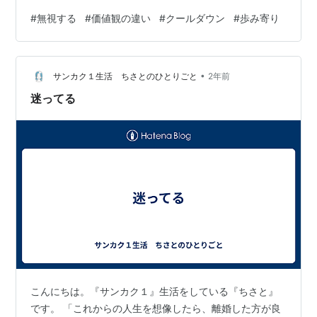
していきましょうね！ それでは、本日のテーマです。
#
無視する
#
価値観の違い
#
クールダウン
#
歩み寄り
「無視をする夫や妻の心理と対処方法」 付き合ったばか
りのカップルでも、長年連れ添っている夫婦でも、 相手
に無視をされるというのは気分が良いものではありませ
•
んよね。 今日は、そんな時の相手の心理状態やその対処
サンカク１生活 ちさとのひとりごと
2年前
方法についてお話しをしていきます。 無視をされるのが
迷ってる
嫌なのはあなたが無視をできない人…
こんにちは。『サンカク１』生活をしている『ちさと』
です。 「これからの人生を想像したら、離婚した方が良