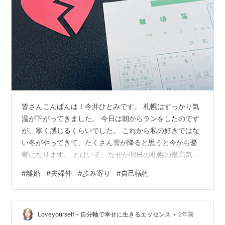
皆さんこんばんは！今井ひとみです。 札幌はすっかり気
温が下がってきました。 今日は朝からランをしたのです
が、寒く感じるくらいでした。 これから私の好きではな
い冬がやってきて、たくさん雪が降ると思うと今から憂
鬱になります。 とはいえ、なぜか明日の札幌の最高気温
予想は３０度（笑） 季節の変わり目は風邪を引きやすく
#
離婚
#
夫婦仲
#
歩み寄り
#
自己犠牲
なりますので、 皆さんもくれぐれもご注意くださいね！
それでは、今日のテーマはこちらです。 「離婚を考える
時～離れるべきタイミングを判断する基準～」 夫や妻と
•
離婚するべきタイミングというのはどういう時なのかと
Loveyourself～自分軸で幸せに生きるエッセンス
2年前