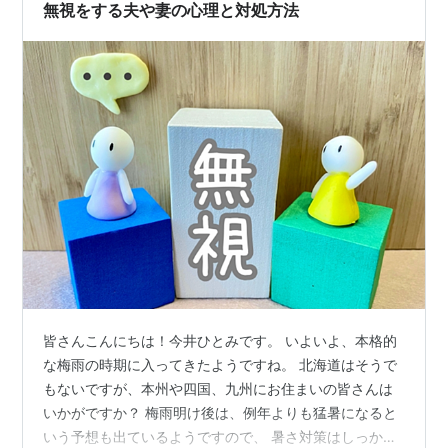
いうお話をさせていただきます。 こちらのブログもあわ
無視をする夫や妻の心理と対処方法
せてご覧ください。 selfl…
皆さんこんにちは！今井ひとみです。 いよいよ、本格的
な梅雨の時期に入ってきたようですね。 北海道はそうで
もないですが、本州や四国、九州にお住まいの皆さんは
いかがですか？ 梅雨明け後は、例年よりも猛暑になると
いう予想も出ているようですので、 暑さ対策はしっかり