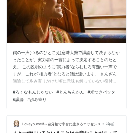
鶴の一声(つるのひとこえ)意味大勢で議論して決まらなか
ったことが、実力者の一言によって決定することのたと
え。 この説明のように”実力者”ならむしろ有難い一声で
すが、これが”権力者”となると話は違います。 さんざん
議論して歩み寄りかけた頃に意味も解っていない役付き
がのこのこ出てきて、何か言わないと恰好が付かないと
#
ろくなもんじゃない
#
とんちんかん
#
米つきバッタ
いう理由だけで独特な、と言えば聞こえはいいけれどつ
#
議論
#
歩み寄り
まりは馬鹿らしくて話題にも上らなかったとんちんかん
な、提案という名の命令を下して、追従する米つきバッ
タに褒めちぎられて、結局、会議などない方がマシだっ
た結論に達する、、 そんな一声も”鶴の一声”と呼ばれて
•
Loveyourself～自分軸で幸せに生きるエッセンス
2年前
いますからろくなもんじゃないですね