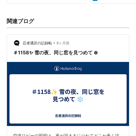
関連ブログ
•
忍者通訳の記録帖
8ヶ月前
＃1158✨ 雪の夜、同じ窓を見つめて ❄️
空港ロビーの照明は、夜が深まるにつれてどこか蒼く沈