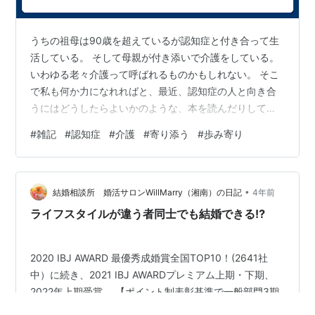
うちの祖母は90歳を超えているが認知症と付き合って生
活している。 そして母親が付き添いで介護をしている。
いわゆる老々介護って呼ばれるものかもしれない。 そこ
で私も何か力になれればと、最近、認知症の人と向き合
うにはどうしたらよいかのような、本を読んだりしてい
る。 そこで得たことは、やはり認知症の方は物事を忘れ
#
雑記
#
認知症
#
介護
#
寄り添う
#
歩み寄り
てしまうということなどに対して、不安を抱えている。
介助者の方から、「さっきも言ったよね？」的なことを
言われないように、必死で言われたことを覚えておこう
•
と何度も何度も頭に繰り返して記憶しておこうと、かな
結婚相談所 婚活サロンWillMarry（湘南）の日記
4年前
りの努力をしているというのである。 つまり認知症があ
ライフスタイルが違う者同士でも結婚できる⁉
ろうと、人に迷惑をかけたくないという…