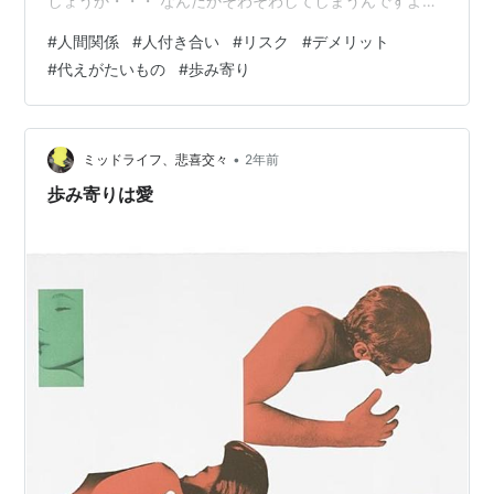
しょうか・・・ なんだかそわそわしてしまうんですよ
ね。 そう言っていながらも、あっという間に大晦日を迎
#
人間関係
#
人付き合い
#
リスク
#
デメリット
えて、新年を迎えることになりますので、慌ただしい毎
#
代えがたいもの
#
歩み寄り
日が続いていますが、今日で仕事納めでもあります！ 幸
い私を含めて家族全員が元気な状態ですので、それが何
よりも嬉しいことです！ 健康が何よりも１番ですね！ そ
れでは、今日のテーマはこちらです。 「人と一緒にいる
•
ミッドライフ、悲喜交々
2年前
ということは大変なことがあって当…
歩み寄りは愛