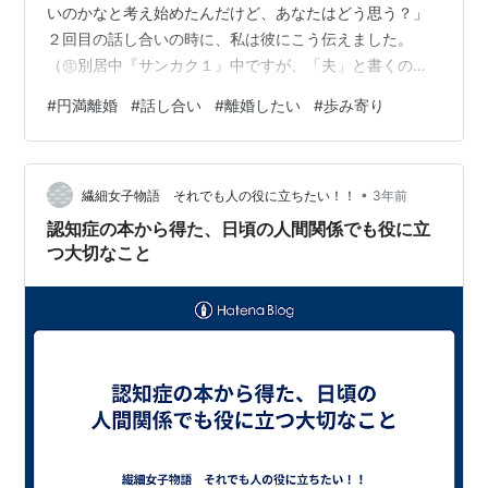
いのかなと考え始めたんだけど、あなたはどう思う？」
２回目の話し合いの時に、私は彼にこう伝えました。
（㊟別居中『サンカク１』中ですが、「夫」と書くのが
気持ち的につらくなってきたので、今後、「彼」とさせ
#
円満離婚
#
話し合い
#
離婚したい
#
歩み寄り
ていただきます。） 「ちょっと聞いてみるんだけ
ど・・・。」と、最初に彼に話を持ち掛ける前から、
『離婚する』と私の気持ちは決まっていました。 しか
•
し、いきなり「離婚したい」と直球を投げては、相手の
繊細女子物語 それでも人の役に立ちたい！！
3年前
怒りを買うだけです。 考え始めただけでまだ決めてな
認知症の本から得た、日頃の人間関係でも役に立
い、迷っている、あなたの考えが聞きたいの・・・。
つ大切なこと
私…