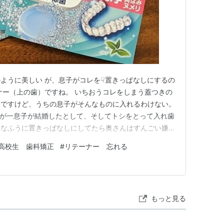
ように美しい が、息子がコレを☟置きっぱなしにするの
ナー（上の歯）ですね。 いちおうコレをしまう蓋つきの
んですけど、うちの息子がそんなものに入れるわけない。
com もし万が一息子が結婚したとして、そしてトシをとって入れ歯
んなふうに置きっぱなしにしてたら奥さんはすんごい嫌だ
包んで、一見鼻でもかんだ後のようにしている 捨てよう
高校生 歯科矯正
#
リテーナー 忘れる
が付きます。 うあ～ぁ！！（なんか嫌だ！）そのうち
もっと見る