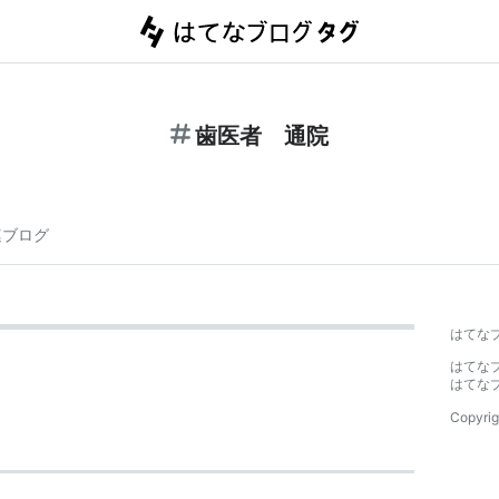
歯医者 通院
連ブログ
はてな
はてな
はてな
Copyrig