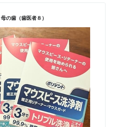
と母の歯（歯医者８）