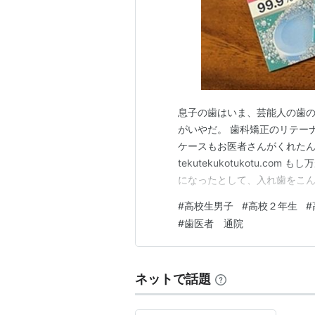
息子の歯はいま、芸能人の歯の
がいやだ。 歯科矯正のリテー
ケースもお医者さんがくれた
tekutekukotukotu.
になったとして、入れ歯をこ
ろうなと思う。 ティッシュに
#
高校生男子
#
高校２年生
#
として掴んでみて、はじめて気
#
歯医者 通院
握りつぶしてしまいそう。（…
ネットで話題