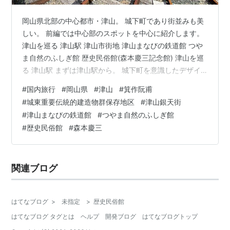
岡山県北部の中心都市・津山。 城下町であり街並みも美
しい。 前編では中心部のスポットを中心に紹介します。
津山を巡る 津山駅 津山市街地 津山まなびの鉄道館 つや
ま自然のふしぎ館 歴史民俗館(森本慶三記念館) 津山を巡
る 津山駅 まずは津山駅から。 城下町を意識したデザイ
ンだ。 駅前は整備されていてとても綺麗。 こちらは「箕
#
国内旅行
#
岡山県
#
津山
#
箕作阮甫
作阮甫(みつくりげんぽ)」という作家の像で、日本に「ペ
#
城東重要伝統的建造物群保存地区
#
津山銀天街
リー」が来航したときにアメリカ大統領の国書を翻訳し
#
津山まなびの鉄道館
#
つやま自然のふしぎ館
た人物らしい。 後ろには蒸気機関車「C11-80号」が展示
#
歴史民俗館
#
森本慶三
されていた。 駅の構内へ。 天井の大きな鶴の絵が印象に
残っている。 このレトロな駅舎も良かったのだが、2024
年…
関連ブログ
はてなブログ
>
未指定
>
歴史民俗館
はてなブログ タグとは
ヘルプ
開発ブログ
はてなブログトップ