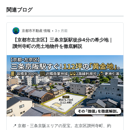
関連ブログ
•
京都市不動産 情報
3ヶ月前
【京都市左京区】三条京阪駅徒歩4分の希少地｜
讃州寺町の売土地物件を徹底解説
📍 京都・三条京阪エリアの至宝。左京区讃州寺町、約