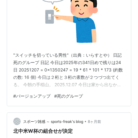
"スイッチを切っている男性"（出典：いらすとや） 日記
死のグループ 日記 今日は2025年の341日めで残りは24
日 20251207 = 0x1350247 = 19 * 61 * 101 * 173 (約数
の数: 16 個) 今日は２桁と３桁の素数が２つづつ出てく
る。 今朝の手稲山。 2025.12.07 今日は家から出なかっ
た。午前中のうちに Switch2 のセットアップをした。最
#
バージョンアップ
#
死のグループ
初の方で本体のバージョンアップが発生し、その間にい
くつかの説明を経て今使ってる Switch からのデータ移行
となった。移行元の白 Switch も久しぶりの起動だったの
•
でこちらも本体のバージョンアップが必…
スポーツ雑感 ～ sports-freak's blog
8ヶ月前
北中米W杯の組合せが決定