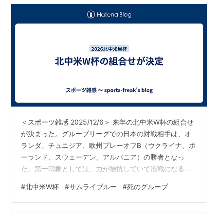
＜スポーツ雑感 2025/12/6＞ 来年の北中米W杯の組合せ
が決まった。グループリーグでの日本の対戦相手は、オ
ランダ、チュニジア、欧州プレーオフB（ウクライナ、ポ
ーランド、スウェーデン、アルバニア）の勝者となっ
た。第一印象としては、力が拮抗していて混戦になるの
ではないか。そのうえで、日本の首位通過も十分あるだ
#
北中米W杯
#
サムライブルー
#
死のグループ
ろう。欧州代表の試合日程が立て込んでいるため、親善
試合で顔をあわせることがほとんどない欧州の2チームと
の対戦が、特に楽しみだ。