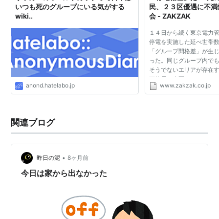
いつも死のグループにいる気がする
民、２３区優遇に不満爆
wiki..
会 - ZAKZAK
１４日から続く東京電力
停電を実施した延べ世帯
「グループ間格差」が生
った。同じグループ内で
そうでないエリアが存在
画停電は今夏だけでなく
anond.hatelabo.jp
www.zakzak.co.jp
見込みとあって、電力需
朝夕に毎日停電とな...
関連ブログ
•
昨日の泥
8ヶ月前
今日は家から出なかった