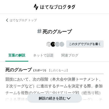
はてなブログ トップ
死のグループ
このタグでブログを書く
言葉の解説
ネットで話題
関連ブログ
死のグループ
(
スポーツ
)
【
しのぐるーぷ
】
競技において、次の段階（本大会や決勝トーナメント、
２次リーグなど）に進出するチームを決定する際、参加
チームを複数のグループに分けてリーグ戦（総当り戦）
解説の続きを読む
による選抜を行う場合がある（→
グループリーグ
）。そ
のリーグ戦のグループ分けにあたっては、ある程度チー