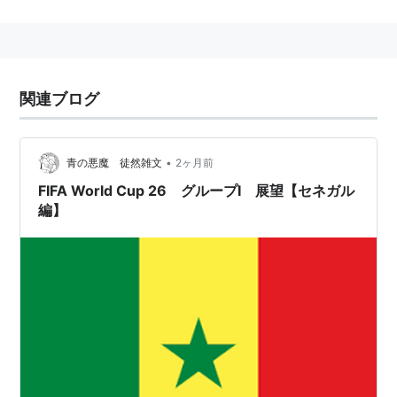
ムの強弱が勘案されるものの強豪チームが集中してしま
い、どのチームにとっても勝ち抜けることが困難そうに
見えるグループができることがある。そのようなグルー
プをさしてこう呼ぶ。「死の組」とも。
関連ブログ
特にサッカーでよく聞かれる。
2002年ワールドカップ「グループF」（スウェーデン、
•
青の悪魔 徒然雑文
2ヶ月前
イングランド、アルゼンチン、ナイジェリア）がその代
FIFA World Cup 26 グループI 展望【セネガル
表例。
編】