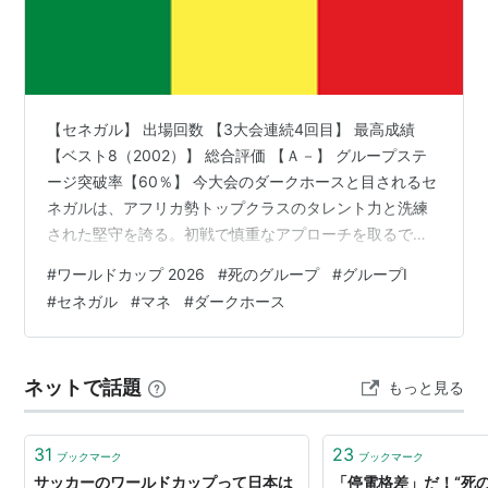
【セネガル】 出場回数 【3大会連続4回目】 最高成績
【ベスト8（2002）】 総合評価 【Ａ－】 グループステ
ージ突破率【60％】 今大会のダークホースと目されるセ
ネガルは、アフリカ勢トップクラスのタレント力と洗練
された堅守を誇る。初戦で慎重なアプローチを取るであ
ろうフランスから勝ち点を奪うことができれば、決勝ト
#
ワールドカップ 2026
#
死のグループ
#
グループI
ーナメント進出は一気に現実味を帯びてくる。この「死
#
セネガル
#
マネ
#
ダークホース
のグループ」さえ突破できれば、悲願のベスト8超えはも
ちろん、アフリカ勢初となる世界の頂点という偉業すら
狙えるポテンシャルを秘めている。大会のダークホース
ネットで話題
もっと見る
同士であるノルウェーとの対戦は死闘の予感が漂ってい
る。 写真:Getty Ima…
31
23
ブックマーク
ブックマーク
サッカーのワールドカップって日本は
「停電格差」だ！“死