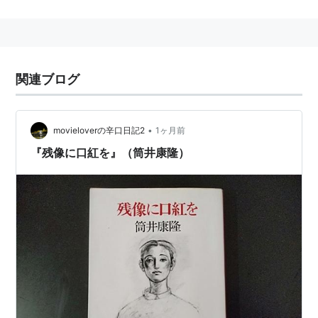
残像に口紅を (中公文庫)
作者:
筒井康隆
出版社/メーカー:
中央公論新社
発売日:
1995/04/18
メディア:
文庫
関連ブログ
購入
: 5人
クリック
: 48回
この商品を含むブログ (92件) を見る
•
movieloverの辛口日記2
1ヶ月前
『残像に口紅を』（筒井康隆）