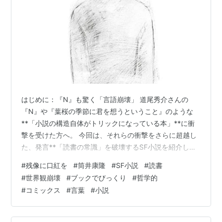
はじめに：『N』も驚く「言語崩壊」 道尾秀介さんの
『N』や『葉桜の季節に君を想うということ』のような
**「小説の構造自体がトリックになっている本」**に衝
撃を受けた方へ。 今回は、それらの衝撃をさらに超越し
た、発言**「読書の常識」を破壊するSF小説を紹介しま
す。それが、筒井康隆さんの実験的な傑作『残像に口紅
#
残像に口紅を
#
筒井康隆
#
SF小説
#
読書
を』**です。 これは、全くの物語ではありません。読者
#
世界観崩壊
#
ブックでびっくり
#
哲学的
自身が日本語の崩壊を体験する、唯一無二のフィクショ
#
コミックス
#
言葉
#
小説
ンなのです。 🤯 小説から「あ」の文字が消えていく こ
の物語は、ごく普通の小説として始まります。ところ
が、やがて、主人公の周りから、特定の**「一音（一文