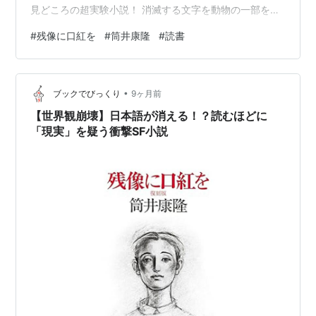
見どころの超実験小説！ 消滅する文字を動物の一部を使
って表現している挿絵がとても良い！ 頁が進むにつれて
#
残像に口紅を
#
筒井康隆
#
読書
使える言葉が減って行くのに、普通に文学作品になって
いることに驚く。どうやって使用文字制限をクリアーし
たのだろう？不思議だ。 終盤は筒井康隆らしい韻を踏ん
•
だリズムが気持ち良い（笑）。
ブックでびっくり
9ヶ月前
【世界観崩壊】日本語が消える！？読むほどに
「現実」を疑う衝撃SF小説