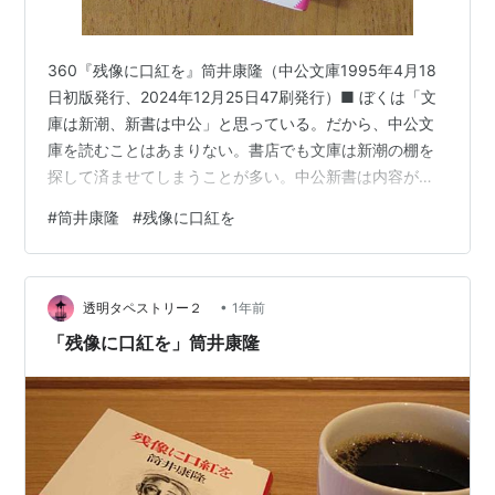
360『残像に口紅を』筒井康隆（中公文庫1995年4月18
日初版発行、2024年12月25日47刷発行）■ ぼくは「文
庫は新潮、新書は中公」と思っている。だから、中公文
庫を読むことはあまりない。書店でも文庫は新潮の棚を
探して済ませてしまうことが多い。中公新書は内容が濃
い。だが、自室の書棚に出版社別に並べた新書を見る
#
筒井康隆
#
残像に口紅を
と、ちくま新書が多い。読んでみたいと思わせるタイト
ルはちくま新書に多く、中公新書のタイトルは硬い。
「文庫は新潮、新書は中公・ちくま」と改めるべきかも
•
しれない。文庫は新潮なのに、新潮の新書はあまり読ん
透明タペストリー２
1年前
だことがなく、書棚を見ても新潮新書は『バカの壁』養
「残像に口紅を」筒井康隆
老孟司、『日本辺境論』内田 樹、『生…