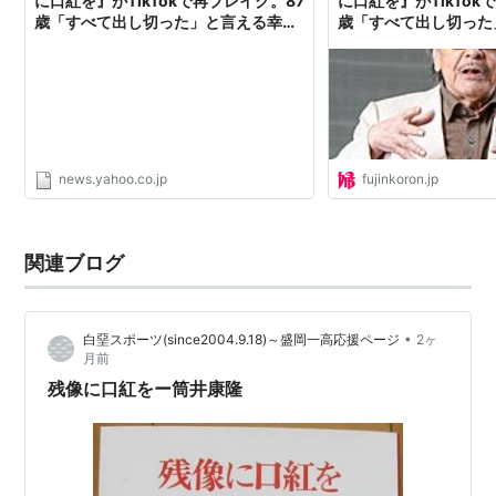
に口紅を』がTikTokで再ブレイク。87
に口紅を』がTikTok
歳「すべて出し切った」と言える幸せ
歳「すべて出し切った
（婦人公論.jp） - Yahoo!ニュース
30年経っても色褪せ
とは｜教養｜婦人公論.
news.yahoo.co.jp
fujinkoron.jp
関連ブログ
•
白堊スポーツ(since2004.9.18)～盛岡一高応援ページ
2ヶ
月前
残像に口紅をー筒井康隆