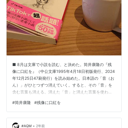
■ 8月は文庫で小説を読む、と決めた。筒井康隆の『残
像に口紅を』（中公文庫1995年4月18日初版発行、2024
年12月25日47刷発行）を読み始めた。日本語の「音（お
ん）」がひとつずつ消えていく。すると、その「音」を
含む言葉も消える。消えた「音」と消えた言葉を使わず
に文章を書かなければならない。その音を含む言葉だけ
#
筒井康隆
#
残像に口紅を
でなく、その名をもつあらゆる存在も消えてしまう。こ
のような大変タイトな条件設定で書かれた小説。筒井康
隆の他にこんなことを試みる作家はいるだろうか。条件
•
の詳細は主人公の作家・佐治勝男と評論家・津田得治の
#AQM
2年前