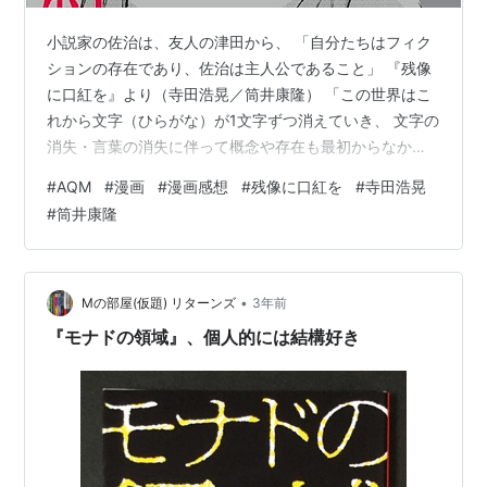
小説家の佐治は、友人の津田から、 「自分たちはフィク
ションの存在であり、佐治は主人公であること」 『残像
に口紅を』より（寺田浩晃／筒井康隆） 「この世界はこ
れから文字（ひらがな）が1文字ずつ消えていき、 文字の
消失・言葉の消失に伴って概念や存在も最初からなかっ
たことになる世界であること」 を告げられる。 佐治の周
#
AQM
#
漫画
#
漫画感想
#
残像に口紅を
#
寺田浩晃
りからは、消えていった文字を含むものが、家族さえも
#
筒井康隆
消えていき、佐治が語る上で使える言葉も少なくなって
いく。 という、不条理SF。 作者自身も、少しずつ使える
文字が減っていく中で物語を進める実験に挑戦してい
る、極めてメタフィクションで実験的な作品。 『残像に
•
Mの部屋(仮題) リターンズ
3年前
口紅を』より（寺田浩晃／筒井康…
『モナドの領域』、個人的には結構好き