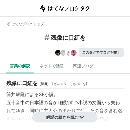
はてなブログ トップ
残像に口紅を
このタグでブログを書く
言葉の解説
ネットで話題
関連ブログ
残像に口紅を
(
読書
)
【
ざんぞうにくちべにを
】
筒井康隆によるSF小説。
五十音中の日本語の音が1種類ずつ小説の文面から失わ
れてゆき、同時に主人公のまわりでは、その音を含む名
解説の続きを読む
をもつあらゆる存在が失われていく実験的な作品。