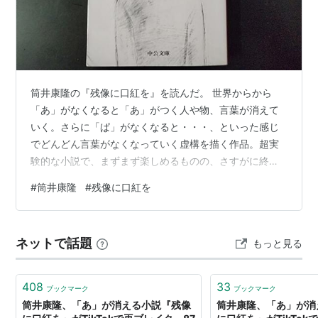
筒井康隆の『残像に口紅を』を読んだ。 世界からから
「あ」がなくなると「あ」がつく人や物、言葉が消えて
いく。さらに「ぱ」がなくなると・・・、といった感じ
でどんどん言葉がなくなっていく虚構を描く作品。超実
験的な小説で、まずまず楽しめるものの、さすがに終盤
はぐだぐだで。 いやー、こんなバカバカしいお話は著者
#
筒井康隆
#
残像に口紅を
ぐらいじゃないと書けないよね。なかなかお目にかかれ
ない作品で、そういう意味では読む価値があるかもしれ
ない。 残像に口紅を （中公文庫） [ 筒井康隆 ]価格：
ネットで話題
もっと見る
990円（税込、送料無料) (2026/6/27時点) 楽天で購入
408
33
ブックマーク
ブックマーク
筒井康隆、「あ」が消える小説『残像
筒井康隆、「あ」が消