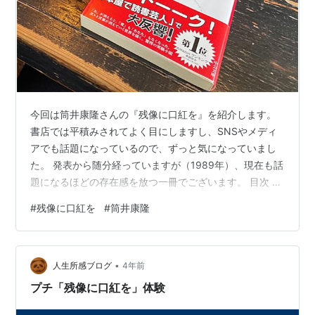
今回は筒井康隆さんの『残像に口紅を』を紹介します。
書店では平積みされてよく目にしますし、SNSやメディ
アでも話題になっているので、ずっと気になっていまし
た。 発表から随分経っていますが（1989年）、現在も話
題になるほどの存在感を放つ一冊でございます。 目次 あ
らすじ 感想 タイトルの「残像に口紅を」とは 最後に リ
#
残像に口紅を
#
筒井康隆
ンク あらすじ ある作家が虚構に身を置いて、ある実験を
する。 その世界では一文字ずつ音（おん）が消え、その
音を含む言葉や物や人も消滅する。 少しずつ言葉が消滅
•
していく世界は、最終的にどうなるのか。 当たり前にあ
人生所感ブログ
4年前
るものが失くなった世界の先を描く実験的小説。 感想 ま
プチ「残像に口紅を」体験
ず、 この試みが…