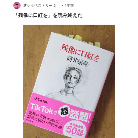
字）」**が失われます。 最初は…
•
透明タペストリー２
1年前
「残像に口紅を」を読み終えた