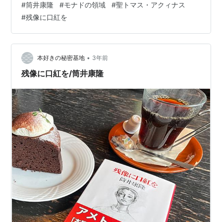
#
筒井康隆
#
モナドの領域
#
聖トマス・アクィナス
うな』という短編集だったと思う。それがおもしろくて
#
残像に口紅を
その後も読み続けている。筒井氏の本は、小説に限らず
エッセイでも記憶に残っているところがあり、結構影響
を受けている。 この本は、最初はバラバラ殺人事件から
はじまる。しかし、推理小説というわけではなく、神の
•
本好きの秘密基地
3年前
ような人物があらわ…
残像に口紅を/筒井康隆