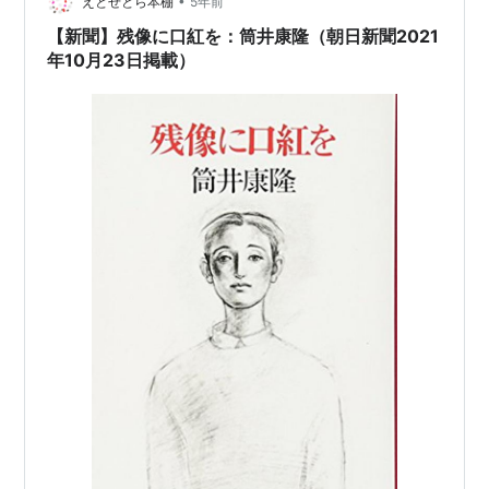
•
い出せなかった。 あー「残像に口紅を」で言葉・ものが
えとせとら本棚
5年前
消える感覚ってこんな感じなのかもって、ちょっとおも
【新聞】残像に口紅を：筒井康隆（朝日新聞2021
しろかった話。
年10月23日掲載）