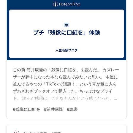
この前 筒井康隆の「残像に口紅を」を読んだ。 カズレー
ザーが夢中になった本なら読んでみたいと思い。 本屋に
並んでるやつの「TikTokで話題！」という帯が気に入ら
ずわざわざブックオフで購入した。ちっぽけなプライ
ド。 読んだ感想は、こんなもんかという感じだった。自
分の感性が乏しいのかも。（TikTok勢の感想も気にな
#
残像に口紅を
#
筒井康隆
#
読書
る） しかしこの前プチ「残像に口紅を」体験した。 よく
歩く散歩道で建物が取り壊しされていていた。いつの間
にか。あれ？ここに何が建ってたんだっけ？って全然思