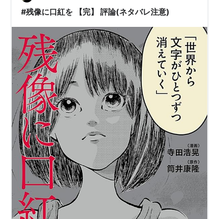
話し合いで決められる（その内容紹介省略）。初めに消
#残像に口紅を 【完】 評論(ネタバレ注意)
えたのは「あ」（写真右）。だから…