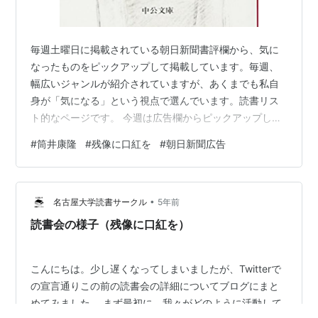
毎週土曜日に掲載されている朝日新聞書評欄から、気に
なったものをピックアップして掲載しています。毎週、
幅広いジャンルが紹介されていますが、あくまでも私自
身が「気になる」という視点で選んでいます。読書リス
ト的なページです。 今週は広告欄からピックアップしま
した。 残像に口紅を：筒井康隆 残像に口紅を (中公文庫)
#
筒井康隆
#
残像に口紅を
#
朝日新聞広告
作者:筒井 康隆 中央公論新社 Amazon いつもまず、書評
欄をザーッと眺めながら、広告欄の新刊で気になるもの
もチェックしているのですが、今回はちょっと懐かしい
•
お名前が！筒井康隆さんだ！ 筒井作品は中学の時に結構
名古屋大学読書サークル
5年前
お世話になったなぁ～なんて思っていたら、こちらの
読書会の様子（残像に口紅を）
本、今、Amazonランキ…