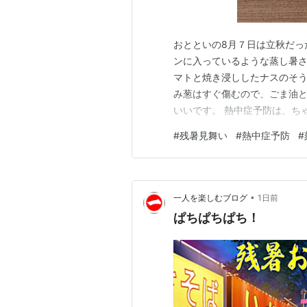
おとといの8月７日は立秋だっ
ンに入っているような蒸し暑さ
マトと焼き浸ししたナスのそう
み葱はすぐ傷むので、ごま油と
いいです。 熱中症予防は、ち
が、最近になって「熱中症予防
#
残暑見舞い
#
熱中症予防
#
からとれる水分は多いし、タ
れ、脱水になりにくい。 とく
•
一人を楽しむブログ
1日前
ぱちぱちぱち！