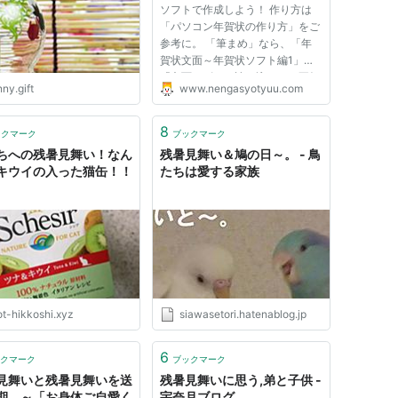
ソフトで作成しよう！ 作り方は
「パソコン年賀状の作り方」をご
参考に。 「筆まめ」なら、「年
賀状文面～年賀状ソフト編1」の
「文面デザイン読み込み」の要領
ny.gift
www.nengasyotyuu.com
で、使用するデザインやイラスト
を「暑中見舞い」「残暑見舞い」
のカテゴリから選びます。基本的
8
ックマーク
ブックマーク
な操作は年賀状の作成と同じで
ちへの残暑見舞い！なん
残暑見舞い＆鳩の日～。 - 鳥
す...
キウイの入った猫缶！！
たちは愛する家族
ot-hikkoshi.xyz
siawasetori.hatenablog.jp
6
クマーク
ブックマーク
見舞いと残暑見舞いを送
残暑見舞いに思う,弟と子供 -
期 ～「お身体ご自愛く
宇奈月ブログ