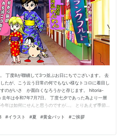
。 丁度8が聯續して3つ並ぶお日にちでございます。 去
ましたが、こう云う日常の何でもない様なトコロに着目し
のがいさゝか面白くなろうかと存じます。 hitoria-
ablog.com 去年は令和7年7月7日。 丁度七夕であった為より一層
今年は如何にせんと思うのですが…。 とりあえず季節
3つ！」 …と有名な的屋の文句がありますが、とりあえ
8
#
イラスト
#
夏
#
黄金バット
#
ご挨拶
する事に致しまして「幸せなら手を叩こう」と云う文言