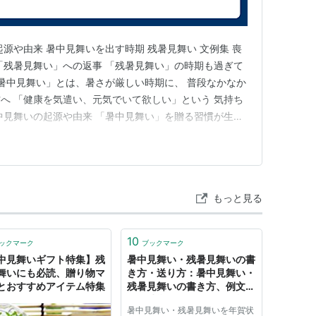
源や由来 暑中見舞いを出す時期 残暑見舞い 文例集 喪
「残暑見舞い」への返事 「残暑見舞い」の時期も過ぎて
「暑中見舞い」とは、暑さが厳しい時期に、 普段なかなか
へ 「健康を気遣い、元気でいて欲しい」という 気持ち
中見舞いの起源や由来 「暑中見舞い」を贈る習慣が生ま
ています。 「お盆」に先祖の霊に供える品を持って 里帰
遠方で訪問出来ないお宅には、 飛脚便を使って贈り物や
後…
もっと見る
10
ックマーク
ブックマーク
中見舞いギフト特集】残
暑中見舞い・残暑見舞いの書
舞いにも必読、贈り物マ
き方・送り方：暑中見舞い・
とおすすめアイテム特集
残暑見舞いの書き方、例文、
送る時期はいつか「年賀状・
暑中見舞い・残暑見舞いを年賀状
暑中見舞いドットコム」