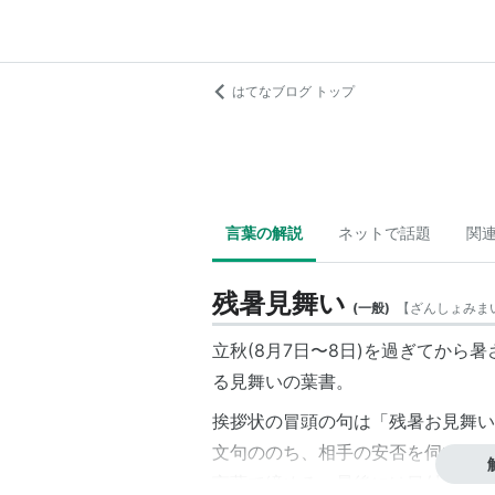
はてなブログ トップ
言葉の解説
ネットで話題
関
残暑見舞い
(
一般
)
【
ざんしょみま
立秋(8月7日〜8日)を過ぎてから
る見舞いの葉書。
挨拶状の冒頭の句は「残暑お見舞い
文句ののち、相手の安否を伺い、次
言葉で締める。最後には日付と差出