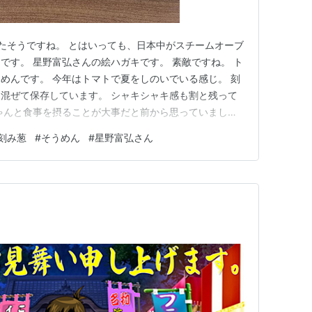
たそうですね。 とはいっても、日本中がスチームオーブ
です。 星野富弘さんの絵ハガキです。 素敵ですね。 ト
めんです。 今年はトマトで夏をしのいでいる感じ。 刻
混ぜて保存しています。 シャキシャキ感も割と残って
ゃんと食事を摂ることが大事だと前から思っていました
は食べ物から」と言われるようになりましたね。 食事
刻み葱
#
そうめん
#
星野富弘さん
ンパク質やミネラルを摂ることで血液の水分保持が保た
に、朝の豆腐の味噌汁…