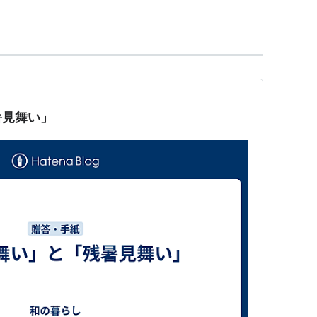
見舞いの書き方・文例、夏のおたより郵便はがき
見舞いドットコム」
暑見舞い」