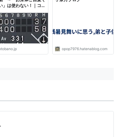
い」は使わない！｜コト
otobano.jp
opop7976.hatenablog.com
す