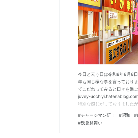
今日と云う日は令和8年8月8日
年も同じ様な事を言っており
てこだわってみると日々を過ごす
juvey-ucchiyi.haten
特別な感じがしておりましたが
の御挨拶をば 「並んだ数字が
#
チャージマン研！
#
昭和
#
ず8と云う訳で「ぱち」と發音
#
残暑見舞い
に行き…