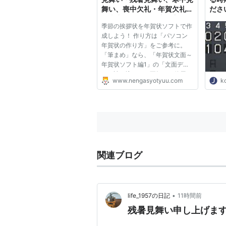
舞い、喪中欠礼・年賀欠礼状
ださ
（喪中はがき）の書き方や送
バノ
季節の挨拶状を年賀状ソフトで作
る時期「年賀状・暑中見舞い
成しよう！ 作り方は「パソコン
ドットコム」
年賀状の作り方」をご参考に。
「筆まめ」なら、「年賀状文面～
年賀状ソフト編1」の「文面デザ
イン読み込み」の要領で、使用す
www.nengasyotyuu.com
k
るデザインやイラストを「年賀
状」「喪中・欠礼」「暑中・寒中
見舞い」など目的のカテゴリから
選びます。基本的な操作は年賀状
の...
関連ブログ
•
life_1957の日記
11時間前
残暑見舞い申し上げま