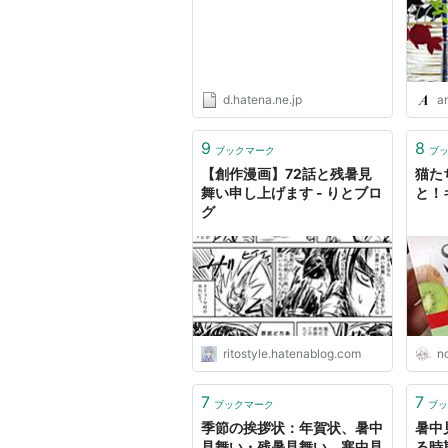
d.hatena.ne.jp
an
9
8
ブックマーク
ブ
【創作漫画】72話と残暑見
猫た
舞い申し上げます - りとブロ
と！
グ
ritostyle.hatenablog.com
n
7
7
ブックマーク
ブッ
季節の挨拶状：年賀状、暑中
暑中
見舞い・残暑見舞い、寒中見
る時