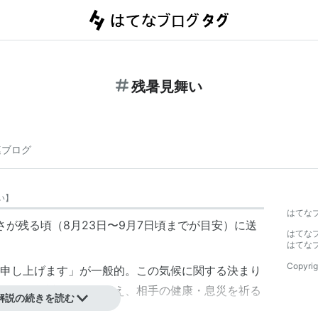
残暑見舞い
連ブログ
い
】
はてな
暑さが残る頃（8月23日〜9月7日頃までが目安）に送
はてな
はてな
Copyrig
申し上げます」が一般的。この気候に関する決まり
に自身の近況などを伝え、相手の健康・息災を祈る
解説の続きを読む
人を記す。