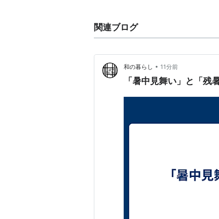
→「
暑中見舞い
」
関連ブログ
暑中見舞い特集：暑中見舞い・残暑
（かもめ～る）情報「年賀状・暑中
•
和の暮らし
11分前
「暑中見舞い」と「残