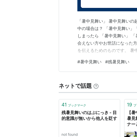
「暑中見舞い」 暑中見舞いの起
中の場合は？ 「暑中見舞い」
しまったら 「暑中見舞い」 
会えない方やお世話になった方
を伝えるためのものです。 暑
れたのは、 江戸時代と言われ
#
暑中見舞い
#
残暑見舞い
りをする習慣に由来します。 
書状を届けて いました。 その
ネットで話題
41
19
ブックマーク
ブ
残暑見舞いのはぶにっき - 目
【暑
的意識が無いから他人を貶す
暑見
ナー
not found