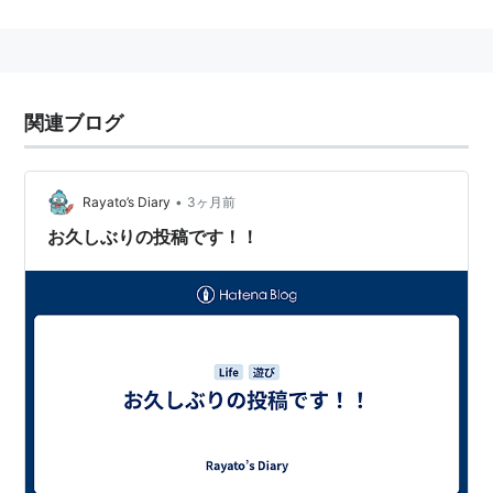
副監督：片貝慎
シリーズ構成：高橋ナツコ
キャラクターデザイン：水谷謙太
関連ブログ
総作画監督：和田高明
美術：三原伸明
色彩設計：横井正人
•
Rayato’s Diary
3ヶ月前
音響監督：松岡裕紀
お久しぶりの投稿です！！
音楽：栗原正己
制作：NAS
アニメーション制作：ぎゃろっぷ
キャスト
かあさん：森公美子
とうさん：田口浩正
ぶんじ：園崎未恵