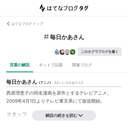
はてなブログ トップ
毎日かあさん
このタグでブログを書く
言葉の解説
ネットで話題
関連ブログ
毎日かあさん
(
アニメ
)
【
まいにちかあさん
】
西原理恵子の同名漫画を原作とするテレビアニメ。
2009年4月1日よりテレビ東京系にて放送開始。
スタッフ
解説の続きを読む
監督：本郷みつる