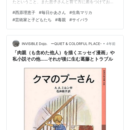
たということ、また息子さんと育て方に差をつけておら
れたこと、自分たちのプライベートを切り売りされて娘
#
西原理恵子
#
毎日かあさん
#
生島マリカ
さんが病んでしまったことをブログで暴露されて、それ
#
芸術家と子どもたち
#
毒親
#
サイバラ
が出回ってWEB上で騒ぎになっています。 そればかりか
母娘の確執について関わりのあった生島マリカさんが
SNS上でぶっちゃけちゃったので、炎上が止まりませ
ん。 togetter.com togetter.com togetter.com 意外だ…
•
INVISIBLE Dojo. ーQUIET & COLORFUL PLACE-
4年前
「肉親（も含めた他人）を描くエッセイ漫画」や
私小説その他……それが後に生む葛藤とトラブル