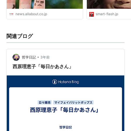
毎日かあさん
(
マンガ
)
【
まいにちかあさん
】
西原理恵子のエッセイ漫画。
news.allabout.co.jp
smart-flash.jp
『毎日新聞』生活家庭面で毎週月曜日に連載中。2002
年10月連載開始（連載開始当初火曜日掲載、2005年4月
関連ブログ
より月曜日掲載）。
主婦の日常生活や子育てを独特のコメディタッチで描
く。
•
哲学日記
3年前
2009年4月より、テレビアニメが放送中。
西原理恵子「毎日かあさん」
受賞歴
2004年 第8回
文化庁メディア芸術祭
優秀賞
2005年 第9回手塚治虫文化賞短編賞
単行本
ISBN:462077054X
毎日かあさん カニ母編
ISBN:4620770558
毎日かあさん2 お入学編