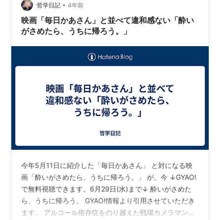
https://b.hatena.ne.jp/entry/s/norokoro.hatenablog.co
•
哲学日記
4年前
m/entry/2021/07/09…
映画「毎日かあさん」と並べて違和感ない「酔い
がさめたら、うちに帰ろう。」
今年5月11日に紹介した「毎日かあさん」 と対になる映
画「酔いがさめたら、うちに帰ろう。」 が、今 ↓GYAO!
で無料視聴できます。6月29日(水)まで↓ 酔いがさめた
ら、うちに帰ろう。 GYAO!情報より引用させていただき
ます。 アルコール依存症をのり越えた戦場カメラマン鴨