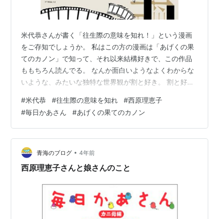
米代恭さんが書く「往生際の意味を知れ！」という漫画
をご存知でしょうか。 私はこの方の漫画は「あげくの果
てのカノン」で知って、それ以来結構好きで、この作品
ももちろん読んでる。 なんか面白いようなよくわからな
いような、みたいな独特な世界観が割と好き。 割と好き
だけど、万人受けしなさそうというか、あまりヤマとか
#
米代恭
#
往生際の意味を知れ
#
西原理恵子
オチがババーン！っとあるわけじゃないから人にはあん
#
毎日かあさん
#
あげくの果てのカノン
まり勧めにくい。 じわじわと続きが気になる、みたいな
そんな作風。 あげくの果てのカノンは、ＳＦ不倫漫画。
主人公のカノンは高校時代の先輩である境を盲目的に愛
していて、ストーカー気質。地球に攻めてくる宇宙人と
•
青海のブログ
4年前
日々戦う戦士である境は、負傷するたびに…
西原理恵子さんと娘さんのこと