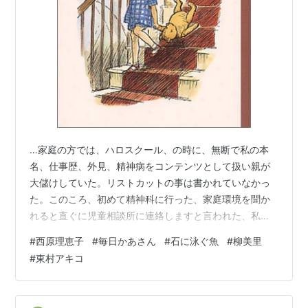
…家庭の方では、ハロスクール、の時に、無断で私の本
名、仕事歴、外見、精神病をコンテンツとして扱い親が
大儲けしていた。リストカットの事は書かれていなかっ
た。このころ、初めて精神科に行った、家庭環境を聞か
れると直ぐに児童相談所に連絡しますと言われた、私は
そんなことされたら殺されると思い、泣きながらやめて
#
西原理恵子
#
毎日かあさん
#
石に泳ぐ魚
#
柳美里
くれと懇願し、サインバルタをもらって…（後略） い
#
東村アキコ
ま、この記事は「読み返してみると、文章があまり良く
ない」を理由に非公開になっているので、ブクマを記し
ておこう