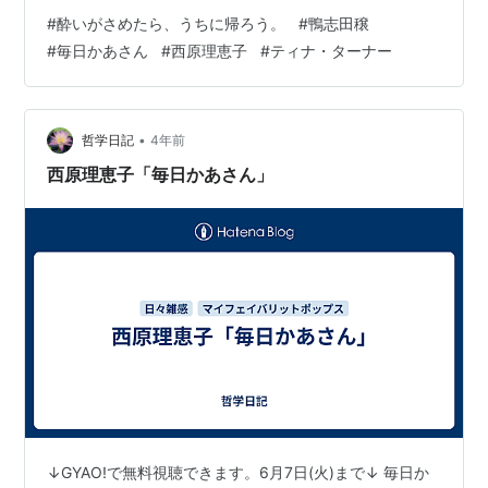
志田穣と別れた妻・西原理恵子。家族の絆がつむぎだ
#
酔いがさめたら、うちに帰ろう。
#
鴨志田穣
す“大きな愛の物語”「来週は素面で家族と会うのです」と
#
毎日かあさん
#
西原理恵子
#
ティナ・ターナー
言いながらウォッカを飲み、血を吐いて気絶した戦場カ
メラマンの塚原安行。母・弘子は慌てつつも、慣れた様
子で救急車を呼び、救急隊員に掛かり付けの病院を伝え
ている。その場に駆け込んできた、売れっ子漫画家の園
•
哲学日記
4年前
田由紀が、「大丈夫、ま…
西原理恵子「毎日かあさん」
↓GYAO!で無料視聴できます。6月7日(火)まで↓ 毎日か