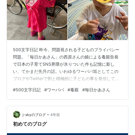
関連語：
リスト::漫画作品タイトル
漫画
コミック
500文字日記 昨今、問題視される子どものプライバシー
問題。「毎日かあさん」の西原さんの娘による毒親告発
で日本の子育てSNS界隈が氷りついた件も記憶に新し
い、てかまだ先月の話。いわゆるワーパパ垢としてこの
ブログやTwitterで割と積極的に子どもの事を発信してい
る僕にとってもこれは無視できない話題だ。 真相は分か
#
500文字日記
#
ワーパパ
#
毒親
#
毎日かあさん
らないけど、西原さんに関しては告発内容が全て事実で
も正直そんなに驚かない。それくらい良くも悪くも天才
と言うか異質な人だと思っているし、だからこそ創作も
•
人間も面白くなるタイプだと思っている。まあ「ママは
j-skyのブログ
4年前
テンパリスト」をごっちゃんが小学生に上がるまでの期
初めてのブログ
間限定で終わらせた東村アキコ先生とい…