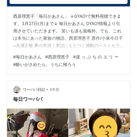
ISBN:4620770566
毎日かあさん3 背脂編
西原理恵子「毎日かあさん」 ↓GYAO!で無料視聴できま
ISBN:9784620770574
毎日かあさん4 出戻り編
す。3月27日(月)まで↓ 毎日かあさん GYAO!情報より引
ISBN:9784620770581
毎日かあさん5 黒潮家族編
用させていただきます。 笑いも涙も規格外。でも、これ
ISBN:9784620770598
毎日かあさん6 うろうろドサ
は本当にあった家族の物語。西原理恵子 原作/小泉今日子
編
×永瀬正敏 夢の共演！実話にもとづく感動のベストセラ
ーが、ついに実写映画化！うわべだけのキレイごとを嫌
#
毎日かあさん
#
西原理恵子
#
崖 っ ぷ ち の エ リ ー
い、現代女性の本音の生き様を描き続ける漫画家、西原
#
酔いがさめたら、うちに帰ろう
理恵子。鋭い毒とその陰に忍ばせた優しい愛が女性たち
の心を捉え、大ブレイク。「毎日かあさん」は、そんな
彼女の代表作であり、自身の人生をもとにした物語。
「いろいろあるけど、人生は楽しい」心からそう思える
•
ワーパパ日記
4年前
映画を贈ります。 漫画家の…
毎日ワーパパ