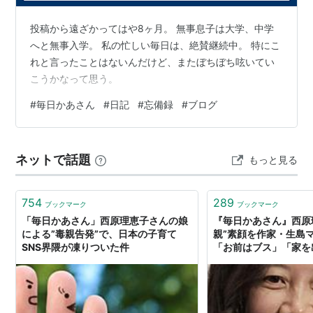
ふみ：藤井結夏
投稿から遠ざかってはや8ヶ月。 無事息子は大学、中学
ばあちゃん：岡本麗
へと無事入学。 私の忙しい毎日は、絶賛継続中。 特にこ
愛ちゃん、ひこくん：中尾衣里
れと言ったことはないんだけど、またぼちぼち呟いてい
水沼くん：菅沼久義
こうかなって思う。
権田さん：橘U子
#
毎日かあさん
#
日記
#
忘備録
#
ブログ
早期教育の精霊：屋良有作
まあくん：伊藤実華
ちーくん：菊池こころ
ネットで話題
もっと見る
かあさんの兄：伊藤栄次
ナレーション：島本須美
754
289
ブックマーク
ブックマーク
実写パートMC：藤井隆
「毎日かあさん」西原理恵子さんの娘
『毎日かあさん』西原
による”毒親告発”で、日本の子育て
親”素顔を作家・生島
SNS界隈が凍りついた件
「お前はブス」「家を
を“飛び降り”させた暴
リスト::アニメ作品//タイトル/ま行
リスト::アニメ作
Smart FLASH/ス
品//2009年
誌]