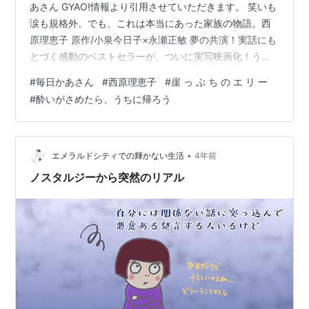
あさん GYAO!情報より引用させていただきます。 笑いも
涙も規格外。でも、これは本当にあった家族の物語。西
原理恵子 原作/小泉今日子×永瀬正敏 夢の共演！実話にも
とづく感動のベストセラーが、ついに実写映画化！うわ
べだけのキレイごとを嫌い、現代女性の本音の生き様を
#
毎日かあさん
#
西原理恵子
#
崖 っ ぷ ち の エ リ ー
描き続ける漫画家、西原理恵子。鋭い毒とその陰に忍ば
#
酔いがさめたら、うちに帰ろう
せた優しい愛が女性たちの心を捉え、大ブレイク。「毎
日かあさん」は、そんな彼女の代表作であり、自身の人
生をもとにした物語。「いろいろあるけど、人生は楽し
い」心からそう思える映画を贈ります。 漫画家のサイバ
•
エメラルドシティでの輝かない生活
4年前
ラ（小泉今日子）は、仕事…
ノスタルジーから突然のリアル