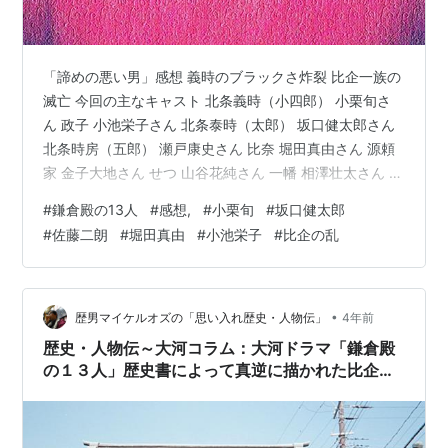
「諦めの悪い男」感想 義時のブラックさ炸裂 比企一族の
滅亡 今回の主なキャスト 北条義時（小四郎） 小栗旬さ
ん 政子 小池栄子さん 北条泰時（太郎） 坂口健太郎さん
北条時房（五郎） 瀬戸康史さん 比奈 堀田真由さん 源頼
家 金子大地さん せつ 山谷花純さん 一幡 相澤壮太さん つ
つじ 北香那さん 善哉 長尾翼さん 北条時政 坂東彌十郎さ
#
鎌倉殿の13人
#
感想,
#
小栗旬
#
坂口健太郎
ん りく 宮沢りえさん 実衣 宮澤エマさん 千幡 嶺岸煌桜さ
#
佐藤二朗
#
堀田真由
#
小池栄子
#
比企の乱
ん 三浦義村（平六） 山本耕史さん 和田義盛 横田栄司さ
ん 畠山重忠 中川大志さん 仁田忠常 高岸宏行さん 善児 梶
原善さん トウ 山本千尋さん 大江広元 栗原英雄さん 三善
康信 小林隆さん 比企能員…
•
歴男マイケルオズの「思い入れ歴史・人物伝」
4年前
歴史・人物伝～大河コラム：大河ドラマ「鎌倉殿
の１３人」歴史書によって真逆に描かれた比企の
乱