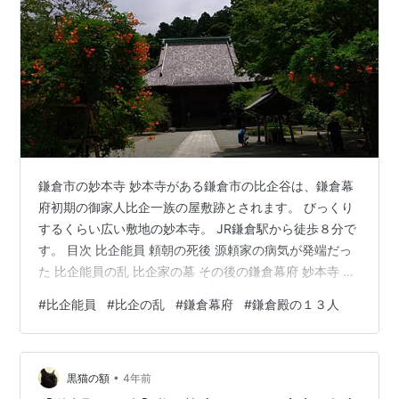
鎌倉市の妙本寺 妙本寺がある鎌倉市の比企谷は、鎌倉幕
府初期の御家人比企一族の屋敷跡とされます。 びっくり
するくらい広い敷地の妙本寺。 JR鎌倉駅から徒歩８分で
す。 目次 比企能員 頼朝の死後 源頼家の病気が発端だっ
た 比企能員の乱 比企家の墓 その後の鎌倉幕府 妙本寺 比
企能員 比企能員。漢字も読み方も難しい。 「ひきよしか
#
比企能員
#
比企の乱
#
鎌倉幕府
#
鎌倉殿の１３人
ず」と読みます。 源頼朝の乳母であった比企尼の猶子と
なり、比企氏の家督を継いだ比企能員（ひきよしか
ず）。 頼朝に信頼され、頼朝に長男頼家が誕生すると能
•
員の妻が乳母に就任し、能員は乳母夫となります。 そし
黒猫の額
4年前