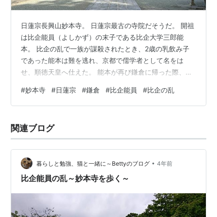
日蓮宗長興山妙本寺。 日蓮宗最古の寺院だそうだ。 開祖
は比企能員（よしかず）の末子である比企大学三郎能
本。 比企の乱で一族が謀殺されたとき、2歳の乳飲み子
であった能本は難を逃れ、京都で儒学者として名をは
せ、順徳天皇へ仕えた。 能本が再び鎌倉に帰った際、鎌
倉で布教されていた日蓮聖人に出会い、比企一族の菩提
#
妙本寺
#
日蓮宗
#
鎌倉
#
比企能員
#
比企の乱
を弔うために自らの屋敷を献上したのが妙本寺の始まり
とのことだ。 こちらは総門。 この地は比企一族が住む谷
戸（やと）であったことから比企ヶ谷（ひきがやつ）と
関連ブログ
呼ばれている。 総門のすぐとなりに、その名を冠する比
企ヶ谷幼稚園がある。 総門を抜けて鬱蒼とした森を進
む。 朱塗りの重厚な門、二天門が現れる。…
•
暮らしと勉強、猫と一緒に～Bettyのブログ
4年前
比企能員の乱～妙本寺を歩く～