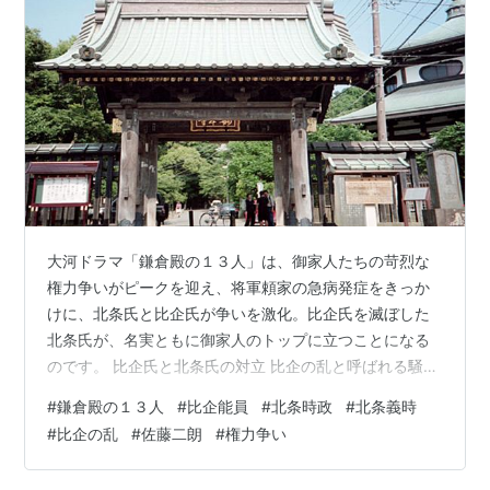
大河ドラマ「鎌倉殿の１３人」は、御家人たちの苛烈な
権力争いがピークを迎え、将軍頼家の急病発症をきっか
けに、北条氏と比企氏が争いを激化。比企氏を滅ぼした
北条氏が、名実ともに御家人のトップに立つことになる
のです。 比企氏と北条氏の対立 比企の乱と呼ばれる騒乱
は、比企氏の当主である比企能員の謀殺に端を発しま
#
鎌倉殿の１３人
#
比企能員
#
北条時政
#
北条義時
す。能員の娘は頼家の側室となり、嫡男である一幡を産
#
比企の乱
#
佐藤二朗
#
権力争い
みました。一幡が将軍になれば能員は外祖父として、権
力の中心に座ることができるのです。 一方の北条氏、と