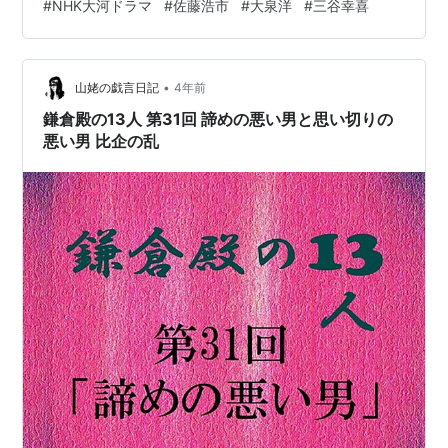
#
NHK大河ドラマ
#
佐藤浩市
#
大泉洋
#
三谷幸喜
を整え迎え撃て！」と息子に叫ぶ妻の道、不幸にもまだ
健在だった比企尼（何か投げてましたね）、そして一幡
をかばってトウに瞬殺されたせつ・・・切ない。この女
優陣にも涙。拍手を送りたい。 佐藤二朗は顔が大きい。
•
山姥の戯言日記
4年前
義時や頼家と見合っているシーンで…
鎌倉殿の13人 第31回 諦めの悪い男と思い切りの
悪い男 比企の乱