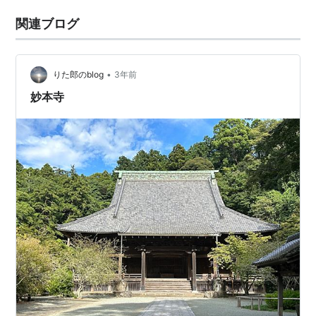
関連ブログ
•
りた郎のblog
3年前
妙本寺