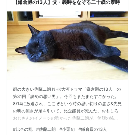
て、娘の若狭局が頼家の側室となり、一幡を授かりま
【鎌倉殿の13人】父・義時をなぞる二十歳の泰時
す。 頼朝の死後 建仁元…
顔の大きい佐藤二朗 NHK大河ドラマ「鎌倉殿の13人」の
第31回「諦めの悪い男」。今回もまたまたすごかった。
8/14に放送され、ここぞという時の思い切りの悪さ&先見
の明の無さが尾を引いて、比企能員が死んだ。おもしろ
おじさんのイメージの強かった佐藤二朗が、笑顔の怖ー
い悪役・比企能員を演じて、最期まで小物らしくジタバ
#
比企の乱
#
佐藤二朗
#
小栗旬
#
鎌倉殿の13人
タして素晴らしかった。 当主の戻らない比企家で、「兵