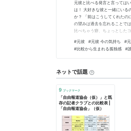
元彼と比べる発言と言ってはい
は！ 大好きな彼と一緒にいる
か？ 「前はこうしてくれたの
の望みは過去を忘れることでは
比べちゃう癖、ちょっとしたコ
記事を読み終える頃には、心
#
元彼
#
元彼 今の気持ち
#
元
じられるようになりますよ。 
#
比較から生まれる孤独感
#
べる発言」は言っては いけな
ネットで話題
9
ブックマーク
「自由報道協会（仮）」と既
存の記者クラブとの比較表 |
「自由報道協会」（仮）