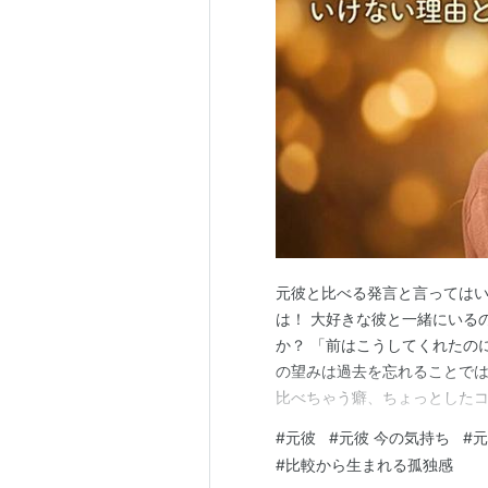
元彼と比べる発言と言ってはい
は！ 大好きな彼と一緒にいる
か？ 「前はこうしてくれたの
の望みは過去を忘れることでは
比べちゃう癖、ちょっとしたコ
記事を読み終える頃には、心
#
元彼
#
元彼 今の気持ち
#
元
じられるようになりますよ。 
#
比較から生まれる孤独感
べる発言」は言っては いけな