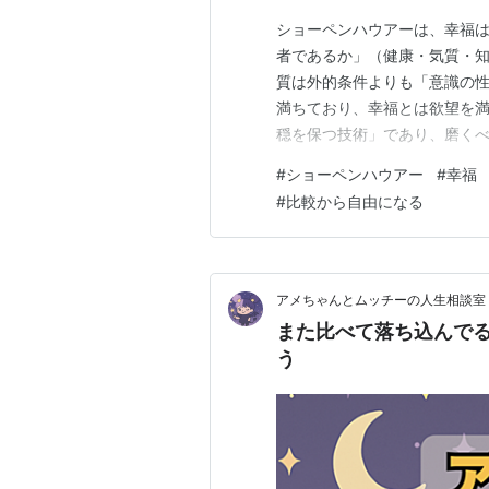
ショーペンハウアーは、幸福は
者であるか」（健康・気質・知
質は外的条件よりも「意識の
満ちており、幸福とは欲望を
穏を保つ技術」であり、磨く
の深さだという、残酷だが誠実
#
ショーペンハウアー
#
幸福
「もっと環境がよくなれば」と外
#
比較から自由になる
の「財宝」 ショーペンハウア
アメちゃんとムッチーの人生相談室
また比べて落ち込んでる
う