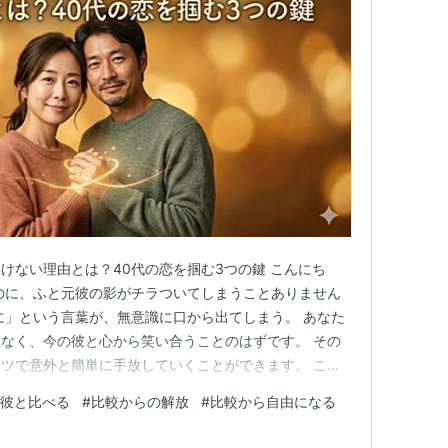
けない理由とは？40代の恋を掴む3つの鍵 こんにち
のに、ふと元彼の影がチラついてしまうことありません
に」という言葉が、無意識に口から出てしまう。 あなた
なく、今の彼と心から笑い合うことのはずです。 その
ツで意外と簡単に手放していくことができます。 この
がすっと軽くなって、今の彼との時間がもっと愛おしく感
彼と比べる
#
比較からの解放
#
比較から自由になる
それではスタート！ つい口から出てしまう…「元彼と比
い？ わかっていても比…