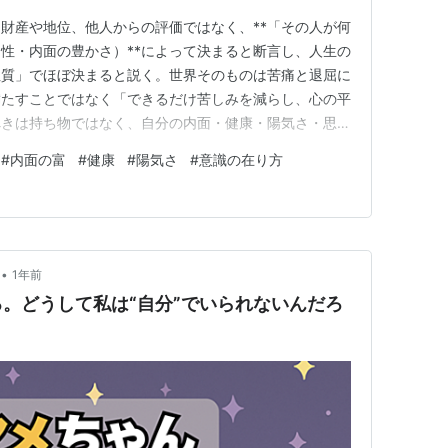
財産や地位、他人からの評価ではなく、**「その人が何
性・内面の豊かさ）**によって決まると断言し、人生の
性質」でほぼ決まると説く。世界そのものは苦痛と退屈に
満たすことではなく「できるだけ苦しみを減らし、心の平
べきは持ち物ではなく、自分の内面・健康・陽気さ・思考
な人生論。 毎日を変えたいとき、「もっと稼げば」
#
内面の富
#
健康
#
陽気さ
#
意識の在り方
ばかり見てしまっていませんか？ 1. 幸福を決める3つ
ーは、アリストテレ…
•
1年前
。どうして私は“自分”でいられないんだろ