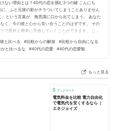
けない理由とは？40代の恋を掴む3つの鍵 こんにち
のに、ふと元彼の影がチラついてしまうことありません
に」という言葉が、無意識に口から出てしまう。 あなた
なく、今の彼と心から笑い合うことのはずです。 その
ツで意外と簡単に手放していくことができます。 この
がすっと軽くなって、今の彼との時間がもっと愛おしく感
彼と比べる
#
比較からの解放
#
比較から自由になる
それではスタート！ つい口から出てしまう…「元彼と比
誰かと比べるな
#
40代の恋愛
#
40代の恋愛観
い？ わかっていても比…
もっと見る
5
ブックマーク
電気料金を比較 電力自由化
で電気代を安くするなら ｜
エネジョイズ