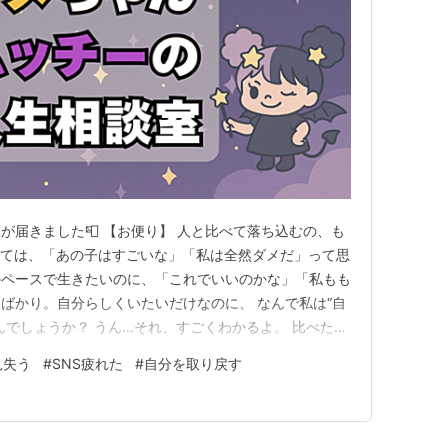
が届きました📮 【お便り】 人と比べて落ち込むの、も
見ては、「あの子はすごいな」「私は全然ダメだ」って思
のペースで生きたいのに、「これでいいのかな」「私もも
ばかり。自分らしくいたいだけなのに、 なんで私は“自
んでしょうか？ うん…それ、すごくわかるよ。 比べたく
て、そのたびに「自分がダメな気」がして落ち込んじゃう
見失う
#
SNS疲れた
#
自分を取り戻す
たが弱いからじゃなくて──今の時代が“比べさせてくる
まずは、その地…