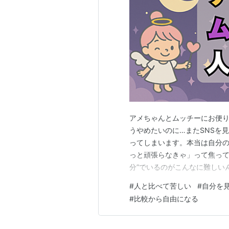
アメちゃんとムッチーにお便り
うやめたいのに…またSNSを
ってしまいます。本当は自分
っと頑張らなきゃ」って焦って
分”でいるのがこんなに難しい
ないのに、勝手に比べちゃっ
#
人と比べて苦しい
#
自分を
んだよね。 それさ、別にあん
#
比較から自由になる
設計”になってんの。 だから