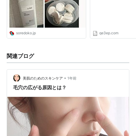
soredoko.jp
qe3ep.com
関連ブログ
•
美肌のためのスキンケア
1年前
毛穴の広がる原因とは？