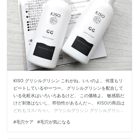
KISO グリシルグリシン これがね、いいのよ。 何度もリ
ピートしているやーつー。 グリシルグリシンを配合して
いる化粧水はいろいろあるけど、 この価格よ。 敏感肌だ
けど刺激はないし、即効性があるんだ～。 KISOの商品は
どれもコスパいい。 グリシルグリシン グリシルグリシン
についてはこちらの記事に詳しく書いています。 ↓
#
毛穴ケア
#
毛穴が気になる
cave-ism.com そのまま使っても、化粧水に混ぜても、
イオン導入するとさらに効果大。 美容水 グリシルグリシ