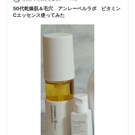
に洗い流さないと大変なことに😨 美容皮膚科のお医者様
50代乾燥肌＆毛穴 アンレーベルラボ ビタミン
によると、皮脂の量は人それぞれな…
Cエッセンス使ってみた