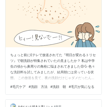
ちょっと前にEテレで放送されてた『明日が変わるトリセ
ツ』で朝洗顔が特集されていたの見ましたか？ 私は中学
生の頃から鼻周りの角栓に悩まされてきました😣💦 色々
な洗顔料を試してみましたが、結局朝には戻っている状
態。 この放送を見て、夜の洗顔だけじゃダメだったん
だ！と確信しました。 問題は、肌の表面にある皮脂！！
#
毛穴ケア
#
洗顔 方法
#
洗顔 朝
#
毛穴が気になる
普段は肌を守ってくれている皮脂ですが、時間が経つ
と“過酸化皮質”という物質に変化！！こいつが肌にダメー
ジを与えるそうです。（ニキビやシミの原因にも😱） 6
•
時間〜12時間程で皮脂が過酸化皮質に変化するので、朝
かわいいと好きと楽しい
4年前