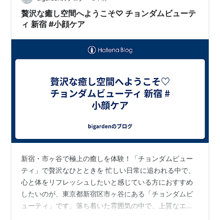
による毛穴の…
贅沢な癒し空間へようこそ♡ チョンダムビューテ
ィ 新宿 #小顔ケア
新宿・市ヶ谷で極上の癒しを体験！「チョンダムビュー
ティ」で贅沢なひとときを 忙しい日常に追われる中で、
心と体をリフレッシュしたいと感じている方におすすめ
したいのが、東京都新宿区市ヶ谷にある「チョンダムビ
ューティ」です。落ち着いた雰囲気の中で、上質なエス
テ体験を提供しているこのサロンは、訪れるたびに心か