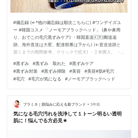
#備忘録 (←*他の備忘録は順次こちらに) #ワンデイズユ
ー #韓国コスメ 「ノーモアブラックヘッド」 (鼻や鼻周
り、おでこの毛穴黒ずみケア) ・韓国直送🇰🇷(郵送追
跡。海外直送は大変。配達順番は下から) (←直送追跡と
届くまでの期間参考。クリックで拡大) ・２本購入。 ・
めちゃ黒ズミとれた！ ・多分しばらく経っても効果継
#
黒ずみ
#
黒ずみ 取れた
#
黒ずみケア
続？ ・お風呂の湿度と蒸気で毛穴を広げながら使用しな
#
黒ずみ対策
#
黒ずみ掃除
#
美容
#
美容#肌#毛穴
ければ効果は出ない。 ・全て浴槽に浸かってすること。
#
毛穴
#
毛穴が気になる
#
ノーモアブラックヘッド
換気扇は回さない。 ・期間は黒ズミが気になってきてか
ら位でいいかなー。 【必要なもの】 洗顔料(クレンジン
グオイル←化粧落としなどで使用するものなど)/酵素洗顔
剤(半分)/…
•
プラミネ｜肌悩みに応える新ブランド
5年前
気になる毛穴汚れを洗浄して１トーン明るい透明
肌に！悩んでる方必見★