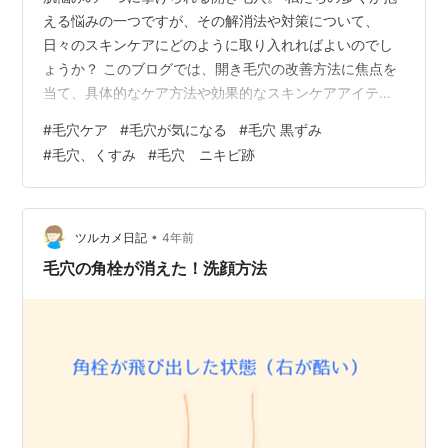
える悩みの一つですが、その解消法や対策について、
日々のスキンケアにどのように取り入れればよいのでし
ょうか？ このブログでは、開き毛穴の改善方法に焦点を
当て、具体的なケア方法や効果的なスキンケアアイテム
などを紹介しながら、健やかな肌への近道を探っていき
#
毛穴ケア
#
毛穴が気になる
#
毛穴 黒ずみ
ます。 肌の美しさを保つために、多くの人が直面する問
#
毛穴、くすみ
#
毛穴 ニキビ跡
題の一つに、開き毛穴の悩みがあります。 私自身も、毛
穴が目立つことで肌のトーンが乱れ、メイクのノリや肌
の状態に悩まされることがありました。 このような悩み
を抱える方は多く、特にオイリー肌や毛穴の詰まりが起
•
ツルカメ日記
4年前
きやすい肌質の方々にとって、開き毛穴は深刻…
毛穴の角栓が消えた！洗顔方法