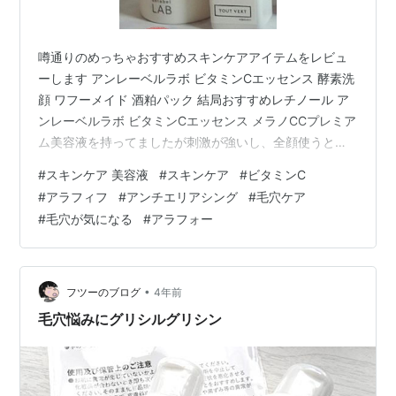
噂通りのめっちゃおすすめスキンケアアイテムをレビュ
ーします アンレーベルラボ ビタミンCエッセンス 酵素洗
顔 ワフーメイド 酒粕パック 結局おすすめレチノール ア
ンレーベルラボ ビタミンCエッセンス メラノCCプレミア
ム美容液を持ってましたが刺激が強いし、全顔使うと常
在菌も殺すちゃうみたいなので、肌に優しいビタミンCな
#
スキンケア 美容液
#
スキンケア
#
ビタミンC
いかなと探しました。 ユーチューブでアンレーベルラボ
#
アラフィフ
#
アンチエリアシング
#
毛穴ケア
のビタミンCエッセンスが優しいというのを見て購入。使
#
毛穴が気になる
#
アラフォー
用して2週間たったのでレビューします！ アンレーベル
ラボビタミンCエッセンス フラーレン 最高です！噂はほ
んとうだった！毛穴見えなくなった！特に鼻の毛穴は無
くなったの？って感じ…
•
フツーのブログ
4年前
毛穴悩みにグリシルグリシン