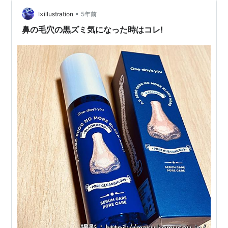
ン 6％配合 GGエッセンス 60ml 化粧水 イオン導入 導入
•
美容液 送料無料価格：970円（税込、送料無料)
I×illustration
5年前
(2022/3/11時点) 楽天で購入
鼻の毛穴の黒ズミ気になった時はコレ!