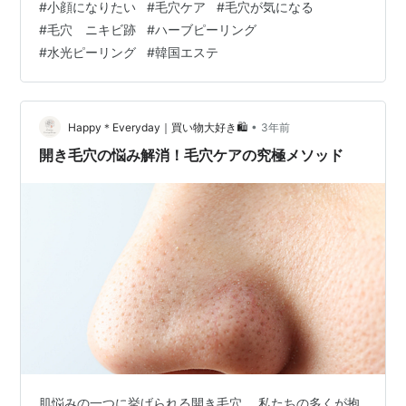
#
小顔になりたい
#
毛穴ケア
#
毛穴が気になる
ら癒される場所です。今回は、「チョンダムビューテ
#
毛穴 ニキビ跡
#
ハーブピーリング
ィ」の魅力を、オーナーのこだわり、サービス内容、そ
#
水光ピーリング
#
韓国エステ
して施術の特徴を交えてご紹介します。 こだわりの高技
術と心地よい空間 「チョンダムビューティ」は、韓国を
はじめとするアジアの美の伝統をベースに、最新の美容
技術を取り入れたエステサロンです。サロン内に足…
•
Happy＊Everyday｜買い物大好き🛍
3年前
開き毛穴の悩み解消！毛穴ケアの究極メソッド
肌悩みの一つに挙げられる開き毛穴。 私たちの多くが抱