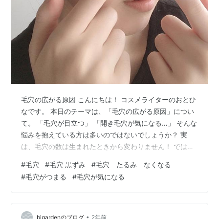
毛穴の広がる原因 こんにちは！ コスメライターのおとひ
なです。 本日のテーマは、「毛穴の広がる原因」につい
て。 「毛穴が目立つ」 「開き毛穴が気になる…」 そんな
悩みを抱えている方は多いのではないでしょうか？ 実
は、毛穴の数は生まれたときから変わりません！ では、
なぜ毛穴が広がってしまうのでしょう？本記事では 毛穴
#
毛穴
#
毛穴 黒ずみ
#
毛穴 たるみ なくなる
が目立つ原因 について詳しく解説します。 ■毛穴の数は
#
毛穴がつまる
#
毛穴が気になる
増えない！では、なぜ広がる？ 毛穴の数は 生まれたとき
から約20万個あり、一生変わりません。 しかし、年齢と
ともに毛穴が広がって目立つようになります。 大きな原
因は 「皮脂の過剰分泌」 と 「肌の老化」 です。 ✔皮脂
•
bigardenのブログ
2年前