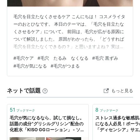
毛穴を目立たなくさせるケア こんにちは！ コスメライタ
ーのおとひなです。 本日のテーマは、「毛穴を目立たな
くさせるケア」について。 前回は、毛穴が広がる原因に
ついて解説しました。 原因がわかったら、「どうすれば
毛穴を目立たなくできるの？」と思いますよね？ 実は、
毛穴を完全に消すことはできませんが、目立たなくする
#
毛穴ケア
#
毛穴 たるみ なくなる
#
毛穴 黒ずみ
ことは可能！ 今回は毛穴を目立たせないための正しいス
#
毛穴が気になる
#
毛穴がつまる
キンケア方法 を詳しくご紹介します。 ■クレンジング＆
洗顔で汚れを落とす 毛穴詰まりを防ぐために、正しいク
レンジング＆洗顔 を行いましょう！ ✅ メイクをきちんと
ネットで話題
もっと見る
落とす✅ ゴシゴシ洗わない！優しくクルクルと洗う✅ 洗
顔後は優しくタオルオ…
51
8
ブックマーク
ブックマーク
毛穴が気になるなら、試して損なし。
ストレス過多な敏感肌
話題の成分“グリシルグリシン”配合の
になる人必見！ポーラ
化粧水「KISO GGローション」 - ソレ
「ディセンシア」サエ
ドコ
た