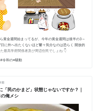
から黄金週間始まってるが、今年の黄金週間は後半の3～
た7日に外へ出たくないほど鬱々気分なのは恐らく 開放的
た最高学府関係者及び周辺住民でしょね 👇
#
令和の※騒動
年前
さに「民のかまど」状態じゃないですか？｜
日の俺メシ