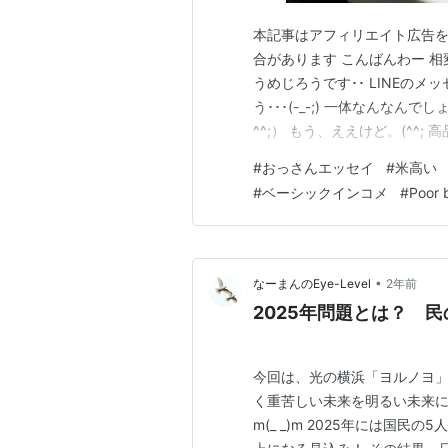
本記事はアフィリエイト広告を
合があります こんばんわー 相
うめじろうです･･ LINEの
う･･･(-_-;) 一体なんな
^^;） もう、ええけど。(^^;
米･･･高いわよねえ～～･･･(*
#
おっさんエッセイ
#
米高い
ガソリンと同じように見えてしまう
#
ベーシックインコメ
#
Poor 
•
なーまんのEye-Level
2年前
2025年問題とは？ 
今回は、光の横浜「ヨルノヨ」
く重苦しい未来を明るい未来に
m(_ _)m 2025年には国民