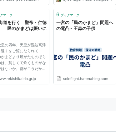
6
クマーク
ブックマーク
街道を行く 聖帝・仁徳
一宮の「民のかまど」問題へ
 民のかまどは賑いに
の電凸 - 王蟲の子供
天皇の四年、天皇が難波高津
ら遠くをご覧になられて
のかまどより煙がたちのぼら
のは、貧しくて炊くものがな
ではないか。都がこうだか
地方はなおひどいことであろ
w.rekishikaido.gr.jp
soloflight.hatenablog.com
 と仰せられ「向こう三年、
免ず」と詔（みことのり）さ
した。それからというもの
天皇は衣を新調されず、宮垣