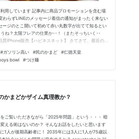
利用しています 記事内に商品プロモーションを含む場
変わらずLINEのメッセージ着信の通知がまったく来ない
メッセージのとこ開いて初めて赤い丸数字が出てて知るとい
んでしょうね？太陽フレアの仕業か･･！（またそっちいく･･
 高品質iPhone販売【ハピネスネット】 さてさて、最近のお
´Д｀)（ってなんで急におねえ･･^^;） なんだか高騰した
#
ガソリン高い
#
民のかまど
#
仁徳天皇
のは私だけでしょうか･･(~_~;) ガソ…
boys bowl
#
つけ麺
民のかまどかザイム真理教か？
をご覧いただきながら「2025年問題」という・・・ 暗
変える術はないのか？ そんなお話をしたいと思います
の5人に1人が後期高齢者に！ 2035年には3人に1人が75歳以