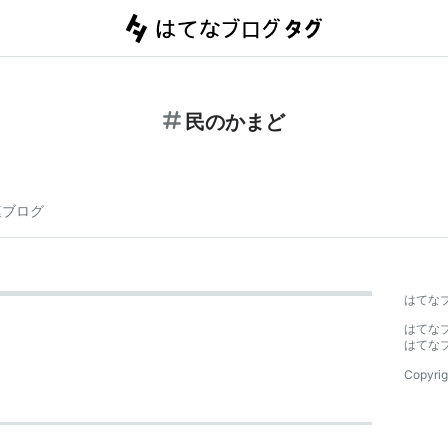
民のかまど
連ブログ
はてな
はてな
はてな
Copyrig