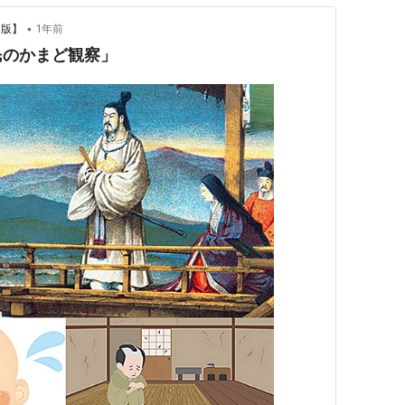
•
a版】
1年前
民のかまど観察」