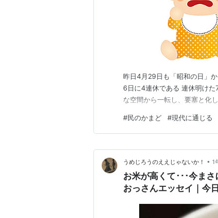
昨日4月29日も「昭和の日」
6日に4連休である 連休明け
な空間から一転し、要塞と化し
#
民のかまど
#
現代に通じる
•
うめじろうのええじゃないか！
1
お米が高くて･･･今ま
おっさんエッセイ｜今