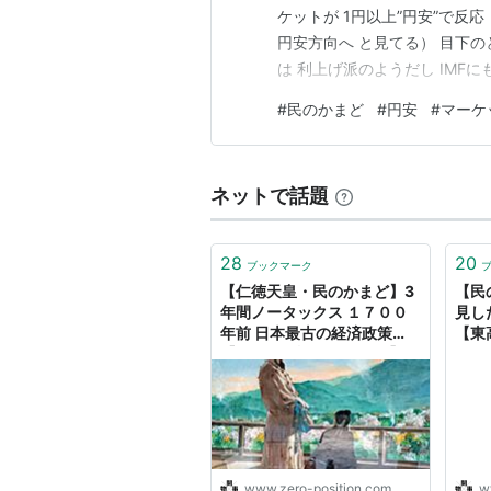
ケットが 1円以上”円安”で反
円安方向へ と見てる） 目下の
は 利上げ派のようだし IMF
物価高を気にして円安を問題視
#
民のかまど
#
円安
#
マーケ
を示すそれって 利下げしろ！
んだい ⁉ ⁉ そ…
ネットで話題
28
20
ブックマーク
【仁徳天皇・民のかまど】3
【民
年間ノータックス １７００
見し
年前 日本最古の経済政策
【東
【奇しくも詔は３月下旬】 -
づく
ものづくりとことだまの国
www.zero-position.com
w