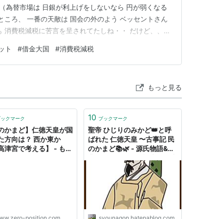
応 （為替市場は 日銀が利上げをしないなら 円が弱くなる
ところ、 一番の天敵は 国会の外のよう ベッセントさん
にも 消費税減税に苦言を呈されてたしね・・ だけど、、
して 「注視している」と言いながら、利上げには難色
ット
#
借金大国
#
消費税減税
 というトランプと結局一緒よね さなえちゃん どっちな
もっと見る
10
ブックマーク
ブックマーク
のかまど】仁徳天皇が国
聖帝 ひじりのみかど👑と呼
た方向は？ 西か東か
ばれた 仁徳天皇 〜古事記 民
高津宮で考える】 - もの
のかまど📚🌿 - 源氏物語&古
りとことだまの国
典🪷〜笑う門には福来る🌸少
納言日記🌸
ww.zero-position.com
syounagon.hatenablog.com