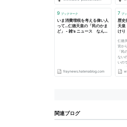
9
7
ブックマーク
ブッ
いま消費増税を考える偉い人
歴史
って…仁徳天皇の「民のかま
天皇
ど」 - 雑's ニュース なんで
けり
も書く
仁徳
宮か
「民
ない
いの
ら、
fraynews.hatenablog.com
ww
う」
税を
れま
は、
が崩...
関連ブログ