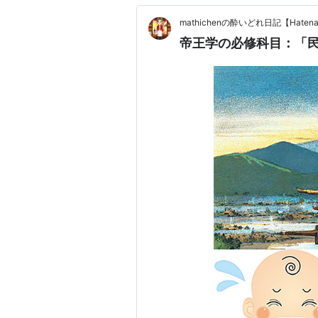
mathichenの酔いどれ日記【Haten
帝王学の必修科目：「