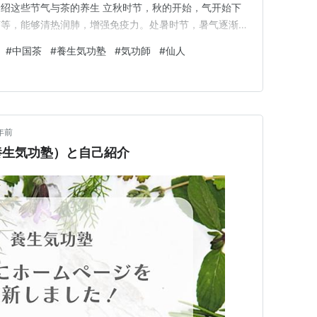
绍这些节气与茶的养生 立秋时节，秋的开始，气开始下
茶等，能够清热润肺，增强免疫力。处暑时节，暑气逐渐消
选择喝一些紫茶、绿茶等，有助于清热解，提高消化能力。
#
中国茶
#
養生気功塾
#
気功師
#
仙人
们容易感冒。可以选择一些桔普等茶来保暖，增强抵抗力，
时昼夜时间相等，气适…
年前
養生気功塾）と自己紹介