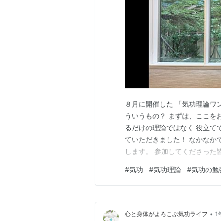
８月に開催した 「気功理論ワ
ういうもの？ まずは、ここを
るだけの理論ではなく 役立て
ていただきました！ なかなか
します。 参加してくださった
#
気功
#
気功理論
#
気功の勉
•
心と身体がよろこぶ気功ライフ
1