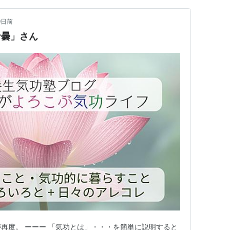
9日前
青曇」さん
が再度。 ーーー 「気功とは」・・・を簡単に説明すると