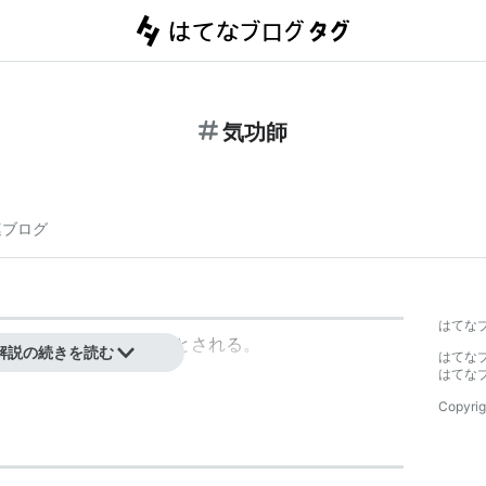
気功師
連ブログ
はてな
功
を行うことが出来るとされる。
解説の続きを読む
はてな
はてな
Copyrig