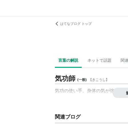
はてなブログ トップ
言葉の解説
ネットで話題
関
気功師
(
一般
)
【
きこうし
】
気功の使い手。身体の気が強く
外気
関連ブログ