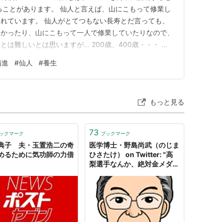
ることがあります。 仙人と言えば、山にこもって修業し
れています。 仙人がとてつもない長寿とだ言っても、
なかったり、山にこもって一人で修業していたりなので、
は難しいとは思いますが… 200歳、400歳・・・ そ
です。 こういう話って… 気功をやってみると・・・な
精進
#
仙人
#
養生
よね。 今日は、256歳まで生きたとされている中医師
四…
もっと見る
73
ックマーク
ブックマーク
典子 夫・玉置浩二の奇
医学博士・野島尚武（のじま
めるために気功師の力借
ひさたけ） on Twitter: "高
梨選手なんか、絶対金メダル
となっていた。失敗したの
で、浅田選手を調べるのと同
じ手技で、誰が妨害テラヘル
ツ電磁波を出したか、みてみ
た。台湾のある気功師であっ
た。何故、個人が切磋琢磨し