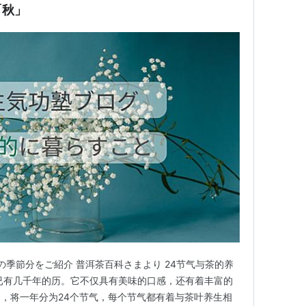
「秋」
の季節分をご紹介 普洱茶百科さまより 24节气与茶的养
已有几千年的历。它不仅具有美味的口感，还有着丰富的
，将一年分为24个节气，每个节气都有着与茶叶养生相