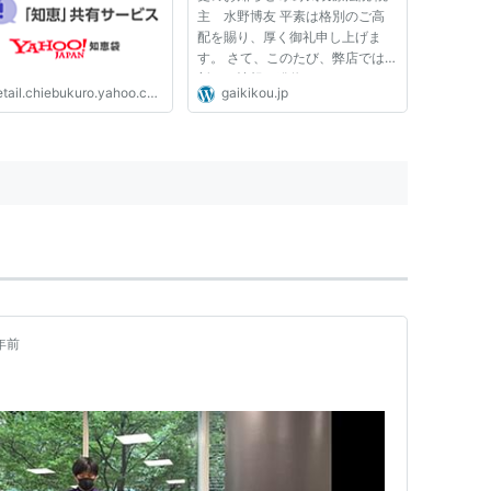
主 水野博友 平素は格別のご高
配を賜り、厚く御礼申し上げま
す。 さて、このたび、弊店では
新たに情報を発信するホームペー
tail.chiebukuro.yahoo.co.jp
gaikikou.jp
ジを一新いたしました。 これに
伴い、ホームページアドレスを、
下記の通り変更することとなりま
したのでご案内申し上げます。
つき...
年前