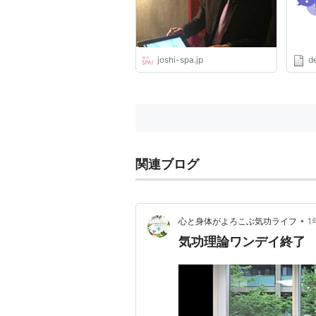
joshi-spa.jp
de
関連ブログ
•
心と身体がよろこぶ気功ライフ
1
気功理論ワンデイ終了