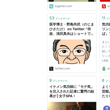
togetter.com
w
53
11
ブックマーク
ブ
医学博士・野島尚武（のじま
気功
ひさたけ） on Twitter: "何
リン
故、浅田真央はショートで失
ば」
敗したのだろう。実は、失敗
まとい
させられた。テラヘルツ電磁
た！！
波は念力であり、気功である
録し
から、気功の大家なら、それ
リッ
が可能なのでだ。しかし、そ
LINE
れを実行するとは私は思わな
ら"@m
かった。韓国系の気功師が犯
twitter.com
a
含む
人。今後、国際試合に関わら
かり
ず、競技においてフェアー性
きた
9
6
をどう保つか？再掲"
ブックマーク
ブ
が、
イケメン気功師に「モテ気」
よく
時10
を注入された記者に驚愕の結
芸能
果が | 女子SPA！
たり
リッ
- 芸
- Y