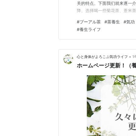
关的特点。下面我们就来逐一介
降。选择喝一些菊花茶、薏米
退，人们需要调养身体。可以
#
プーアル茶
#
茶養生
#
気功
白露时节，气进一步下降，人
#
養生ライフ
抵御寒气。秋分是秋的中期，此
•
心と身体がよろこぶ気功ライフ
1
ホームページ更新！（