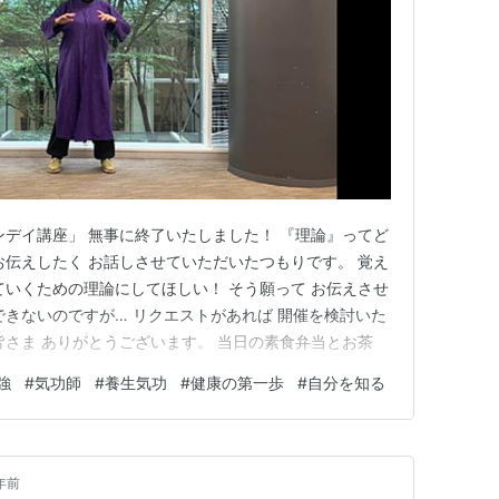
ンデイ講座」 無事に終了いたしました！ 『理論』ってど
お伝えしたく お話しさせていただいたつもりです。 覚え
ていくための理論にしてほしい！ そう願って お伝えさせ
できないのですが… リクエストがあれば 開催を検討いた
皆さま ありがとうございます。 当日の素食弁当とお茶
強
#
気功師
#
養生気功
#
健康の第一歩
#
自分を知る
年前