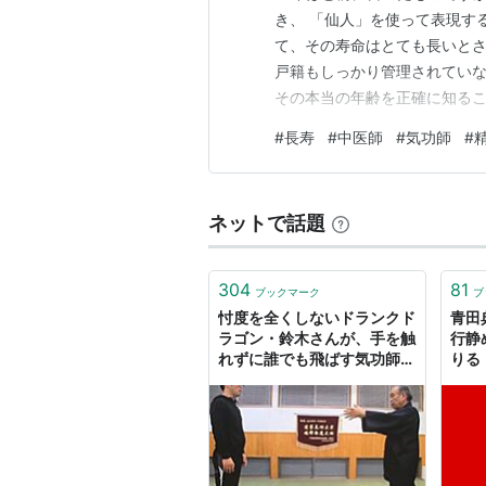
き、 「仙人」を使って表現す
て、その寿命はとても長いとさ
戸籍もしっかり管理されてい
その本当の年齢を正確に知ること
れ以上生きていた方もいたよう
#
長寿
#
中医師
#
気功師
#
んだか、納得できちゃうんです
「李青曇」さんの話。 1677年
ネットで話題
304
81
ブックマーク
ブ
忖度を全くしないドランクド
青田
ラゴン・鈴木さんが、手を触
行静
れずに誰でも飛ばす気功師と
りる
ガチ勝負した結果 #かりそめ
天国