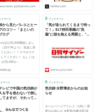
て磨き上げた技術をスポイル
ww.news-postseven.com
twitter.com
するのか分らない。反日なの
は分るだが、スポーツにはア
9
ンフェアーは禁。再掲"
ックマーク
ブックマーク
師から見たバレエとヒー
「気が送られてくるまで待っ
グのコツ～「まといの
て！」ELT持田香織の“洗
ブログ
脳”に頭を抱える周囲と、“気
功師”の気になる素顔
のば公式LINE開始しまし
（2017年より） 気楽に登
てください！ ＊スマホでク
クしてください！ もしくは
、公式LINEか
atoinoba"をID（@マーク
meblo.jp
www.cyzo.com
）で検索していただくと見つ
ます。 昨日は急遽時間がで
ので、急ぎ配信をしたのです
6
ックマーク
ブックマーク
急な御案内にも関わらず、常
テレビで中国の気功師が
気功師 水野博友からのお知
0名近い方々にお...
人を手を使わないで倒し
らせ
してますが、それってト
クとかないんですか？？
ホームページアドレス（URL）変
能人は気に操られてい...
更のお知らせ 水野気功療法院 院
ahoo!知恵袋