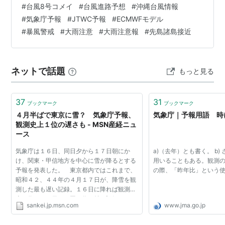
#
台風8号コメイ
#
台風進路予想
#
沖縄台風情報
#
気象庁予報
#
JTWC予報
#
ECMWFモデル
#
暴風警戒
#
大雨注意
#
大雨注意報
#
先島諸島接近
ネットで話題
もっと見る
37
31
ブックマーク
ブックマーク
４月半ばで東京に雪？ 気象庁予報、
気象庁｜予報用語 時
観測史上１位の遅さも - MSN産経ニュ
ース
気象庁は１６日、同日夕から１７日朝にか
a)（去年）とも書く。 b)
け、関東・甲信地方を中心に雪が降るとする
用いることもある。観測の
予報を発表した。 東京都内ではこれまで、
の際、「昨年比」という
昭和４２、４４年の４月１７日が、降雪を観
測した最も遅い記録。１６日に降れば観測史
上３位、１７日なら同１位に並ぶ記録とな
sankei.jp.msn.com
www.jma.go.jp
る。 同庁によると、関東甲信地方の上空に
は、氷点下４℃の強い寒...