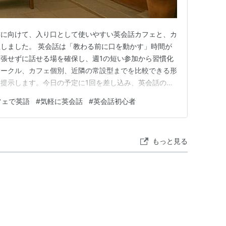
方に向けて、入り口として使いやすい英会話カフェと、カ
しました。 英会話は「教わる前に口を動かす」時間が
張せずに話せる場を確保し、週1の短い参加から習慣化
サークル、カフェ個別、近隣の常設型までを比較できる形
提示します。今日の予定に1回を差し込み、英会話の第
会話カフェの紹介 Let’Try 英語学習サークル（田無公民
フェで英語
#
気軽に英会話
#
英会話初心者
少人数で英会話の初級～中級を週1で実施。 料金： 月会
あり…
もっと見る