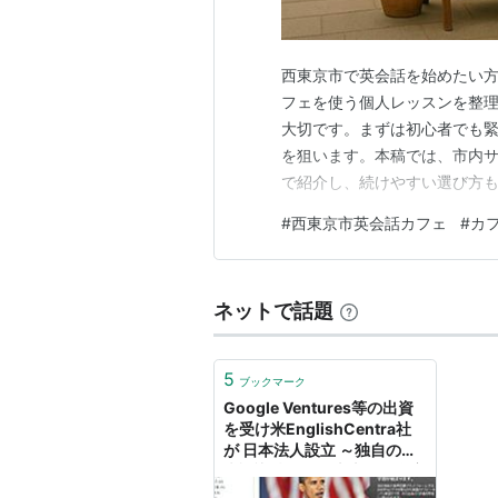
西東京市で英会話を始めたい
フェを使う個人レッスンを整理
大切です。まずは初心者でも緊
を狙います。本稿では、市内
で紹介し、続けやすい選び方も
一歩を具体化しましょう。 2 英
#
西東京市英会話カフェ
#
カ
館） 形式： 公民館サークル。
費制（例：月4,000円・体験
ネットで話題
5
ブックマーク
Google Ventures等の出資
を受け米EnglishCentra社
が 日本法人設立 ～独自の音
声認識技術が日本上陸！自宅
で気軽に英会話が学べるオン