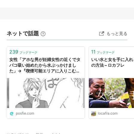
この商品を含むブログ (31件) を見る
製作＝アーテイスト・フィルム＝日活 配給＝アーテイ
ネットで話題
もっと見る
スト・フィルム＝日活
2002年11月9日公開 シネマライズ
239
11
115分 カラー ビスタサイズ ＤＴＳステレオ
ブックマーク
ブックマーク
女性「アホな男が妊婦女性の近くでタ
いい水と女を手に入れ
バコ吸い始めたから水ぶっかけまし
の方法 – ロカフレ
た」→『喫煙可能エリアに入りこむ妊
製作総指揮 ................ 中村雅哉
婦』『水ぶちまけ女』にツッコミが入
製作 ................ 河村光庸 猿川直人
る
企画 ................ 甲斐真樹 根岸洋之
監督 ................ 杉森秀則
脚本 ................ 杉森秀則
posfie.com
locafra.com
音楽 ................ 菅野よう子
エンディングテーマ ................ 「閃光」