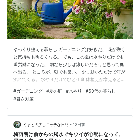
ゆっくり整える暮らし ガーデニングは好きだ。 花が咲く
と気持ちも明るくなる。 でも、この夏は水やりだけでも
重労働になった。 朝なら少しは涼しいだろうと思って庭
へ出る。 ところが、朝でも暑い。 少し動いただけで汗が
流れてくる。 水やりだけでひと仕事 鉢植えが増えると、
一つひとつに水をあげるだけでも時間がかかる。 じょう
#
ガーデニング
#
夏の庭
#
水やり
#
60代の暮らし
ろを持ったり。 今では体力を使う。 「水やりだけなのに
#
暑さ対策
疲れた。」 そう感じる日が増えた。 暑さに加え持病もだ
いぶ影響している。 花も大切、自分の体も大切 以前は、
「全部の鉢に水をあげなくては」と思っていた。 でも今
は違う。 体調が優れない日や暑さが厳しい日は、無理を
•
やまとの少しニッチな日記
13日前
しない。 途中で…
梅雨明け前からの渇水でキウイが心配になって、