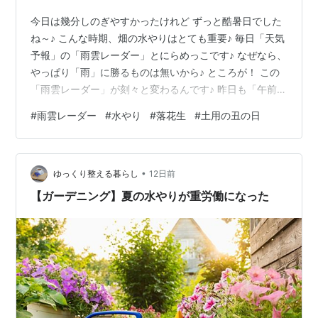
今日は幾分しのぎやすかったけれど ずっと酷暑日でした
ね～♪ こんな時期、畑の水やりはとても重要♪ 毎日「天気
予報」の「雨雲レーダー」とにらめっこです♪ なぜなら、
やっぱり「雨」に勝るものは無いから♪ ところが！ この
「雨雲レーダー」が刻々と変わるんです♪ 昨日も「午前中
から」降るはずが 「2時から」になり 「３時から」にな
#
雨雲レーダー
#
水やり
#
落花生
#
土用の丑の日
り ついに「６時から」になり♪ でも以前、それを信じて
水やりに行かなかったら 結局・・・ 「しばらく雨はふり
ません」 となって！ なので昨日は 「もう降る降る詐欺
•
なんだから！」 「信じられない！」 と、水やりに行くこ
ゆっくり整える暮らし
12日前
とに♪（笑） でも昨日は夜「雨」が降ってくれましたが
【ガーデニング】夏の水やりが重労働になった
♪（笑）…