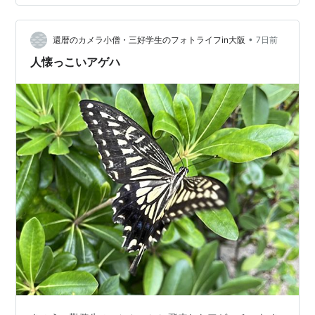
るものでもない。天ぷらも勿論美味しいが、獅子唐が主
役のプレートなんて見たことないので、適当に盛ってみ
るだけでさまになった。相乗効果と言うんだろうか、お
•
還暦のカメラ小僧・三好学生のフォトライフin大阪
7日前
肉が何時もよりも美味しい感覚があるし、獅子唐のシ
人懐っこいアゲハ
ャ…