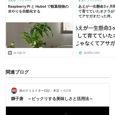
ブックマーク
ブックマーク
Raspberry PI と Hubot で観葉植物の
あえが一生懸命3ヶ月
水やりを自動化する
て育てていたオクラが
てアサガオだった件。
ja.ngs.io
posfie.com
関連ブログ
•
炎のクリエイター日記・本店
4日前
獅子唐 ～ビックリする美味しさと活用法～