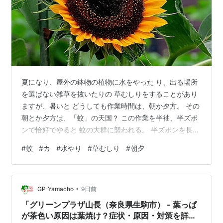
夏になり、屋外の鉢物の植物に水をやった り、出る場所
を選ばない雑草を抜いたりの 草むしりをすることがあり
ますが、暑いと どうしても作業時間は、朝か夕方。 その
朝とか夕方は、「蚊」の天国？ この作業を半袖、半ズボ
ンで恰好でやると 蚊の大群に襲われる。 半ズボンを長ズ
ボ ンの対策をしても、両腕、顔、頭にやはり 蚊の大
#
蚊
#
カ
#
水やり
#
草むしり
#
朝夕
群・・・ そして肌に取りついた蚊は、熱烈なキスの
嵐・・ ちゅうちゅう吸われて、痒みを注入されて あとが
大変です。 その上、身体の何処かに張り付いていて、 人
•
間と一緒に家の中に侵入する輩もいて、 一晩中あの「プ
GP-Yamacho
9日前
ーン」の音をふりまく・・。 困った季節だ・・。
「グリーンプラザ山長（奈良県生駒市） - 葉っぱ
が茶色い原因は葉焼け？症状・原因・対策を詳し