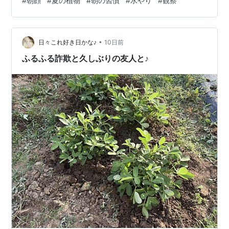
#
朝顔
#
夏の植物
#
朝の習慣
#
水やり
#
観察
で、無理に引っぱらず、支柱へ沿う位置をそっと整えま
した。短い作業ですが、植物に合わせて手を動かすと朝
の気持ちも落ち着きます。 花が咲いた日だけでなく、つ
•
ぼみがふくらむ途中や葉が増える様子にも楽しさがあり
日々これ好き日かな♪
10日前
ます。写真を一枚残しておくと、数日前との違いが分か
ふるふる詐欺と久しぶりの友人と♪
りやすくなりました。大きな記録を作らなくても、日
付…