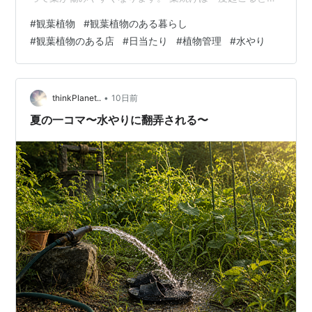
の緑色には戻りませんが、早めに気づいて置き場所を見
#
観葉植物
#
観葉植物のある暮らし
直せば、新しく出てくる葉はきれいに育てることができ
#
観葉植物のある店
#
日当たり
#
植物管理
#
水やり
ます。 今回は、葉焼けの見分け方や原因、正しい対処
法、葉焼けを防ぐコツまで詳しくご紹介します。 葉焼け
とは？ 葉焼けとは、植物の葉が強い日差しや急激な環境
変化によってダメージを受けることです。 人が日焼けを
•
thinkPlanet..
10日前
するように、植物も強すぎる光を浴び続…
夏の一コマ〜水やりに翻弄される〜