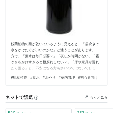
観葉植物の葉が乾いているように見えると、「霧吹きで
水をかけた方がいいのかな」と迷うことがあります。 一
方で、「葉水は毎日必要？」「夜しか時間がない」「霧
吹きをかけすぎると根腐れしない？」「床や家具が濡れ
たら困る」と、不安になる方も多いのではないでしょう
か。 結論からいうと、葉水はすべての観葉植物に毎日必
#
観葉植物
#
葉水
#
水やり
#
室内管理
#
初心者向け
要な作業ではありません。葉の乾燥を一時的にやわらげ
たり、軽いほこりを流したり、ハダニなどの異変を確認
したりする機会にはなりますが、土への水やりや部屋全
ネットで話題
もっと見る
体の加湿の代わりにはなりません。 この記事では、賃貸
の室内でも周囲を濡らしにくい葉水のやり方と、頻度・
時間帯の考え方、やりすぎを避けたいケースを初…
520
257