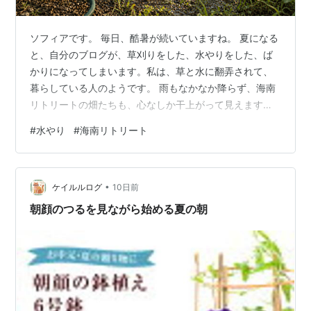
ソフィアです。 毎日、酷暑が続いていますね。 夏になる
と、自分のブログが、草刈りをした、水やりをした、ば
かりになってしまいます。私は、草と水に翻弄されて、
暮らしている人のようです。 雨もなかなか降らず、海南
リトリートの畑たちも、心なしか干上がって見えます。
あしたは雨が降るという天気予報も、いつも裏切られて
#
水やり
#
海南リトリート
いる気がします。 空を見上げていても、畑の土は黙って
乾いていくので、日が少し傾いた頃を見計らって、今日
もホースを引っ張り出します。 夕方になっても、蛇口を
•
ひねった水が、熱くてびっくりします。 お風呂なら「ち
ケイルルログ
10日前
ょうどいいね」と言いたくなるくらいの湯加減です笑 そ
朝顔のつるを見ながら始める夏の朝
して、夕方になると元気になるのは、…