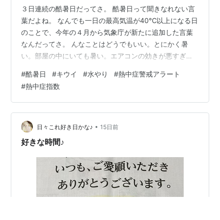
３日連続の酷暑日だってさ。 酷暑日って聞きなれない言
葉だよね。 なんでも一日の最高気温が40℃以上になる日
のことで、今年の４月から気象庁が新たに追加した言葉
なんだってさ。 んなことはどうでもいい。とにかく暑
い。部屋の中にいても暑い。エアコンの効きが悪すぎ
る。仕方ないか、古いエアコンなんだから。 まだ動いて
#
酷暑日
#
キウイ
#
水やり
#
熱中症警戒アラート
いるだけマシというもんだ。 いろんな公共施設でエアコ
#
熱中症指数
ンの調子が悪いというニュースが流れているが、老朽化
が原因というのも多いらしい。 この暑さと私の住む地域
では長期間雨が降っていないということで、心配してい
ることがありまして・・・。 庭に植えたタマリュウが枯
•
日々これ好き日かな♪
15日前
れ始めてきているんです。 これは大変。…
好きな時間♪