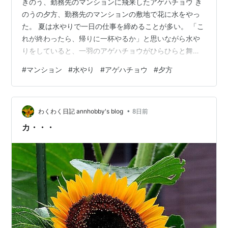
きのう、勤務先のマンションに飛来したアゲハチョウ き
のうの夕方、勤務先のマンションの敷地で花に水をやっ
た。 夏は水やりで一日の仕事を締めることが多い。 「こ
れが終わったら、帰りに一杯やるか」と思いながら水や
りをしていると、一羽のアゲハチョウがひらひらと舞い
降りてきた。 それだけなら時々あることだが、きのうの
#
マンション
#
水やり
#
アゲハチョウ
#
夕方
アゲハは人を恐れないようで、私のすぐそばまで飛んで
来た。 アゲハの羽ばたきの風圧が、顔で感じられるくら
いだった。 「人懐っこいアゲハだな」と思い、水やりの
•
手を止め、スマホを取り出してアゲハを追いかけた。 木
わくわく日記 annhobby's blog
8日前
の上を滑空するアゲハ。羽ばたいていないときは撮りや
カ・・・
すい アゲハが羽ばたくとこうなる。動…