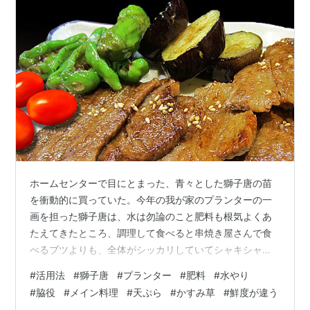
ホームセンターで目にとまった、青々とした獅子唐の苗
を衝動的に買っていた。今年の我が家のプランターの一
画を担った獅子唐は、水は勿論のこと肥料も根気よくあ
たえてきたところ、調理して食べると串焼き屋さんで食
べるブツよりも、全体がシッカリしていてシャキシャキ
感が優っているのは「新鮮」が一番の理由かも知れな
#
活用法
#
獅子唐
#
プランター
#
肥料
#
水やり
い。 お肉をタレ焼きにして、炙った獅子唐を付け合わせ
#
脇役
#
メイン料理
#
天ぷら
#
かすみ草
#
鮮度が違う
にしてみたが、次から次へと実を結ぶ獅子唐は使いきれ