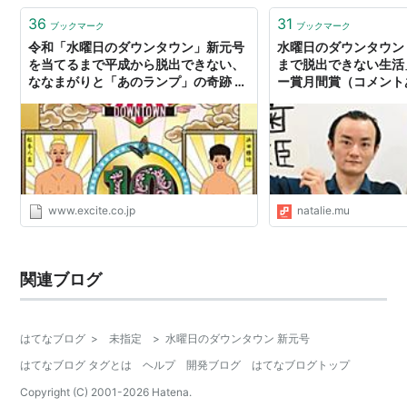
36
31
ブックマーク
ブックマーク
令和「水曜日のダウンタウン」新元号
水曜日のダウンタウン
を当てるまで平成から脱出できない、
まで脱出できない生活
ななまがりと「あのランプ」の奇跡 -
ー賞月間賞（コメントあ
エキサイトニュース
ナタリー
www.excite.co.jp
natalie.mu
関連ブログ
はてなブログ
>
未指定
>
水曜日のダウンタウン 新元号
はてなブログ タグとは
ヘルプ
開発ブログ
はてなブログトップ
Copyright (C) 2001-
2026
Hatena.