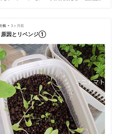
でたどり着き、その後は撤収しました。そして今回の播種
なりました。 昨年も…
•
モ帳
3ヶ月前
｜原因とリベンジ①