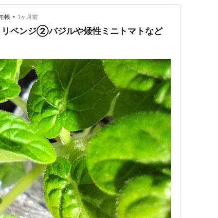
•
モ帳
1ヶ月前
｜リベンジ②バジルや矮性ミニトマトなど