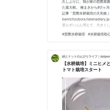
久しぶりに、我が家の窓際菜園
た葉大根。 種まきから約1ヶ
記事「窓際水耕栽培の大失敗
benrichzubora.haten
葉もずいぶん増えて、大きくし
穫 今回は、もう一度収穫でき
#
窓際水耕栽培
#
水耕栽培初
残してみました。 本当にこれ
から約2ヶ月。 途中で徒長した
緑とドットのんびりライフ｜dotponic 
【水耕栽培】ミニヒメ
トマト栽培スタート