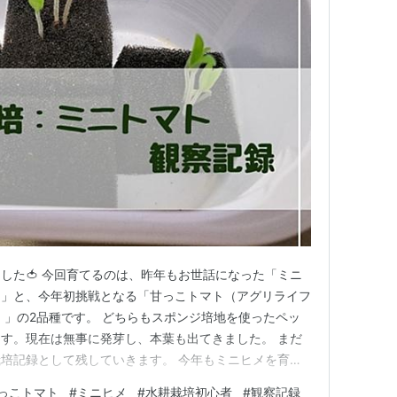
した🍅 今回育てるのは、昨年もお世話になった「ミニ
）」と、今年初挑戦となる「甘っこトマト（アグリライフ
）」の2品種です。 どちらもスポンジ培地を使ったペッ
す。現在は無事に発芽し、本葉も出てきました。 まだ
培記録として残していきます。 今年もミニヒメを育て
ヒメは昨年ダイソーで購入した種の残りです。 昨年育てて
っこトマト
#
ミニヒメ
#
水耕栽培初心者
#
観察記録