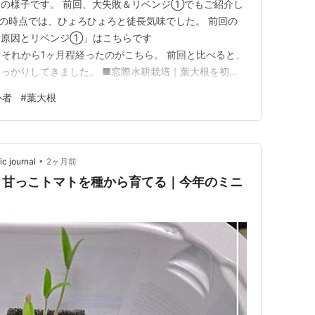
の様子です。 前回、大失敗＆リベンジ①でもご紹介し
月の時点では、ひょろひょろと徒長気味でした。 前回の
｜原因とリベンジ①」はこちらです
adiary.jp それから1ヶ月程経ったのがこちら。 前回と比べると、
っかりしてきました。 ■窓際水耕栽培｜葉大根を初収
ることを期待して外側の葉から収穫。 中心部分はあえて
心者
#
葉大根
で再収穫なるか！？ とりあえず実験してみます。 種まき
り…
•
journal
2ヶ月前
と甘っこトマトを種から育てる｜今年のミニ