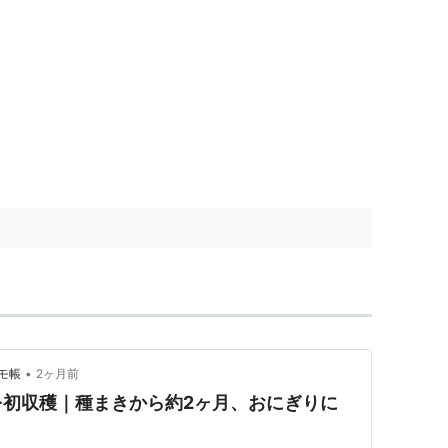
•
モ帳
2ヶ月前
を初収穫｜種まきから約2ヶ月、おにぎりに