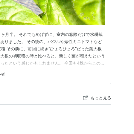
1ヶ月半。 それでもめげずに、室内の窓際だけで水耕栽
ありました。 その後の、バジルや矮性ミニトマトなど
収穫 その前に、前回に続き”ひょろひょろ”だった葉大根
の葉大根の初収穫の時と比べると、新しく葉が増えたという
ったという感じかもしれません。 今回も4株からこのく
り若干少ないかな？でも、あのひょろひょろからこれだ
心者
、真ん中の葉を少し残してみましたが、今回で終了かもし
したが、我が…
もっと見る