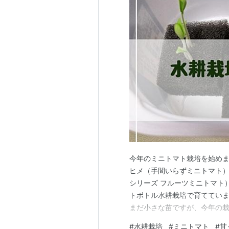
今年のミニトマト栽培を始めま
ヒメ（手間いらずミニトマト
シリーズ フルーツミニトマト
トボトル水耕栽培で育てていま
まだ小さな苗ですが、今年の栽
ます ミニトマトの双葉 ミニ
#
水耕栽培
#
ミニトマト
#
甘