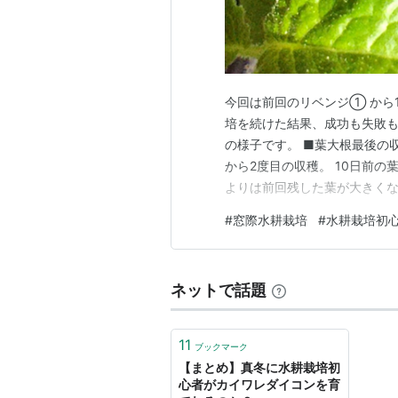
今回は前回のリベンジ① から
培を続けた結果、成功も失敗も
の様子です。 ■葉大根最後の
から2度目の収穫。 10日前
よりは前回残した葉が大きくな
らい収穫できました。 前回よ
#
窓際水耕栽培
#
水耕栽培初
け採れれば、まぁ満足♪ また
れませんね。 前回もお話しま
ネットで話題
11
ブックマーク
【まとめ】真冬に水耕栽培初
心者がカイワレダイコンを育