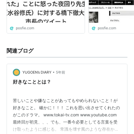
いる」と言っているが、しかし一方で日々テレビ出演や
公演などをしたり、また本を執筆し出版しているとされ
る。更には、深夜に繁華街にて見回りを行っているとも
されている。しかし、これらの話は統一してみると、非
posfie.com
posfie.com
常に無理のある話だと言える。
（こういった“物語”に
ゴーストライター
や売れない脚本
家を使うのはよくある事である）
関連ブログ
amazon:水谷修
•
YUGOEN’s DIARY
5年前
夜回り先生
好きなこととは？
作者:
水谷修
出版社/メーカー:
サンクチュアリ出版
発売日:
2004/02/01
苦しいことや嫌なことがあってもやめられないこと！が
メディア:
単行本
好きなこと。 確かに！！！ これを思い出させてくれたの
購入
: 5人
クリック
: 130回
がこのドラマ。 www.tokai-tv.com www.youtube.com
この商品を含むブログ (152件) を見る
最終回が初見、、、でも、一番今必要としてる言葉を受
け取ったように感じる。 常識を壊す風のような存在か