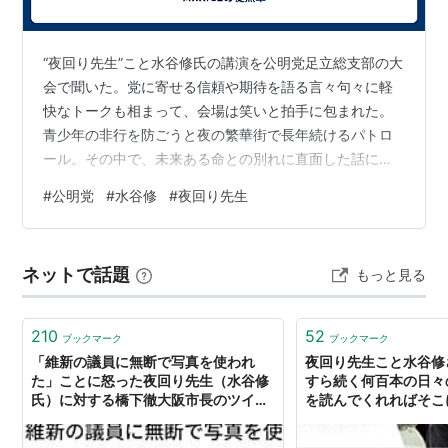
また、「いじめを行った生徒は登校停止処分にする」と
“夜回り先生”こと水谷修氏の講演を公明党足立総支部の大
いう案に反対している。
会で聞いた。党に寄せる信頼や期待を語る言々句々に軽
快なトークも相まって、会場は笑いと拍手に包まれた。
青少年の非行を防ごうと夜の繁華街で長年続けるパトロ
2007年5月には、「覚せい剤使用を使用していた男性に
ール。その中で、未来ある命との別れに直面した話に涙
がこぼれた。公明党と他党との根本的な考え方の違いを
対し、自首を勧めた」という報道があり、話題となっ
#
公明党
#
水谷修
#
夜回り先生
熱弁する場面も印象的だった。 公明党は「国民があって
た。（
参考
）
国がある」。どんなに“豊か”で“美しい”国になろうとも、
最近は大阪・朝日放送の特別企画番組『こども未来プロ
自ら命を絶つ子どもや、その日の暮らしに困る高齢者が
ジェクト』にレギュラー出演したり、同局の『
NEWSゆ
ネットで話題
もっと見る
一人でもいたら「そんな国は幸せじゃない」と続けた。
う
』などに不定期出演したりしている。
困り果て、泣いている人はいないか。その“一人”を探し出
し、幸せにするために声を聴き、…
210
52
2008年4月より、花園大学客員教授。
ブックマーク
ブックマーク
「維新の議員に無断で写真を使われ
夜回り先生こと水谷修
た」ことに怒った夜回り先生（水谷修
すら続く何百本の日々
謎
氏）に対する橋下徹大阪市長のツイー
を読んでくれればそこ
ト
ました。」とホームペ
水谷は「毎日、子供からの電話やメールなどに返信して