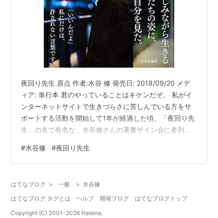
夜回り先生 原点 作者:水谷 修 発売日: 2018/09/20 メデ
ィア: 単行本 君のやっていることはキケンだぞ。 私がイ
ンターネットサイトで生きづらさに苦しんでいる方をサ
ポートする活動を開始して1年が経過した頃、「夜回り先
生」の名で有名な、水谷修さんの著書サイン会に参列し
たことがありました。 早いもので、あれから15年が経ち
#
水谷修
#
夜回り先生
ましたが、短い時間ながら、今でも水谷先生と会話した
時のことが鮮明に残っています。 私の原点回帰とも言え
る出来事として深く刻まれているからです。当時大学生
はてなブログ
>
一般
>
水谷修
だった私は、若者の為に命を懸けてまで尽力されている
はてなブログ タグとは
ヘルプ
開発ブログ
はてなブログトップ
水谷先生ならば、私の活動を理解して励ましてもらえる
のではないかとい…
Copyright (C) 2001-
2026
Hatena.