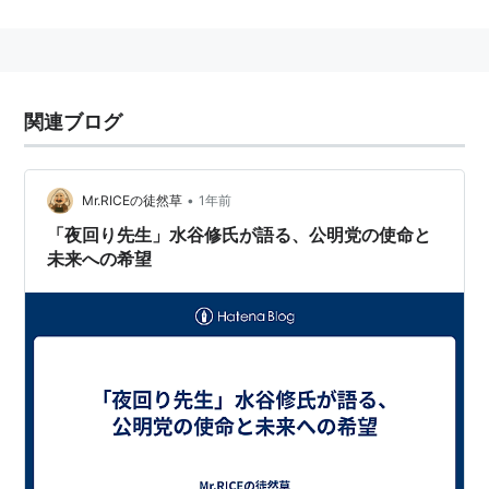
1983年横浜市立高校の教師になり、1998年から市立戸
塚高校定時制社会科教諭、2004年4月から市立横浜総合
高校教諭。同年9月、横浜市の高校教諭を辞職。中・高
校生の非行防止と更生、薬物汚染の拡大防止のために、
関連ブログ
夜の繁華街をパトロールする。薬物防止の講演では全国
を駆け回る。2003年東京弁護士会第17回人権賞受賞。
•
著書は、「夜回り先生」（サンクチュアリ出版）など。
Mr.RICEの徒然草
1年前
「夜回り先生」水谷修氏が語る、公明党の使命と
教師生活のほとんどを少年少女の非行・薬物問題に捧
未来への希望
げ、「夜回り」と呼ばれる深夜パトロールを行いなが
ら、彼らの更正に尽力している実在の人物。
水谷先生はもう12年以上も、夜回りをして5000人以上
の子供たちの相談に乗ってきた。そこには学校にも家庭
にも居場所を見出せない少年少女の叫びと哀しみ
が・・。
復調の為相談メールに対する対応再開。