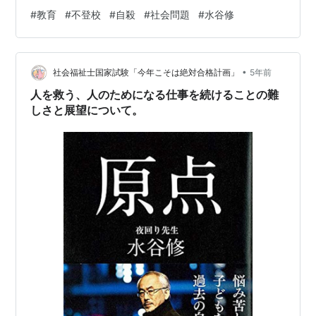
～！ おもろい。 『今日の常識が明日の非常識という時代
#
教育
#
不登校
#
自殺
#
社会問題
#
水谷修
夜回り先生と夜眠れない子どもた
どう生きたらいいですか？』 ほんとに生きるのが難しく
ち
なってしまったこのご時世。 ・バブル経済崩壊以降続い
作者:
水谷修
ている社会的、経済的な閉塞状況の中で、多くの日本人
出版社/メーカー:
サンクチュアリ出版
•
が笑顔を忘れ、今を生きることに疲れ果てています。/優
社会福祉士国家試験「今年こそは絶対合格計画」
5年前
発売日:
2004/10/10
しさと勇気の育てかた：水谷修 ・考えることをやめよ
人を救う、人のためになる仕事を続けることの難
メディア:
単行本
う…
購入
: 2人
クリック
: 71回
しさと展望について。
この商品を含むブログ (50件) を見る