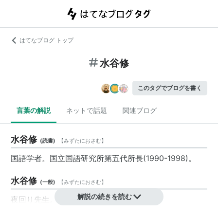
はてなブログ トップ
水谷修
このタグでブログを書く
言葉の解説
ネットで話題
関連ブログ
水谷修
(
読書
)
【
みずたにおさむ
】
国語学者。国立国語研究所第五代所長(1990-1998)。
水谷修
(
一般
)
【
みずたにおさむ
】
解説の続きを読む
夜回り先生
。
1956年横浜市生まれ。上智大学文学部哲学科卒業。