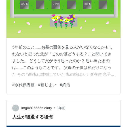
5年前のこと……お墓の面倒を見る人がいなくなるかもし
れないと思った父が「このお墓どうする？」と聞いてき
ました。 どうして父がそう思ったのか？ 思い当たるの
は……このようなことです。 父母の子供は私だけになっ
た その当時私は離婚していた 私の娘はカナダ在住 息子
は引きこもり 私も自分が死んだら…お墓の管理が難しく
#
永代供養墓
#
墓じまい
#
終活
なるだろうと思っていました。 お墓のこと 墓じまいの準
備 永代供養墓の契約 墓じまい 開眼供養 墓じまい・永代
供養墓のまとめ 墓じまい 家族や親族で話し合って決める
•
こと 今までお世話なったお寺さんとの円満な離檀 墓石の
lmg0806666’s diary
3年前
撤去を頼む石材店選び 永代供養墓 永代供養墓にする利点
人生が後退する後悔
永代供養墓の注…