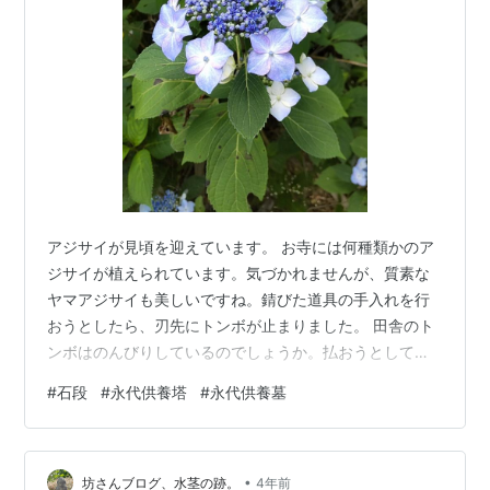
アジサイが見頃を迎えています。 お寺には何種類かのア
ジサイが植えられています。気づかれませんが、質素な
ヤマアジサイも美しいですね。錆びた道具の手入れを行
おうとしたら、刃先にトンボが止まりました。 田舎のト
ンボはのんびりしているのでしょうか。払おうとして
も、また止まろうと近寄ってきます。春先から建設をお
#
石段
#
永代供養塔
#
永代供養墓
願いしていた石段が完成しました。 キレイですね。砂利
も敷いて、夏至を前にした陽射しに明るく輝いていま
す。永代供養塔から本堂へ向かうのも便利になりまし
•
た。 これまでの小道。木漏れ日が心地よいです。 本堂へ
坊さんブログ、水茎の跡。
4年前