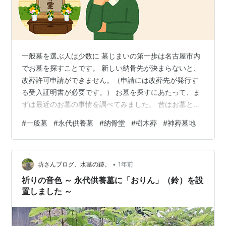
一般墓を選ぶ人は少数に 墓じまいの第一歩は名古屋市内
でお墓を探すことです。 新しい納骨先が決まらないと、
改葬許可申請ができません。（申請には改葬先が発行す
る受入証明書が必要です。） お墓を探すにあたって、ま
ずは最近のお墓の事情を調べてみました。 昔はお墓とい
えば一般墓ですが、今では永代供養墓を選択する人が大
#
一般墓
#
永代供養墓
#
納骨堂
#
樹木葬
#
神葬墓地
半なようです。 最近の調査では一般墓を選ぶのは17％程
度のようで、大半の人が永代供養墓を選んでいます。
「子どもに負担をかけたくない」「自分で供養の形を選
•
びたい」という理由から、永代供養墓の選択が増加して
坊さんブログ、水茎の跡。
1年前
いるようです。 ちなみに一般墓と永代供養墓の違いがこ
祈りの音色 ～ 永代供養墓に「おりん」（鈴）を設
ちらです。（Copilotによる） …
置しました ～