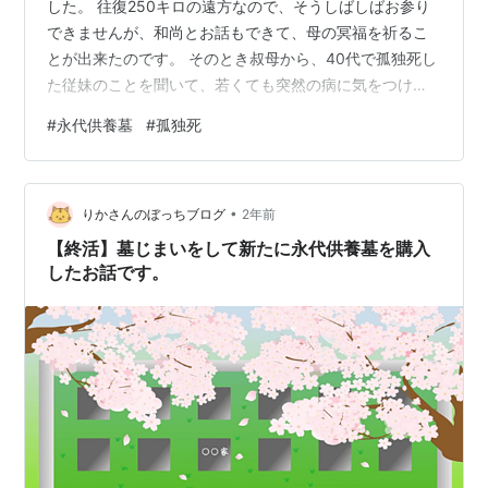
した。 往復250キロの遠方なので、そうしばしばお参り
できませんが、和尚とお話もできて、母の冥福を祈るこ
とが出来たのです。 そのとき叔母から、40代で孤独死し
た従妹のことを聞いて、若くても突然の病に気をつけな
くてはと思ったことも、お伝えします。 スポンサーリン
#
永代供養墓
#
孤独死
ク 40代で孤独死 永代供養墓 まとめ 40代で孤独死 従妹
は優秀な女性でした 実母は6人兄弟の次女でした。 叔父
や叔母・従兄弟たちの多くは、実母が暮らした町に暮し
•
ています。 叔母から、実母の弟一家のことを聞きまし
りかさんのぼっちブログ
2年前
た。 東京で暮らしていた一人娘が孤独死した 葬儀の2か
【終活】墓じまいをして新たに永代供養墓を購入
月後、その母が心労…
したお話です。