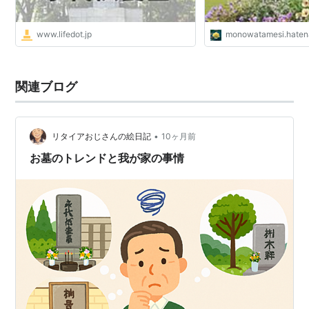
www.lifedot.jp
monowatamesi.haten
関連ブログ
•
リタイアおじさんの絵日記
10ヶ月前
お墓のトレンドと我が家の事情