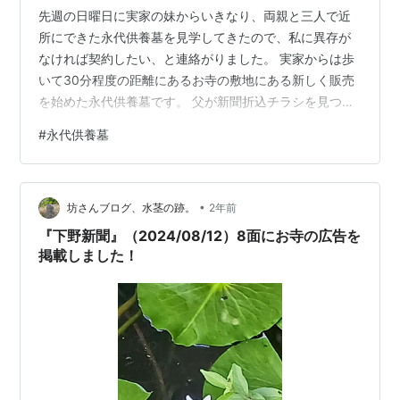
先週の日曜日に実家の妹からいきなり、両親と三人で近
所にできた永代供養墓を見学してきたので、私に異存が
なければ契約したい、と連絡がりました。 実家からは歩
いて30分程度の距離にあるお寺の敷地にある新しく販売
を始めた永代供養墓です。 父が新聞折込チラシを見つけ
て、見学に行こう、ということになったのだそうです。
#
永代供養墓
一昨日からちょうど実家に帰ったので、昨日私も見に行
き、特に問題ないと思いましたので契約しました。 急な
展開にビックリです。 実家の母は以前から「一心寺さん
•
でいい」ということでしたが、一方の父は「他人と一緒
坊さんブログ、水茎の跡。
2年前
くたにこねくりまわされて骨仏になるのはいやじゃ、海
『下野新聞』（2024/08/12）8面にお寺の広告を
にまいてくれ」とふたりの意見がまとまら…
掲載しました！