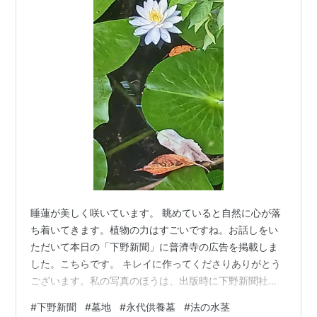
睡蓮が美しく咲いています。 眺めていると自然に心が落
ち着いてきます。植物の力はすごいですね。お話しをい
ただいて本日の「下野新聞」に普濟寺の広告を掲載しま
した。こちらです。 キレイに作ってくださりありがとう
ございます。私の写真のほうは、出版時に下野新聞社の
方に撮っていただいたものです。（「法の水茎」武蔵野
#
下野新聞
#
墓地
#
永代供養墓
#
法の水茎
書院HP） www.musashinoshoin.co.jpまずはお寺の存在