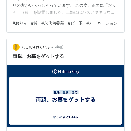
りの方がいらっしゃっています。 この度、正面に「おり
ん」（鈴）を設置しました。上部にはハスとキキョウの
花々とともに「祈りの音色」と刻んでいただきました。
#
おりん
#
鈴
#
永代供養墓
#
ビー玉
#
カーネーション
一見、鳥の巣のようにも見えますね。下にはきれいなビ
ー玉のようなものがあります。 こちらを上の穴に投入い
ただきますと澄んだ音色が響きます。お参りの際には、
•
ぜひ鳴らしていただければと思います。墓前には美しい
なこのすけらいふ
2年前
花。 カーネーションはお母さまに捧げられたのでょう
両親、お墓をゲットする
か。お花に音色にお線香……清らかな心で…