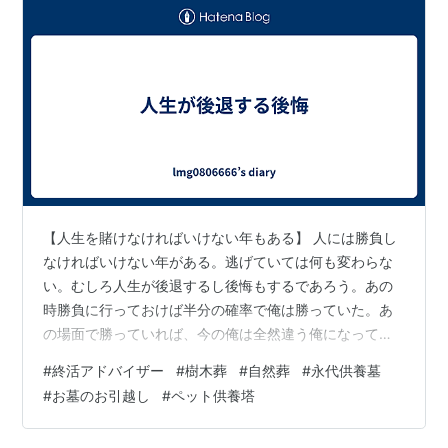
【人生を賭けなければいけない年もある】 人には勝負し
なければいけない年がある。逃げていては何も変わらな
い。むしろ人生が後退するし後悔もするであろう。あの
時勝負に行っておけば半分の確率で俺は勝っていた。あ
の場面で勝っていれば、今の俺は全然違う俺になってい
たであろうと、戦わず逃げてしまった人は必ず後悔す
#
終活アドバイザー
#
樹木葬
#
自然葬
#
永代供養墓
る。 後悔は癖になる。一度目の前の苦難から逃げて後悔
#
お墓のお引越し
#
ペット供養塔
することを覚えると、次もまた同じように逃げて後悔す
る自分がいるであろう。人生との戦いはその戦いのリン