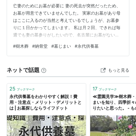
亡妻のためにお墓が必要に 妻の死去が突然だったため、
お墓が用意できていませんでした。 実家のお墓があり母
はここに入るのが当然と考えているでしょうが、お墓参
りに１日かかってしまいます。 私は月２回、できれば毎
週でも妻の墓参りがしたいので、名古屋にお墓がないと
不便です。 娘たちも名古屋に住んでいるので、名古屋に
#
樹木葬
#
納骨堂
#
墓じまい
#
永代供養墓
お墓があれば頻繁にお墓詣りができます。 五十日祭（仏
教の四十九日）には妻の遺骨を埋葬しないといけないの
で、名古屋市内に埋葬するとなると急ぎお墓を探さない
ネットで話題
もっと見る
といけません。 実は妻が入院した直後のブログに書きま
したが、妹夫婦が体調を崩して実家のお墓の清掃等が困
難になったため墓じまいを考えていました…
25
17
ブックマーク
ブックマーク
永代供養墓をわかりやすく解説！費
≪霊園見学≫樹木葬・
用・注意点・メリット・デメリットと
まいを知り、四季折々
は | お墓探しならライフドット
りたいと思った。 - 