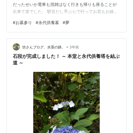
だったせいか電車も混雑はなく行きも帰りも座ることが
出来て楽でした。 駅近だし手ぶらで行ってお花もお線香
もお寺で調達できるので、本当に気楽に行けます。掃除
#
お墓参り
#
永代供養墓
#
夢
も行き届いているので、いつも気持ちよくお参りができ
ます。 両親を永代供養墓にお願いしています。今日もた
くさんのお花が供えられていたので、お参りの方も途切
•
れることがないのでしょう。これならお墓の中の父母も
坊さんブログ、水茎の跡。
3年前
寂しくないだろうと思いました。 母が亡くなってから13
石段が完成しました！ ～ 本堂と永代供養塔を結ぶ
年が経ちました。そんなに経ったなんて信じ…
道 ～