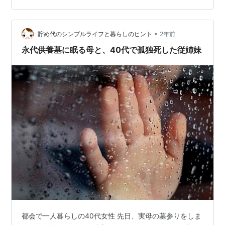
を知っていただけましたら有り難く思います。 ランキン
グ参加中言葉を紡ぐ人たち ランキング参加中寺院 ランキ
•
ング参加中仏教（生きる術）を学ぶ日記 ※ ※ 最後までお
貯め代のシンプルライフと暮らしのヒント
2年前
読みくださりありがとうございました。
永代供養墓に眠る母と、40代で孤独死した従姉妹
都会で一人暮らしの40代女性 先日、実母の墓参りをしま