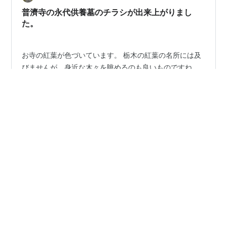
向かう参道の石段からの眺めはこちら。手すりも付けて
普濟寺の永代供養墓のチラシが出来上がりまし
いただきました。 ちょっとしたベンチなどがある…
た。