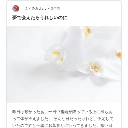
グに上がる勇気がなければどんなに努力していても勝て
ない。負けることはないであろうが、永遠に勝てない。
•
ふくみみdiary
3年前
それが何を意味することなのか、勝者にはなれないと…
夢で会えたらうれしいのに
昨日は寒かったぁ、一日中霧雨が降っている上に風もあ
って体が冷えました。 そんな日だったけれど、予定して
いたので姪と一緒にお墓参りに行ってきました。寒い日