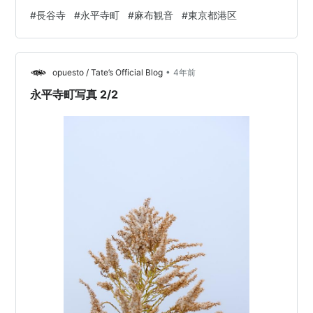
に、門庵宗関によって創建されました。 本尊 釈迦牟尼仏
#
長谷寺
#
永平寺町
#
麻布観音
#
東京都港区
見どころ 屋内で見る高さ10mの観音菩薩は、圧倒的な存
在感があります。 アクセス 東京都港区西麻布2-21-34 東
京メトロ半蔵門線ほか「六本木」徒歩20分 探訪レポート
•
「大本山永平寺別院」と書かれた門を入ると、やはり身
opuesto / Tate’s Official Blog
4年前
が引き締まるというか、あの永平寺なのだという感慨が
永平寺町写真 2/2
あ…