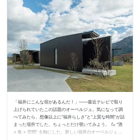
「福井にこんな宿があるんだ！」――最近テレビで取り
上げられていたこの話題のオーベルジュ。気になって調
べてみたら、想像以上に“福井らしさ”と“上質な時間”が詰
まった場所でした。ちょっとだけ覗いてみよう。 🍶 “酒
× 食 × 空間” を軸にした、新しい福井のオーベルジュ 歓
宿縁 ESHIKOTOは、福井・永平寺町で、地元の食や自