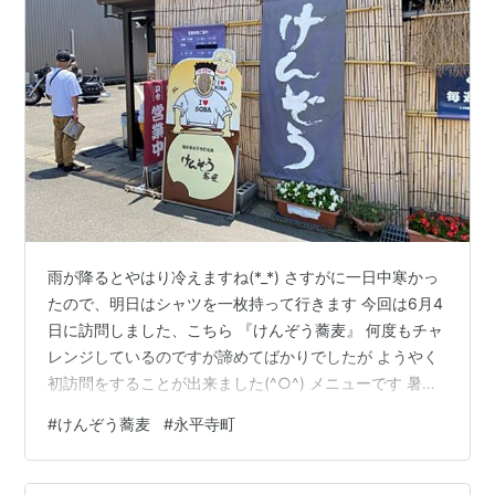
雨が降るとやはり冷えますね(*_*) さすがに一日中寒かっ
たので、明日はシャツを一枚持って行きます 今回は6月4
日に訪問しました、こちら 『けんぞう蕎麦』 何度もチャ
レンジしているのですが諦めてばかりでしたが ようやく
初訪問をすることが出来ました(^○^) メニューです 暑い
日に飲むビールはとても美味しそうですね････(T_T) ツレ
#
けんぞう蕎麦
#
永平寺町
と相談をしてやはりこれにしました 「五合蕎麦」 2人な
のに沢山器が並んで賑やかでテンションが上がります(笑)
そのまま食べるとツルツルとした食感で美味しい♪ おろし