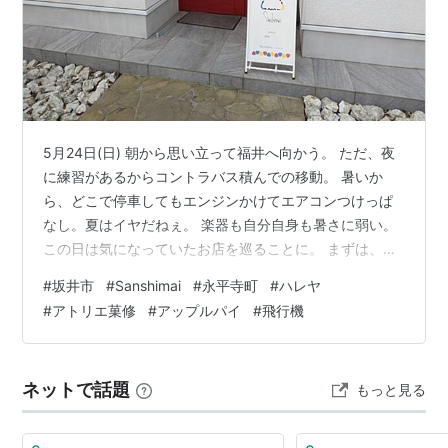
5月24日(日) 朝から思い立って福井へ向かう。 ただ、夜
に練習があるからコントラバス積んでの移動。 暑いか
ら、どこで停車してもエンジンかけてエアコンつけっぱ
なし。夏はイヤだねぇ。 楽器も自分自身も暑さに弱い。
この日は気になっていたお店を巡ることに。 まずは、坂
井市にあるおにぎり専門店、Sanshimai。 丸岡城近くに
#
坂井市
#
Sanshimai
#
永平寺町
#
ハレヤ
あるお店。 綺麗な外観。 なんと、おにぎり専門店。 メ
#
アトリエ菓修
#
アップルパイ
#
飛行機
ニューが書かれた紙があり、希望する具材にチェックを
いれて注文する形。 注文を受けてから、握ってもらえ
る。 どれも美味しい。 お店の前にあった公園で食べた。
ネットで話題
もっと見る
遠足気分。 店内にもカウンターがあったので、イートイ
ンもできるはず。…