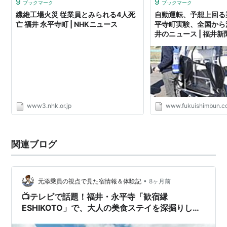
9
9
ブックマーク
ブックマーク
繊維工場火災 従業員とみられる4人死
自動運転、予想上回る
亡 福井 永平寺町 | NHKニュース
平寺町実験、全国から注目
井のニュース | 福井新聞
www3.nhk.or.jp
www.fukuishimbun.co
関連ブログ
•
元添乗員の視点で見た宿情報＆体験記
8ヶ月前
📺テレビで話題！福井・永平寺「歓宿縁
ESHIKOTO」で、大人の美食ステイを深掘りして
みた✨