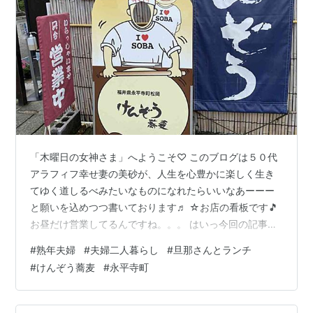
「木曜日の女神さま」へようこそ♡ このブログは５０代
アラフィフ幸せ妻の美砂が、人生を心豊かに楽しく生き
てゆく道しるべみたいなものになれたらいいなあーーー
と願いを込めつつ書いております♬ ☆お店の看板です🎵
お昼だけ営業してるんですね。。。 はいっ今回の記事は
ー 行列のできる蕎麦屋に熟年夫婦リベンジ成功🎵 ってこ
#
熟年夫婦
#
夫婦二人暮らし
#
旦那さんとランチ
とですが、 こちらのお蕎麦屋さん、ミシュランプレート
#
けんぞう蕎麦
#
永平寺町
みたいなのをとって、 それからテレビで放送されてから
一気に有名になったらしく、 前回土日に寄ったときは、
予約もできず、すでに駐車場の空きがないくらい 人がい