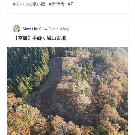
#
タバコの吸い殻
#
新時代
#
7
が、 どう動くのでしょうか？ 特に‥ 中国の動きからは‥
目を離さないで下さい。 ------ 話は飛びますが、 年末年
始に沢山の写真を撮ってきました。 整理が終わったの
で、 少しづつアップしていきます…
•
Slow Life Slow Fish
4年前
【空撮】手繰ヶ城山古墳