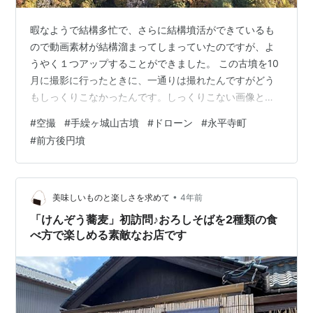
暇なようで結構多忙で、さらに結構墳活ができているも
ので動画素材が結構溜まってしまっていたのですが、よ
うやく１つアップすることができました。 この古墳を10
月に撮影に行ったときに、一通りは撮れたんですがどう
もしっくりこなかったんです。しっくりこない画像とは
こんな感じ。 古墳の形状は良く分かるしこれはこれで良
#
空撮
#
手繰ヶ城山古墳
#
ドローン
#
永平寺町
いかもしれませんが、実際はもう少し迫力のある感じで
#
前方後円墳
周囲も紅葉がより本格化すればもっと良い画が撮れるん
じゃないかと思いまして一か月後に臨んだのがこちら。
朝日の照らし方が違うのありますが、紅葉がより映える
こちらベースで動画編集した次第です。BGMも雰囲気に
•
美味しいものと楽しさを求めて
4年前
合わせてみましたのでよろしければご視聴く…
「けんぞう蕎麦」初訪問♪おろしそばを2種類の食
べ方で楽しめる素敵なお店です