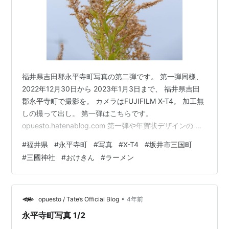
福井県吉田郡永平寺町写真の第二弾です。 第一弾同様、
2022年12月30日から 2023年1月3日まで、 福井県吉田
郡永平寺町で撮影を。 カメラはFUJIFILM X-T4。 加工無
しの撮って出し。 第一弾はこちらです。
opuesto.hatenablog.com 第一弾や年賀状デザインの リ
アクションを下さった方々、 本当に有難うございます。
#
福井県
#
永平寺町
#
写真
#
X-T4
#
坂井市三国町
なかなか伝わりにくいデザインや 写真が多いかも知れま
#
三國神社
#
おけきん
#
ラーメン
せんが、 1人でも何かを感じ取ってもらえれば本望です。
そもそも”広く浅く”は狙っていません。 濃厚な1人‥ その
人の記憶に残ってくれたり、 何か行動のきっかけになっ
てくれることが 一番嬉しいです…
•
opuesto / Tate’s Official Blog
4年前
永平寺町写真 1/2