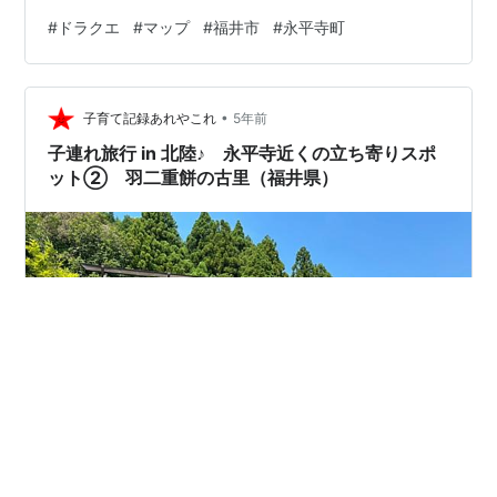
山(だいぶつじさん) 文殊山(もんじゅさん) ■河川 九頭竜
#
ドラクエ
#
マップ
#
福井市
#
永平寺町
川(くずりゅうがわ) 足羽川(あすわがわ) 日野川(ひのがわ)
■神社 足羽神社(あすわじんじゃ) 福井神社(ふくいじんじ
ゃ) 藤島神社(ふじしまじんじゃ) ■寺院 永平寺(えいへい
•
じ) ■城 一乗谷城(いちじょうだにじょう) 福井城(ふくい
子育て記録あれやこれ
5年前
じょう) ※１マッ…
子連れ旅行 in 北陸♪ 永平寺近くの立ち寄りスポ
ット② 羽二重餅の古里（福井県）