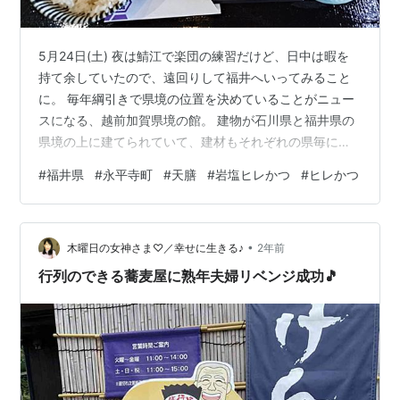
5月24日(土) 夜は鯖江で楽団の練習だけど、日中は暇を
持て余していたので、遠回りして福井へいってみること
に。 毎年綱引きで県境の位置を決めていることがニュー
スになる、越前加賀県境の館。 建物が石川県と福井県の
県境の上に建てられていて、建材もそれぞれの県毎に使
い分けられている。 館内では、戸田城聖生誕地とか案内
#
福井県
#
永平寺町
#
天膳
#
岩塩ヒレかつ
#
ヒレかつ
されて、ちょっとビックリ。 蓮如の里あわら、吉崎とし
て、吉崎御坊等と並んで散策ルートが有るらしい。僕は
興味も無いので行ってないけど。道の駅は整備されたば
•
かりなのか、綺麗だった。 この日のお昼ご飯。福井県の
木曜日の女神さま♡／幸せに生きる♪
2年前
永平寺町にある熟成かつ天膳本店で、岩塩ヒレかつ定
行列のできる蕎麦屋に熟年夫婦リベンジ成功🎵
食。 はい、美味しい。 ヒレカツにし…