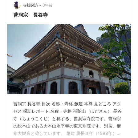
っぱい並んでて、けっきょく違うところで食べたんで
•
寺社探訪
3年前
す。 でも、今回は平日で予約もで…
曹洞宗 長谷寺
曹洞宗 長谷寺 目次 名称・寺格 創建 本尊 見どころ アク
セス 探訪レポート 名称・寺格 補陀山（ほださん） 長谷
寺（ちょうこくじ）と称する、曹洞宗寺院です。曹洞宗
の総本山である大本山永平寺の東京別院です。別名、麻
布大観音と称しています。 創建 慶長３年（1598年）