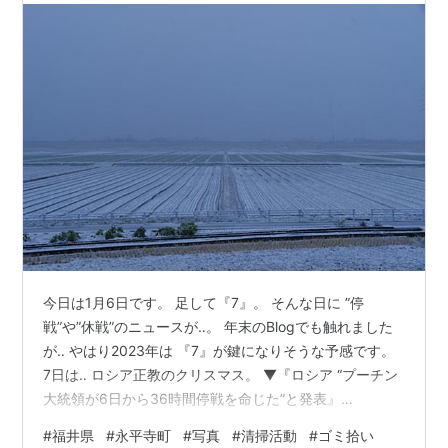
今日は1月6日です。 足して『7』。 そんな日に ”停
戦”や”休戦”のニュースが‥。 年末のBlogでも触れました
が‥ やはり2023年は 『7』が鍵になりそうな予感です。
7日は‥ ロシア正教のクリスマス。 ▼『ロシア “プーチン
大統領が6日から36時間停戦を命じた”と発表』
www3.nhk.or.jp この見出しには、 相変わらず‥ 『3』
#
福井県
#
永平寺町
#
写真
#
清掃活動
#
ゴミ拾い
『6』『9』が踊っていますが、 さて‥関係の深い国々