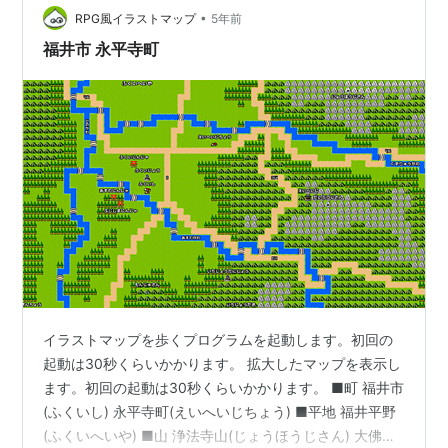
•
そばを楽しむお出汁に鰹節とネギ、 別の2つの器には辛
RPG風イラストマップ
5年前
み大根のしぼり汁が入っています おろし蕎麦は優…
福井市 永平寺町
イラストマップを歩くプログラムを起動します。初回の
起動は30秒くらいかかります。 拡大したマップを表示し
ます。初回の起動は30秒くらいかかります。 ■町 福井市
(ふくいし) 永平寺町(えいへいじちょう) ■平地 福井平野
(ふくいへいや) ■山 浄法寺山(じょうほうじさん) 大佛寺