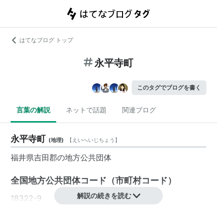
はてなブログ トップ
永平寺町
このタグでブログを書く
言葉の解説
ネットで話題
関連ブログ
永平寺町
(
地理
)
【
えいへいじちょう
】
福井県
吉田郡の地方公共団体
全国地方公共団体コード
（
市町村コード
）
解説の続きを読む
18322-9