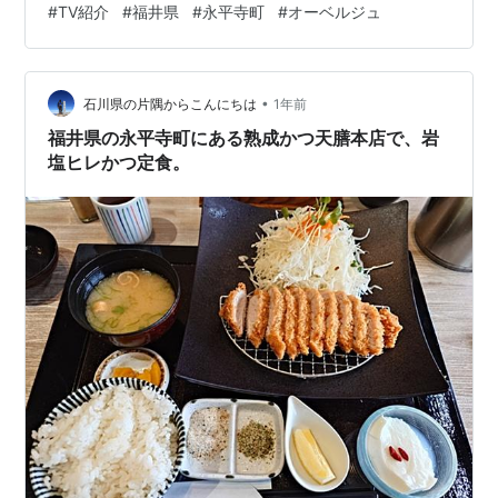
#
TV紹介
#
福井県
#
永平寺町
#
オーベルジュ
然、伝統を味わうために生まれた宿。 “めったにないご縁
を歓ぶ”という名前の通り、ここでしか出会えない体験を
届けてくれます。 創業220年を超える蔵元が生み出す銘
•
酒「黒龍」。その源は、すぐそばを流れる清らかな伏流
石川県の片隅からこんにちは
1年前
水──九頭竜川の恵みによるものです。そこから生まれる
福井県の永平寺町にある熟成かつ天膳本店で、岩
地酒と、北…
塩ヒレかつ定食。