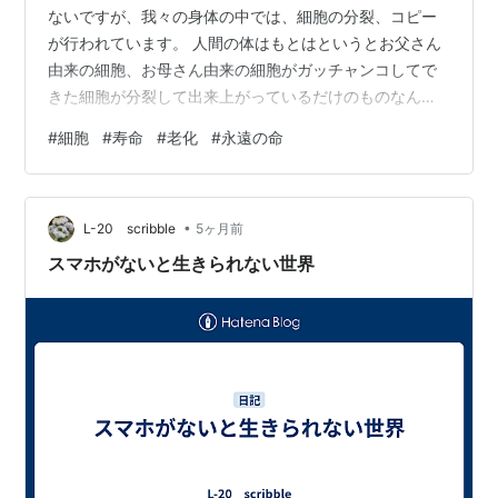
ないですが、我々の身体の中では、細胞の分裂、コピー
が行われています。 人間の体はもとはというとお父さん
由来の細胞、お母さん由来の細胞がガッチャンコしてで
きた細胞が分裂して出来上がっているだけのものなんで
すが、その細胞の数はなんと約37兆個にもなるんだそう
#
細胞
#
寿命
#
老化
#
永遠の命
です。お金もこんなに増えればよいのにね。 そうしてで
きた、体のパーツ、容易に想像がつくように、ずうっと
同じではなく、随時更新されています。自動車を擦って
•
しまったらその傷なおりませんが、人間の身体はちょっ
L-20 scribble
5ヶ月前
と皮膚を怪我したくらいでもすぐ治りますよね。小指切
スマホがないと生きられない世界
ってしまったら生えてきませんが。自動車は買…