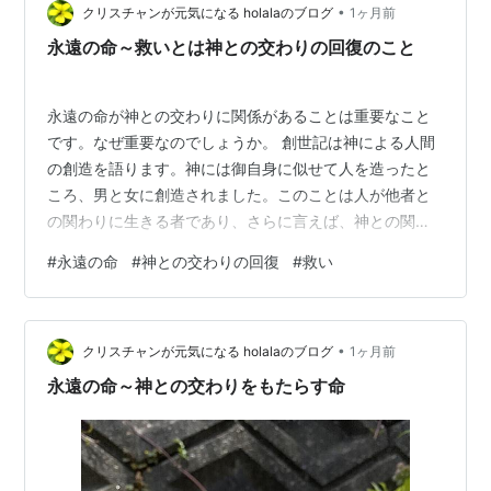
•
な、盗むな、偽証するな、父母を敬え、また、隣人を自
クリスチャンが元気になる holalaのブログ
1ヶ月前
分のように愛しなさい」。 青年がこれらの戒めは守って
永遠の命～救いとは神との交わりの回復のこと
いますと言うとイエス…
永遠の命が神との交わりに関係があることは重要なこと
です。なぜ重要なのでしょうか。 創世記は神による人間
の創造を語ります。神には御自身に似せて人を造ったと
ころ、男と女に創造されました。このことは人が他者と
の関わりに生きる者であり、さらに言えば、神との関わ
りに生きる者であることが示されます。 アダムとエバは
#
永遠の命
#
神との交わりの回復
#
救い
エデンの園で神と共に生きていました。でも神の警告に
背き、善悪を知る知識の実を食べました。罪の結果とし
て、彼らはエデンの園を追い出されました。彼らは神と
•
の交わりを失いました。神との関係を失ったのです。 出
クリスチャンが元気になる holalaのブログ
1ヶ月前
エジプト記。エジプトで奴隷状態であったイスラエルの
永遠の命～神との交わりをもたらす命
民。彼らはその苦しみの中から神に助けを求めま…