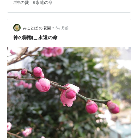
#
神の愛
#
永遠の命
ている。 イエスを信じる人は、「得ている」というので
す。どういうこと? イエスを信じる人は永遠の命を与えら
れました。この命に生きるとき、この命に生かされると
•
きに神との関わり、神との交わりに生きることが始まり
みことば の 花園
6ヶ月前
ます。そしてこの命が永遠の命と呼ばれるのは、イエス
神の賜物＿永遠の命
を信じる人が死んでも、神との…