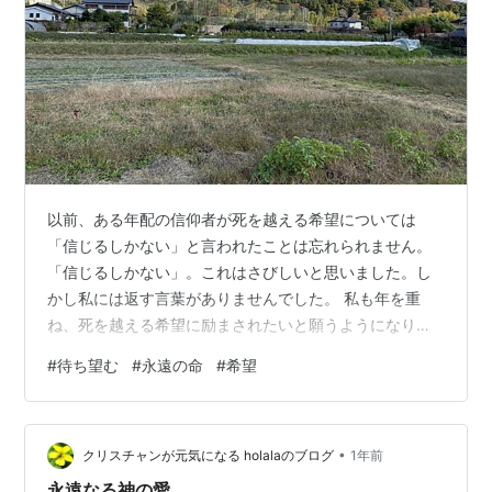
以前、ある年配の信仰者が死を越える希望については
「信じるしかない」と言われたことは忘れられません。
「信じるしかない」。これはさびしいと思いました。し
かし私には返す言葉がありませんでした。 私も年を重
ね、死を越える希望に励まされたいと願うようになりま
した。そのために私がしたことは、死を越える希望を伝
#
待ち望む
#
永遠の命
#
希望
える聖句を集めることです。色んな聖句があります。こ
れらの聖句を思い巡らすことは励ましとなります。「信
じるしかない」のではなく、「信じてもいい」という気
•
持ちに導かれます。 聖書は死者の復活を伝えています。
クリスチャンが元気になる holalaのブログ
1年前
人は死んで眠りに就きますが、目覚める時がくるという
永遠なる神の愛