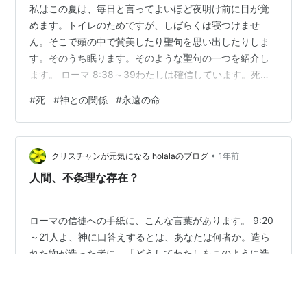
私はこの夏は、毎日と言ってよいほど夜明け前に目が覚
めます。トイレのためですが、しばらくは寝つけませ
ん。そこで頭の中で賛美したり聖句を思い出したりしま
す。そのうち眠ります。そのような聖句の一つを紹介し
ます。 ローマ 8:38～39わたしは確信しています。死
も、命も、天使も、支配するものも、現在のものも、未
#
死
#
神との関係
#
永遠の命
来のものも、力あるものも、高い所にいるものも、低い
所にいるものも、他のどんな被造物も、わたしたちの主
キリスト・イエスによって示された神の愛から、わたし
•
たちを引き離すことはできないのです。 この長い聖句を
クリスチャンが元気になる holalaのブログ
1年前
覚えているわけではなく、思い起こすのは、死も神の愛
人間、不条理な存在？
から私を引き離すことはできないという部分です…