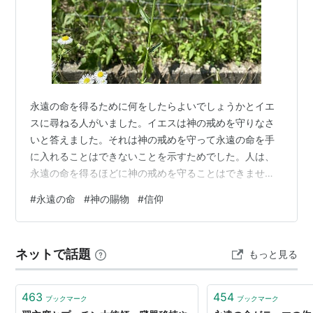
永遠の命を得るために何をしたらよいでしょうかとイエ
スに尋ねる人がいました。イエスは神の戒めを守りなさ
いと答えました。それは神の戒めを守って永遠の命を手
に入れることはできないことを示すためでした。人は、
永遠の命を得るほどに神の戒めを守ることはできませ
ん。では永遠の命を得るにはどうしたらよいのでしょう
#
永遠の命
#
神の賜物
#
信仰
か。「信じる」ことです。 ヨハネ 3:16神は、その独り子
をお与えになったほどに、世を愛された。独り子を信じ
る者が一人も滅びないで、永遠の命を得るためである。
ネットで話題
もっと見る
ヨハネ 5:24はっきり言っておく。わたしの言葉を聞い
て、わたしをお遣わしになった方を信じる者は、永遠の
命を得、また、裁かれることなく、死から…
463
454
ブックマーク
ブックマーク