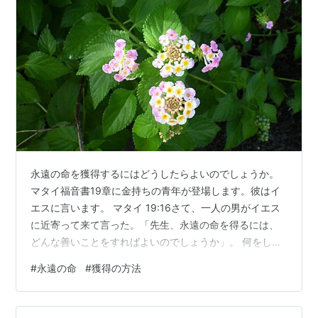
永遠の命を獲得するにはどうしたらよいのでしょうか。
マタイ福音書19章に金持ちの青年が登場します。彼はイ
エスに言います。 マタイ 19:16さて、一人の男がイエス
に近寄って来て言った。「先生、永遠の命を得るには、
どんな善いことをすればよいのでしょうか」。 何をした
ら得ることができるのかという問いは普通の問いです。
#
永遠の命
#
獲得の方法
違和感はありません。イエスは答えます。 19:17「もし命
を得たいのなら、掟を守りなさい」。 イエスは掟につい
て具体的に語ります。 19:18～19「殺すな、姦淫する