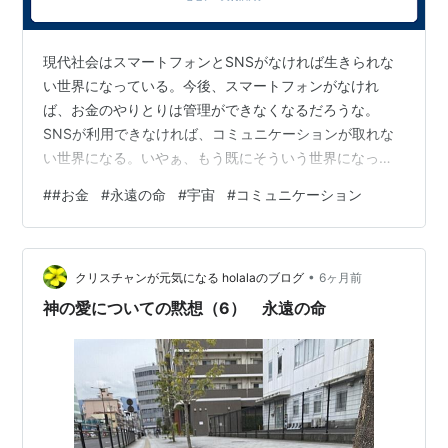
現代社会はスマートフォンとSNSがなければ生きられな
い世界になっている。今後、スマートフォンがなけれ
ば、お金のやりとりは管理ができなくなるだろうな。
SNSが利用できなければ、コミュニケーションが取れな
い世界になる。いやぁ、もう既にそういう世界になって
いる。人の意識は肉体から距離を置くようになってきて
#
#お金
#
永遠の命
#
宇宙
#
コミュニケーション
いる。肉体を不要の長物として考えるようになってきて
いる。時々不具合が起こる肉体などは邪魔な存在だし
な。アレルギーですら拒否する意識を全員が共有して
•
る。この環境が進むのであれば、意識だけをコンピュー
クリスチャンが元気になる holalaのブログ
6ヶ月前
ターの中に閉じ込めてしまえば、人そのものは必要なく
神の愛についての黙想（6） 永遠の命
なる。つまり人間が存在しない世界が現実となりつつあ
る。…