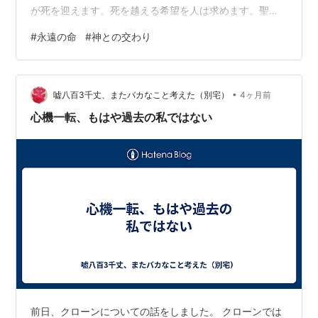
が死を迎えます。死を越える希望を人は求めます。聖書
は永遠の命が与えられると教えます。 ローマ 6:23罪が支
#
永遠の命
#
神との交わり
払う報酬は死です。しかし、神の賜物は、わたしたちの
主キリスト・イエスによる永遠の命なのです。 テトス
3:7こうしてわたしたちは、キリストの恵みによって義と
•
され、希望どおり永遠の命を受け継ぐ者とされたので
嘘八百3千丈、またバカなこと考えた（別宅）
4ヶ月前
す。 それでは永遠の命とはいったい何なのでしょうか。
心機一転、もはや過去の私ではない
ヨハネ 17:3永遠の命とは、唯…
前日、クローンについての話をしました。 クローンでは