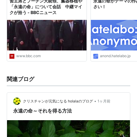
習主席とプーチン大統領、臓器移植や
永遠の命がテーマの作
「永遠の命」について会話 中継マイ
さい！
クが拾う - BBCニュース
www.bbc.com
anond.hatelabo.jp
関連ブログ
•
クリスチャンが元気になる holalaのブログ
1ヶ月前
永遠の命～それを得る方法