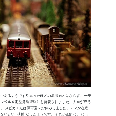
つあるようです🌀思ったほどの暴風雨とはならず、一安
《レベル４氾濫危険警報》も発表されました。大雨が降る
。 スピカくんは保育園をお休みしました。ママが在宅
ないという判断だったようです。それが正解ね。 にほ