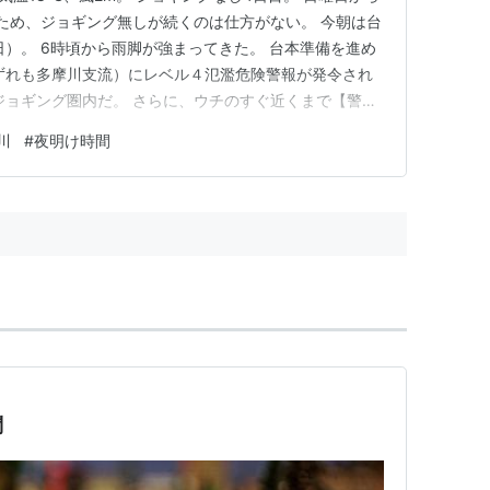
ため、ジョギング無しが続くのは仕方がない。 今朝は台
日）。 6時頃から雨脚が強まってきた。 台本準備を進め
ずれも多摩川支流）にレベル４氾濫危険警報が発令され
ジョギング圏内だ。 さらに、ウチのすぐ近くまで【警戒
されたが、からくもウチのエリアは対象にならなかった
川
#
夜明け時間
なったが（25～30mm程度）、午後になると、一旦雨が
…
問