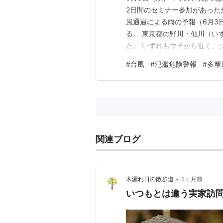
2日間のセミナー参加があった
風通過による雨の予報（6月3
る。 東京都の野川・仙川（い
た。 いずれもウチから近く、
レベル3】高齢者等避難が発令
#
台風
#
氾濫危険警報
#
多摩
（6月3日）。 雨はかなり強く
弱まってきたので、もう台風が
関連ブログ
•
木漏れ日の散歩道
2ヶ月前
いつもとは違う実家訪