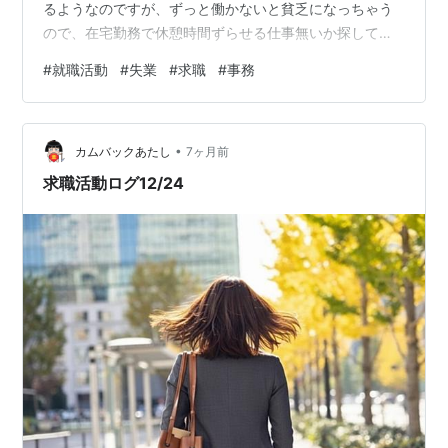
るようなのですが、ずっと働かないと貧乏になっちゃう
ので、在宅勤務で休憩時間ずらせる仕事無いか探してみ
ようかな？と思います。 そんな虫の良い仕事無いやろ、
#
就職活動
#
失業
#
求職
#
事務
ハローワークで言ったら舐めてんのか？と言われるので
はないか（職員はそんなガラ悪くない）と怯えながら失
業保険の書類を提出しにいったら、受理はされました。
•
１週間後に説明会があって、その３週間後に認定とやら
カムバックあたし
7ヶ月前
で就職活動してるか確認され、それが４週間に1回続くそ
求職活動ログ12/24
うな。認定でヤル気ないの？と思われないか？…