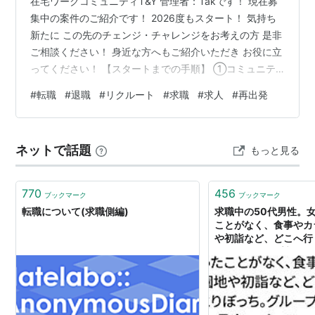
在宅ワークコミュニティT&Y 管理者：Takです！ 現在募
集中の案件のご紹介です！ 2026度もスタート！ 気持ち
新たに この先のチェンジ・チャレンジをお考えの方 是非
ご相談ください！ 身近な方へもご紹介いただき お役に立
ってください！ 【スタートまでの手順】 ①コミュニテ
ィ公式LINEを友達登録して 「メンバー登録」を行う 公式
#
転職
#
退職
#
リクルート
#
求職
#
求人
#
再出発
LINE：https://lin.ee/gBdbcBd ⇒ メンバー登録が完了し
たら メニューの「案件一覧」よりご興味ある案件を探す
②管理者LINEを友達登録し 管理者LINEへ 本案件No.
ネットで話題
もっと見る
「125 or 126 or 127」を送信ください 管理者LINE：ht…
770
456
ブックマーク
ブックマーク
転職について(求職側編)
求職中の50代男性。
ことがなく、食事やカ
や初詣など、どこへ行
っち。グループ交際や
いパーティーに参加す
だった話→悲し過ぎる