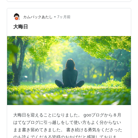
さん→今月いっぱいで閉店。名店ビル有隣堂は来年夏で
閉店。 駅ビル内で、買い物が出来たのに・・・ 好きなお
•
店が、どんどん無くなっていく。寂しい限りです。 追
カムバックあたし
7ヶ月前
伸・・・昨日、保険会社から「自動車保険金請求書」の
大晦日
書類が２通、自宅に…
大晦日を迎えることになりました。 gooブログから８月
はてなブログに引っ越しをして使い方もよく分からない
まま書き留めてきました。 書き続ける勇気をくださった
のも読んでくださる皆様のおかげだと感謝しておりま