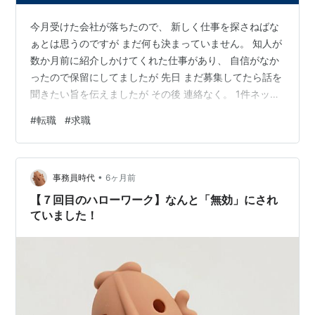
今月受けた会社が落ちたので、 新しく仕事を探さねばな
ぁとは思うのですが まだ何も決まっていません。 知人が
数か月前に紹介しかけてくれた仕事があり、 自信がなか
ったので保留にしてましたが 先日 まだ募集してたら話を
聞きたい旨を伝えましたが その後 連絡なく。 1件ネット
から応募したのに反応も無く、 もう一度求人見直そうと
#
転職
#
求職
思ったら掲載終了してました。 ということは、もう募集
してないのか？ 正社員をいくら受けても落ちていくと、
もうそれなら派遣にしようかな？という気持ちになりま
•
す。 と言いつつ、派遣も良いなと思う求人がなかな
事務員時代
6ヶ月前
か…。 事務系をしたいと30代半ばで思い、 エクセルの資
【７回目のハローワーク】なんと「無効」にされ
格を２つ取りましたが…
ていました！