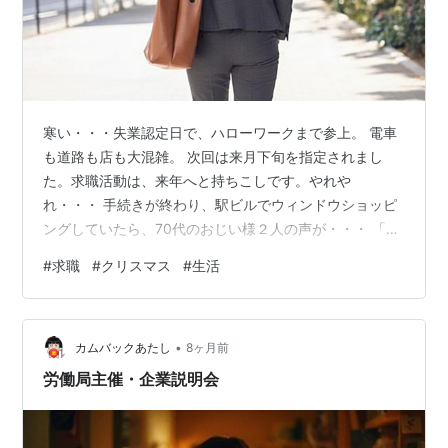
寒い・・・失業認定日で、ハローワークまで参上。 電車
も道路も店も大混雑。 次回は来月下旬を指定されまし
た。求職活動は、来年へと持ちこしです。やれや
れ・・・ 手続きが終わり、駅ビルでウィンドウショッピ
ングしていたら、70代のおじい様２人の声が・・・ 「も
う、オレは死んだほうがいいぃ～」とか、「ここにいる
#
求職
#
クリスマス
#
生活
みんなも、そう思っているんだよぉ」 フロアにあるソフ
ァーに座りながら大声で喋っています。 はぁ？ここは、
居酒屋か？ 煙たそうに見ているケーキやチキンを買うお
•
姉さま方達、寄り添っている恋人達。 ちいさな子供たち
カムバックあたし
8ヶ月前
もフロアにいるのに。 ～雨は夜更け過ぎっにぃ～♪って、
労働局主催・企業説明会
達郎の声が聞こえている中、物騒な・・…