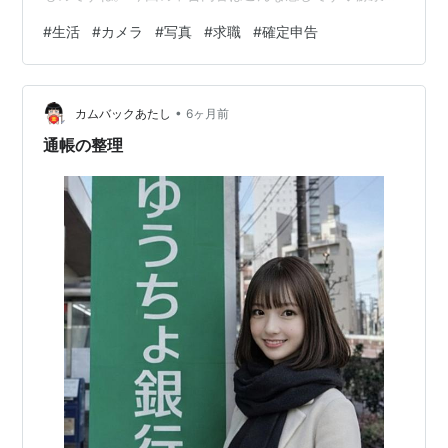
収票（給与・賞与） ◇国民健康保険：32万9500円（う
#
生活
#
カメラ
#
写真
#
求職
#
確定申告
ち18万8500円は年内分の支払いハガキあり） ◇国民年
金：13万8890円（令和7年度分・13万8890円支払いハ
ガキあり） それと、調べてみたら失業手当って申告の対
•
象外なんですね。去年の8月からけっこうな金額をいただ
カムバックあたし
6ヶ月前
いていたので、どうなるのかちょっとドキドキしてまし
通帳の整理
た。 で、 ◇自…