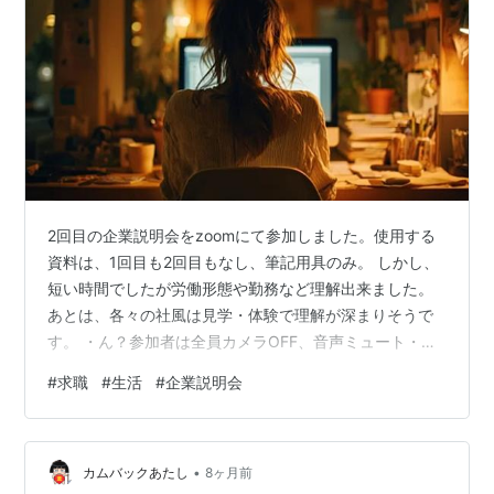
2回目の企業説明会をzoomにて参加しました。使用する
資料は、1回目も2回目もなし、筆記用具のみ。 しかし、
短い時間でしたが労働形態や勤務など理解出来ました。
あとは、各々の社風は見学・体験で理解が深まりそうで
す。 ・ん？参加者は全員カメラOFF、音声ミュート・始
まってから対面方式ではなく、永遠と動画を見る・・・1
#
求職
#
生活
#
企業説明会
回目・今回は、対面方式だが会話のキャッチボールはな
い・・・2回目 ・終了の際に、謎の拍手のアクションを
みんなボタンを押す １時間弱ほどの内容でした。 勤務体
•
系や企業の必要性・役割など理解が出来ました。 うー
カムバックあたし
8ヶ月前