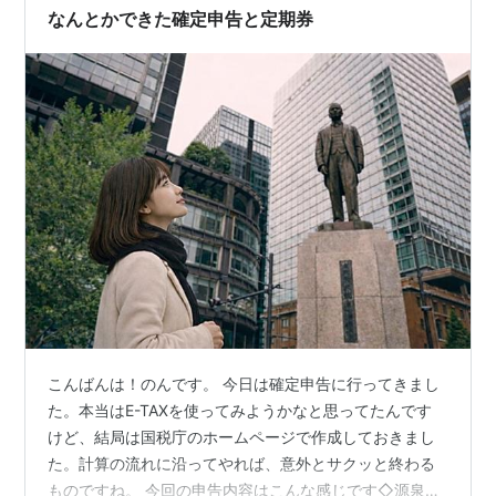
だよぅ･･･。 で、また求人票をチェックして、…
なんとかできた確定申告と定期券
こんばんは！のんです。 今日は確定申告に行ってきまし
た。本当はE-TAXを使ってみようかなと思ってたんです
けど、結局は国税庁のホームページで作成しておきまし
た。計算の流れに沿ってやれば、意外とサクッと終わる
ものですね。 今回の申告内容はこんな感じです◇源泉徴