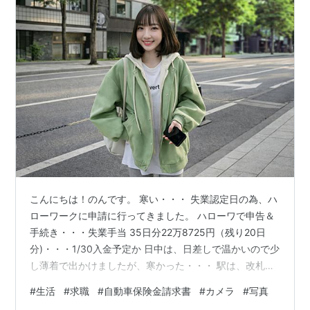
こんにちは！のんです。 寒い・・・ 失業認定日の為、ハ
ローワークに申請に行ってきました。 ハローワで申告＆
手続き・・・失業手当 35日分22万8725円（残り20日
分)・・・1/30入金予定か 日中は、日差しで温かいので少
し薄着で出かけましたが、寒かった・・・ 駅は、改札が
小田急と東海道の改札が増え便利になったかな。 手続き
#
生活
#
求職
#
自動車保険金請求書
#
カメラ
#
写真
を済ませ、駅ビル内ウィンドウショッピングへ。 ・本屋