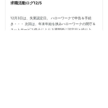
ん。 他の企業は、teamsやzoomをどう使っていたんだろ
求職活動ログ12/5
う？これが、普通？…
12月3日は、失業認定日。 ハローワークで申告＆手続
き・・・ 次回は、年末年始を挟みハローワークの閉庁＆
ネットサービス停止により３週間後に認定日と繰り上
げ・・・ 今月もう一度か。 ストレスから解放されたの
は、助かったのですが、 働かないことに慣れつつあるの