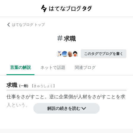
はてなブログ トップ
求職
このタグでブログを書く
言葉の解説
ネットで話題
関連ブログ
求職
(
一般
)
【
きゅうしょく
】
仕事をさがすこと。逆に企業側が人材をさがすことを求
人という。
解説の続きを読む