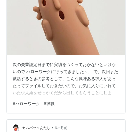
次の失業認定日までに実績をつくっておかないといけな
いので ハローワークに行ってきました～。 で、次回また
就活するときの参考として、こんな興味ある求人があっ
たってファイルしておきたいので、お気に入りにいれて
いた求人票をせっかくだから出してもらうことにしまし
た。 すると･･･ 「あれ？？？無効になっていますね」
#
ハローワーク
#
求職
･･･え？無効？？ orchidtaffy.hatenablog.com このとき
にもまだ就活しますと一応伝えていたのですが 無効にな
っていたようです。 NO･･･。無効にしないで･･･。 私は
•
これから働き出しても、常に求人票をチェックしたいん
カムバックあたし
6ヶ月前