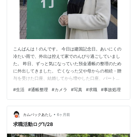
こんばんは！のんです。 今日は建国記念日。あいにくの
冷たい雨で、外出は控えて家でのんびり過ごしていまし
た。 昨日、ずっと気になっていた預金通帳の整理のため
に外出してきました。 亡くなった父や母からの相続・贈
与を受けた口座、結婚してから増やした口座、パートナ
ーと分けることにした口座、子どもたちの成長のために
#
生活
#
通帳整理
#
カメラ
#
写真
#
求職
#
事故処理
作った口座、そして離婚後に作った口座……。 こうして
振り返ってみると、気づかないうちにどんどん増えてい
て、今手元にいくらあるのか分からなくなってしまって
•
いたんです。 今は7つも口座があって…… 正直ちょっと
カムバックあたし
6ヶ月前
多すぎですよね（笑）。 そこで、思いきって生活用・貯
求職活動ログ1/28
蓄用・緊急用の3つに絞ることにしまし…