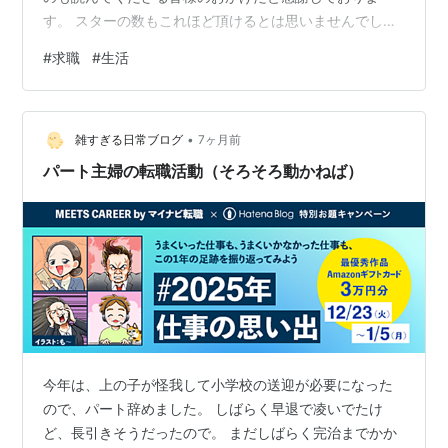
す。 スターの数もこれほど頂けるとは思いませんでし
た。 びっくりです・・・ 読んでいただきありがとうござ
#
求職
#
生活
いました。 2026年も 素晴らしき一年となりますよう
に。 ランキング参加中無職 ランキング参加中人材採用
（新卒・中途に限らず採用全般）
•
雑すぎる日常ブログ
7ヶ月前
パート主婦の転職活動（そろそろ動かねば）
今年は、上の子が怪我して小学校の送迎が必要になった
ので、パート辞めました。 しばらく早退で凌いでたけ
ど、長引きそうだったので。 まだしばらく完治までかか