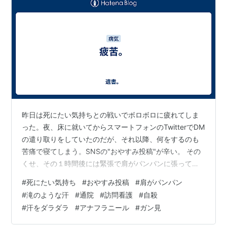
昨日は死にたい気持ちとの戦いでボロボロに疲れてしま
った。夜、床に就いてからスマートフォンのTwitterでDM
の遣り取りをしていたのだが、それ以降、何をするのも
苦痛で寝てしまう。SNSの"おやすみ投稿"が辛い。 その
くせ、その１時間後には緊張で肩がパンパンに張って目
が覚める。そして、また、滝のような汗をかいて何度も
#
死にたい気持ち
#
おやすみ投稿
#
肩がパンパン
目が覚め、午前５時から眠れない。昼、これだけ苦しん
#
滝のような汗
#
通院
#
訪問看護
#
自殺
でいるのだから、夜は、苦しまずに休みたい。 今日は通
#
汗をダラダラ
#
アナフラニール
#
ガン見
院。あまりにも苦しいのでTwitterでツィートして、それ
を貼るに留める。いつも、手抜きな記事で申し訳ない。