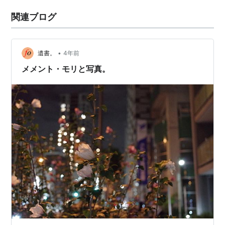
関連ブログ
•
遺書。
4年前
メメント・モリと写真。