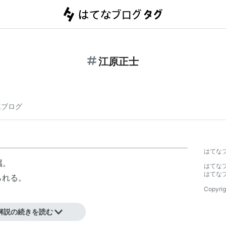
江原正士
連ブログ
はてな
属。
はてな
はてな
られる。
Copyrig
解説の続きを読む
）