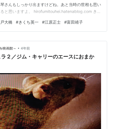
真琴さんもしっかり出ますけどね。あと当時の世相も思い
すよ。 hirofumitouhei.hatenablog.com きく
ていたんです。でもあっさりと冒頭(だったかな?)で死ぬ
瀬戸大橋
#
きくち英一
#
江原正士
#
富田靖子
一)という役名で南光太郎に瀬戸大橋で何かが起きると
•
み映画館～
4年前
ュラ２／ジム・キャリーのエースにおまか