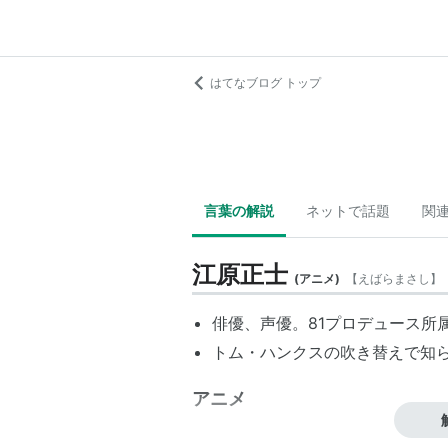
はてなブログ トップ
言葉の解説
ネットで話題
関
江原正士
(
アニメ
)
【
えばらまさし
】
俳優、声優。81プロデュース所
トム・ハンクスの吹き替えで知
アニメ
EAT-MAN （ボルト・クランク