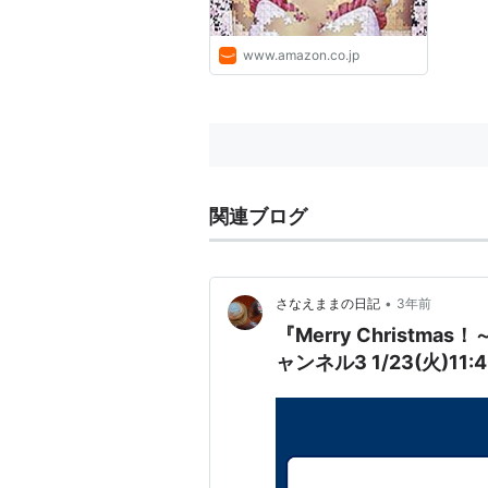
(出演), 篠原恵美 (出演), 塩屋
翼 (出演), 新山志保 (出演):
DVD
www.amazon.co.jp
関連ブログ
•
さなえままの日記
3年前
『Merry Christ
ャンネル3 1/23(火)1