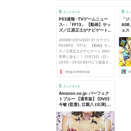
9
9
ブックマーク
ブ
PS3速報 -TVゲームニュー
「ジ
ス- : 「FF13」 【動画】サッ
AS
ズ／江原正士がナビゲート
ェス
XIIIの世界に迫る！！
羽根
2009年12月14日01:31 カテゴリ
正士
PS3RPG 「FF13」 【動画】サッ
忠 
ズ／江原正士がナビゲート XIIIの
ナレ
世界に迫る！！ 12月13日（日）
ニュ
23:00～24:00 BS11にて放送さ
れたFF13の特集番組の模様をお
blog.livedoor.jp
o
送りいたします。 番組の動画は
下部にあります。 番組の間に放
送されたFF13のCM NHKなのに
5
ブックマーク
CM入りました！ ゲストはモーニ
Amazon.co.jp: パーフェク
ング娘の高橋...
トブルー 【通常版】 [DVD]:
今敏 (監督), 辻親八 (出演),
堀秀行 (出演), 江原正士 (出
演), 松本梨香 (出演), 梁田清
之 (出演), 古川恵実子 (出演),
大倉正章 (出演), 岩男潤子