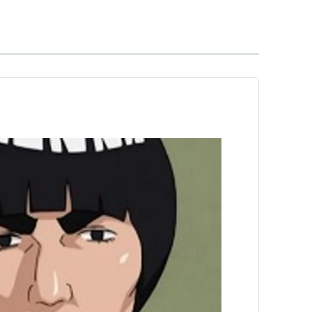
ガイ）
ATION（呉学人）
・エルリック）
ジ）
ノルド・リマー）