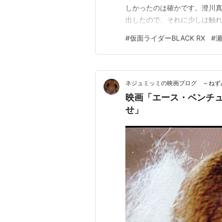
しかったのは確かです。澄川
出したので、それに少しは触れると思いま
ち英一 当初はこの人に注目し
#
仮面ライダーBLACK RX
#
んですね。田所政信(きくち英
遺…
ネジュミッミの映画ブログ ～ねず
映画「エース・ベンチ
せ」