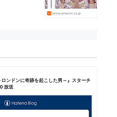
正士 (出演), 岩男潤子 (出演),
堀秀行 (出演), 塩屋翼 (出演):
DVD
www.amazon.co.jp
mas！～ロンドンに奇跡を起こした男～』スターチ
1:40 放送