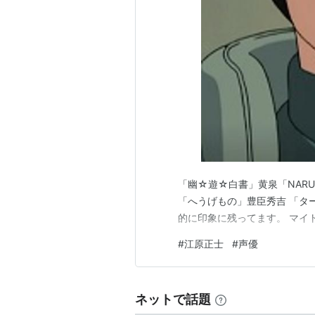
「幽☆遊☆白書」黄泉「NAR
「へうげもの」豊臣秀吉 「ター
的に印象に残ってます。 マイ
#
江原正士
#
声優
ネットで話題