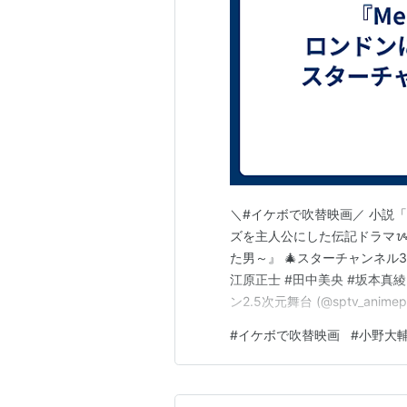
＼#イケボで吹替映画／ 小説
ズを主人公にした伝記ドラマᝰ✍︎ 
た男～』 🎄スターチャンネル3 
江原正士 #田中美央 #坂本真綾 pi
ン2.5次元舞台 (@sptv_animep
#
イケボで吹替映画
#
小野大