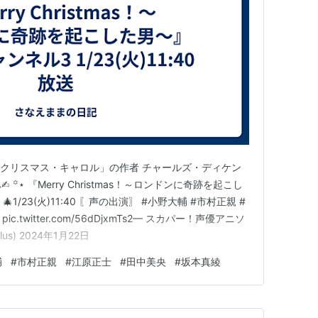
「クリスマス・キャロル」の作者 チャールズ・ディケン
꙳⋆ 『Merry Christmas！～ロンドンに奇跡を起こし
1/23(火)11:40 〖声の出演〗 #小野大輔 #市村正親 #
c.twitter.com/56dDjxmTs2— スカパー！声優アニソ
lus) 2024年1月22日
輔
#
市村正親
#
江原正士
#
田中美央
#
坂本真綾