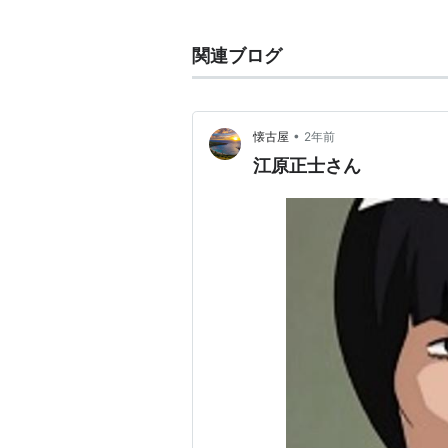
Ｘ−ＭＥＮ （ウルヴァリン）
NARUTO-ナルト- （マイト・
関連ブログ
ジャイアント・ロボ THE ANIM
鋼の錬金術師（ホーエンハイム
灼眼のシャナ（アラストール）
•
懐古屋
2年前
江原正士さん
海外ドラマ・映画
アリーmyラブ （ジョン・ケー
宇宙船レッドドワーフ号 （アー
ダヴィンチ・コード