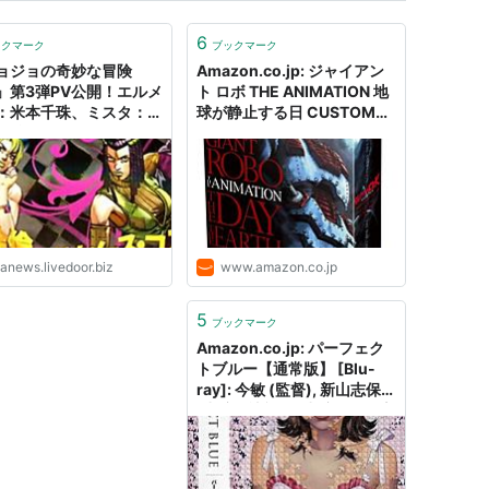
6
ックマーク
ブックマーク
ョジョの奇妙な冒険
Amazon.co.jp: ジャイアン
B」第3弾PV公開！エルメ
ト ロボ THE ANIMATION 地
：米本千珠、ミスタ：赤
球が静止する日 CUSTOM
健治、アヴドゥル：江原
COMPOSITE BOX [DVD]:
、ホルホース：大塚芳
今川泰宏 (監督), 山口勝平
花京院：遊佐浩二、ポル
(出演), 島本須美 (出演), 飯塚
フ：平田広明 : 萌えオタ
昭三 (出演), 若本規夫 (出演),
ース速報
小川真司 (出演), 江原正士
(出演), 家弓家正 (出演), 青野
武 (出演), 横山光輝 (原名):
tanews.livedoor.biz
www.amazon.co.jp
DVD
5
ブックマーク
Amazon.co.jp: パーフェク
トブルー【通常版】 [Blu-
ray]: 今敏 (監督), 新山志保
(出演), 辻親八 (出演), 篠原恵
美 (出演), 古川恵実子 (出演),
梁田清之 (出演), 松本梨香
(出演), 大倉正章 (出演), 江原