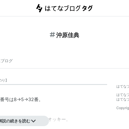
沖原佳典
連ブログ
のり
】
はてな
はてな
号は8→5→32番。
はてな
Copyrig
。177cm77kg。愛称はオッキー。
解説の続きを読む