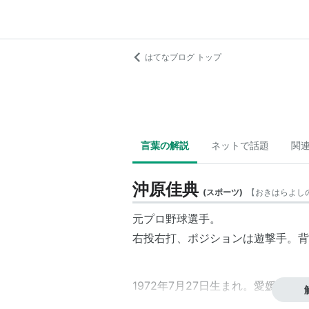
はてなブログ トップ
言葉の解説
ネットで話題
関
沖原佳典
(
スポーツ
)
【
おきはらよし
元プロ野球選手。
右投右打、ポジションは遊撃手。背番
1972年7月27日生まれ。愛媛県出身
西条高校から亜細亜大学に進学。