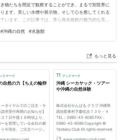
生き物たちを間近で観察することができ、まるで別世界に
陥ります。美しい水槽や展示物、そして心を癒してくれる
しています。この記事では、美ら海水族館の魅力的な見ど
美ら海水族館の見どころ 美ら海水族館の最大の見どころ
#
沖縄の自然
#
水族館
海」水槽です。全長72.5メートル、深さ8.2メートル
は、マンタやジン…
もっと見る
11
ックマーク
ブックマーク
の自然の力【ちえの輪卵
沖縄 シーカヤック・ツアー
や沖縄の自然体験
リーダイヤルでのご注文・サ
株式会社やんばる.クラブ 沖縄県
ル請求受付再開のお知らせ】
国頭郡東村字慶佐次７３０－４
月２７日午後１８時頃より、
TEL：0980-43-6085 FAX：
バーを管理している会社の都
0980-43-6086 Copyright ©
より今現在、ご注文ページに
Yanbaru Club All rights reserved.
セスできない状態が続き、お
ww.e-ranyu.com
www.yanbaru-club.com