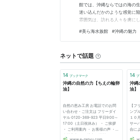
館では、沖縄ならではの海の
迷い込んだかのような感覚に
雰囲気は、訪れる人々を虜に
ころを詳しくご紹介します。 
#
美ら海水族館
#
沖縄の魅力
は何と言っても、巨大な「黒潮の
という圧倒的なサイズの水槽に
ネットで話題
14
14
ブックマーク
ブ
沖縄の自然の力【ちえの輪卵
沖縄
油】
油】
自然の恵み工房 お電話でのお問
【フ
い合わせ・ご注文は フリーダイ
ンプ
ヤル 0120-369-923 平日9:00～
１０
17:00（土日祝休み） ・ ご挨拶
サー
・ ご利用案内 ・ お客様の声 ・
合に
会社案内 ・ ご注文・送料につい
アク
www.e-ranyu.com
w