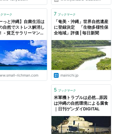
にはご不便ご迷惑をおかけし
し訳ございません。 サーバ
理会社からの情報でお客様情
7
ックマーク
ブックマーク
洩がないことは確認で...
ーっと沖縄】自粛生活は
「奄美・沖縄」世界自然遺産
の自然でストレス解消し
に登録決定 「生物多様性保
！ - 貧乏サラリーマンの
全地域」評価 | 毎日新聞
ブログ
ww.small-richman.com
mainichi.jp
5
ブックマーク
米軍機トラブルは必然…原因
は沖縄の自然環境による腐食
｜日刊ゲンダイDIGITAL