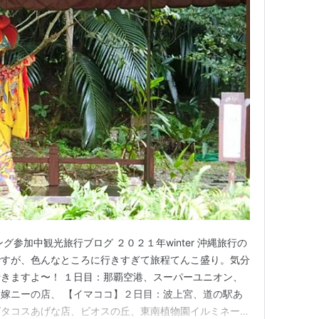
グ参加中観光旅行ブログ ２０２１年winter 沖縄旅行の
ですが、色んなところに行きすぎて旅程てんこ盛り。気分
きますよ〜！ １日目：那覇空港、スーパーユニオン、
嫁ニーの店、 【イマココ】２日目：波上宮、道の駅あ
グタコスあげな店、ビオスの丘、東南植物園イルミネーシ