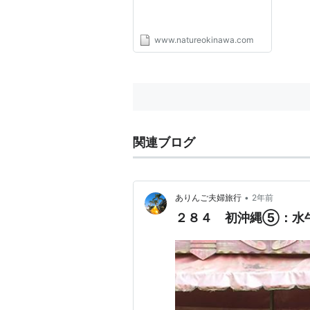
www.natureokinawa.com
関連ブログ
•
ありんご夫婦旅行
2年前
２８４ 初沖縄⑤：水