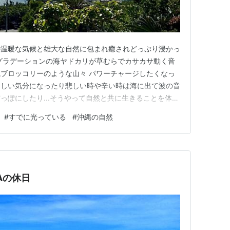
の温暖な気候と雄大な自然に包まれ癒されどっぷり浸かっ
グラデーションの海ヤドカリが草むらでカサカサ動く音
ブロッコリーのような山々 パワーチャージしたくなっ
々しい気分になったり悲しい時や辛い時は海に出て波の音
っぽにしたり...そうやって自然と共に生きることを体感
しいものを見てしまった朝 枯れゆく花 【ただある】とい
#
すでに光っている
#
沖縄の自然
いものを見てしまった朝 とある日、コーヒーを飲みなが
たところ海面を飛…
WAの休日