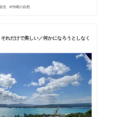
城、那覇空港 美味しいキングタコスでお腹を満たした後
観光
#
沖縄の自然
！ ビオスの丘 湖水鑑賞船 憧れの水牛車 山間にある観
くて…みた…
】それだけで美しい／何かになろうとしなく