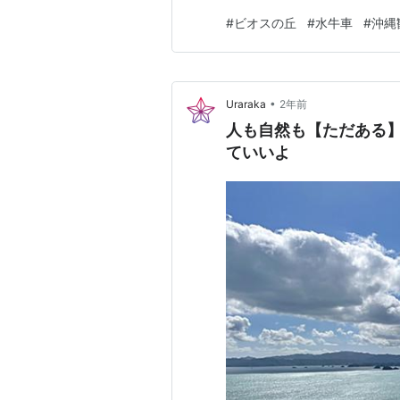
ョン ３日目：金城石畳、首里
#
ビオスの丘
#
水牛車
#
沖縄
は、水牛に会いに行きましょう
光地。沖縄って平坦で海しかな
•
Uraraka
2年前
人も自然も【ただある
ていいよ