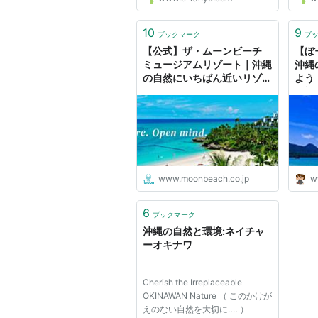
て ・ お問い合わせ ・ よくある質
客様
問 ・ 無料サンプルのお申し込み
て申
・ ちえの輪卵油とは ・ ちえの輪
ー管
10
9
ブックマーク
ブ
卵油誕生物語 ・ もっといい...
報の漏
【公式】ザ・ムーンビーチ
【ぼ
ミュージアムリゾート｜沖縄
沖縄
の自然にいちばん近いリゾー
よう
ト
雑記
www.moonbeach.co.jp
w
6
ブックマーク
沖縄の自然と環境:ネイチャ
ーオキナワ
Cherish the Irreplaceable
OKINAWAN Nature （ このかけが
えのない自然を大切に‥‥ ）