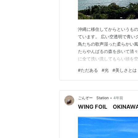
沖縄に移住してからというも
ています。 広い空透明で青い
鳥たちの歌声湿った柔らかい風
たらやんばるの森を歩いて清
に全て洗い流してもらい頭を空
しています。 とんでもなく美
#
ただある
#
光
#
美しさとは
うありよう とんでもなく美し
ら早朝の海をぼんやり眺めてい
•
ごんぞー Station
4年前
WING FOIL OKINA